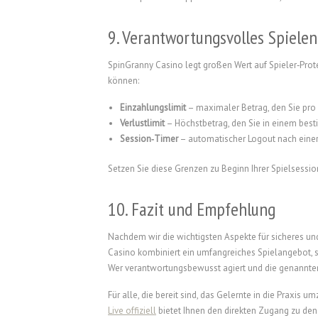
9. Verantwortungsvolles Spielen
SpinGranny Casino legt großen Wert auf Spieler‑Protec
können:
Einzahlungslimit
– maximaler Betrag, den Sie pr
Verlustlimit
– Höchstbetrag, den Sie in einem best
Session‑Timer
– automatischer Logout nach einer 
Setzen Sie diese Grenzen zu Beginn Ihrer Spielsessio
10. Fazit und Empfehlung
Nachdem wir die wichtigsten Aspekte für sicheres und
Casino kombiniert ein umfangreiches Spielangebot, s
Wer verantwortungsbewusst agiert und die genannten
Für alle, die bereit sind, das Gelernte in die Praxis 
Live offiziell
bietet Ihnen den direkten Zugang zu den