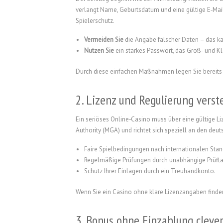
verlangt Name, Geburtsdatum und eine gültige E‑Mai
Spielerschutz.
Vermeiden Sie
die Angabe falscher Daten – das k
Nutzen Sie
ein starkes Passwort, das Groß‑ und K
Durch diese einfachen Maßnahmen legen Sie bereits d
2. Lizenz und Regulierung vers
Ein seriöses Online‑Casino muss über eine gültige Li
Authority (MGA) und richtet sich speziell an den deuts
Faire Spielbedingungen nach internationalen Stan
Regelmäßige Prüfungen durch unabhängige Prüfla
Schutz Ihrer Einlagen durch ein Treuhandkonto.
Wenn Sie ein Casino ohne klare Lizenzangaben finden
3. Bonus ohne Einzahlung cleve