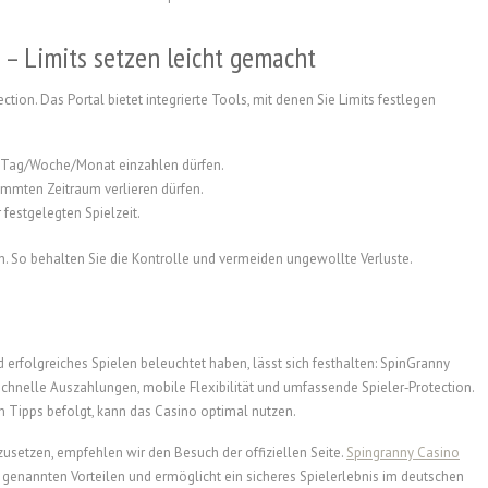
 – Limits setzen leicht gemacht
tion. Das Portal bietet integrierte Tools, mit denen Sie Limits festlegen
o Tag/Woche/Monat einzahlen dürfen.
immten Zeitraum verlieren dürfen.
festgelegten Spielzeit.
n. So behalten Sie die Kontrolle und vermeiden ungewollte Verluste.
 erfolgreiches Spielen beleuchtet haben, lässt sich festhalten: SpinGranny
chnelle Auszahlungen, mobile Flexibilität und umfassende Spieler‑Protection.
 Tipps befolgt, kann das Casino optimal nutzen.
umzusetzen, empfehlen wir den Besuch der offiziellen Seite.
Spingranny Casino
 genannten Vorteilen und ermöglicht ein sicheres Spielerlebnis im deutschen