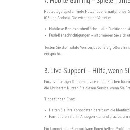
7. Mobile Gaming – Spielen unt
Heutzutage spielen viele Nutzer über Smartphones. Sp
iOS und Android. Die wichtigsten Vorteile:
Nahtlose Benutzeroberfläche
– alle Funktionen s
Push‑Benachrichtigungen
– informieren Sie sich 
Testen Sie die mobile Version, bevor Sie größere Ein
entspricht.
8. Live‑Support – Hilfe, wenn S
Ein zuverlässiger Kundenservice ist ein Zeichen für 
die Uhr bereit. Nutzen Sie diesen Service, wenn Sie
Tipps für den Chat:
Halten Sie Ihre Kontodaten bereit, um die Identifi
Formulieren Sie Ihr Anliegen klar und präzise, um
Ein kompetenter Support kann Ihnen helfen, Probleme