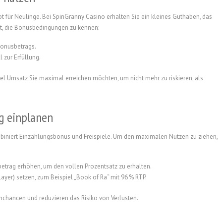
t für Neulinge. Bei SpinGranny Casino erhalten Sie ein kleines Guthaben, das
st, die Bonusbedingungen zu kennen:
Bonusbetrags.
l zur Erfüllung.
viel Umsatz Sie maximal erreichen möchten, um nicht mehr zu riskieren, als
g einplanen
niert Einzahlungsbonus und Freispiele. Um den maximalen Nutzen zu ziehen,
etrag erhöhen, um den vollen Prozentsatz zu erhalten.
Player) setzen, zum Beispiel „Book of Ra“ mit 96 % RTP.
chancen und reduzieren das Risiko von Verlusten.