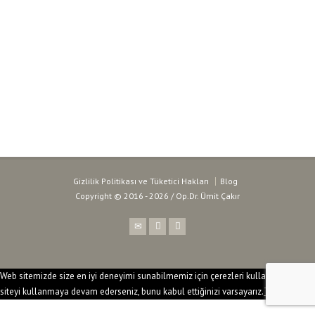
Gizlilik Politikası ve Tüketici Hakları
Blog
Copyright ©
2016 - 2026 / Op.Dr. Ümit Çakır
Şans oyunlarında uzun vadeli başarı elde etmek, sadece şans faktörüne
değil sitelerin sunduğu ek fırsatları doğru şekilde yönetmeye de doğrudan
bağlıdır. Kampanyalar sayfasındaki en rekabetçi teklifleri inceleyen
deneyimli oyuncular, sundukları ekstra sermayelerle öne çıkan
bonus
veren bahis siteleri
üzerinden yeni üyelik açarak ana bakiyelerini riske
Web sitemizde size en iyi deneyimi sunabilmemiz için çerezleri kullanıyoruz. Bu
atmadan büyük ödülleri kazanma fırsatı yakalayabilirler. İlk yatırım
siteyi kullanmaya devam ederseniz, bunu kabul ettiğinizi varsayarız.
Tamam
hediyeleri ve çevrimsiz bedava dönüşler, yeni çıkan karmaşık oyun
mekaniklerini test etmek için harika bir finansal konfor alanı yaratır. Hızlı