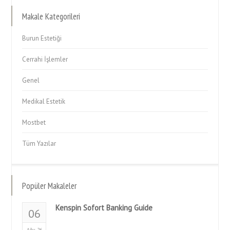
Makale Kategorileri
Burun Estetiği
Cerrahi İşlemler
Genel
Medikal Estetik
Mostbet
Tüm Yazılar
Popüler Makaleler
Kenspin Sofort Banking Guide
06
Ağu 26