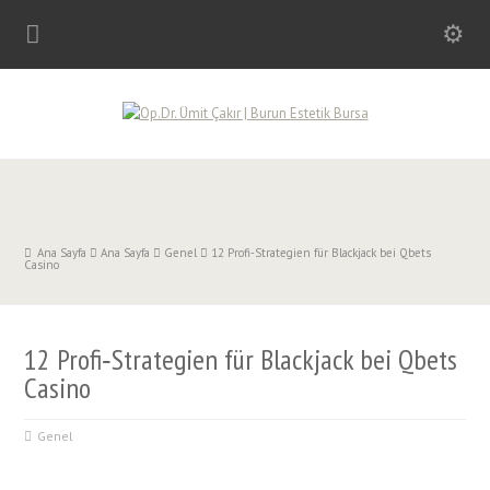
Ana Sayfa
Ana Sayfa
Genel
12 Profi‑Strategien für Blackjack bei Qbets
Casino
12 Profi‑Strategien für Blackjack bei Qbets
Casino
Genel