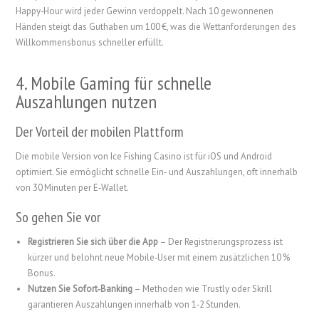
Happy‑Hour wird jeder Gewinn verdoppelt. Nach 10 gewonnenen
Händen steigt das Guthaben um 100 €, was die Wettanforderungen des
Willkommensbonus schneller erfüllt.
4. Mobile Gaming für schnelle
Auszahlungen nutzen
Der Vorteil der mobilen Plattform
Die mobile Version von Ice Fishing Casino ist für iOS und Android
optimiert. Sie ermöglicht schnelle Ein‑ und Auszahlungen, oft innerhalb
von 30 Minuten per E‑Wallet.
So gehen Sie vor
Registrieren Sie sich über die App
– Der Registrierungsprozess ist
kürzer und belohnt neue Mobile‑User mit einem zusätzlichen 10 %
Bonus.
Nutzen Sie Sofort‑Banking
– Methoden wie Trustly oder Skrill
garantieren Auszahlungen innerhalb von 1‑2 Stunden.