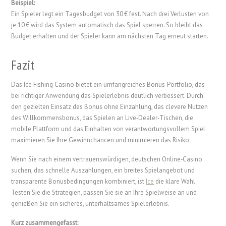
Beispiel:
Ein Spieler legt ein Tagesbudget von 30 € fest. Nach drei Verlusten von
je 10 € wird das System automatisch das Spiel sperren. So bleibt das
Budget erhalten und der Spieler kann am nächsten Tag erneut starten.
Fazit
Das Ice Fishing Casino bietet ein umfangreiches Bonus‑Portfolio, das
bei richtiger Anwendung das Spielerlebnis deutlich verbessert. Durch
den gezielten Einsatz des Bonus ohne Einzahlung, das clevere Nutzen
des Willkommensbonus, das Spielen an Live‑Dealer‑Tischen, die
mobile Plattform und das Einhalten von verantwortungsvollem Spiel
maximieren Sie Ihre Gewinnchancen und minimieren das Risiko.
Wenn Sie nach einem vertrauenswürdigen, deutschen Online‑Casino
suchen, das schnelle Auszahlungen, ein breites Spielangebot und
transparente Bonusbedingungen kombiniert, ist
Ice
die klare Wahl.
Testen Sie die Strategien, passen Sie sie an Ihre Spielweise an und
genießen Sie ein sicheres, unterhaltsames Spielerlebnis.
Kurz zusammengefasst: