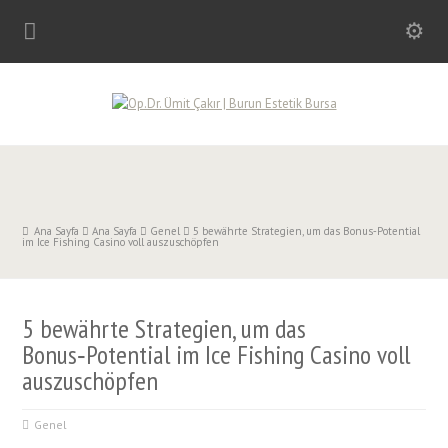
Ana Sayfa
Ana Sayfa
Genel
5 bewährte Strategien, um das Bonus‑Potential
im Ice Fishing Casino voll auszuschöpfen
5 bewährte Strategien, um das
Bonus‑Potential im Ice Fishing Casino voll
auszuschöpfen
Genel