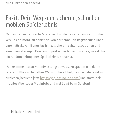
alle Funktionen abdeckt.
Fazit: Dein Weg zum sicheren, schnellen
mobilen Spielerlebnis
Mit den genannten sechs Strategien bist du bestens gerüstet, um das
Yep Casino mobil zu genießen. Von der schnellen Registrierung über
einen attraktiven Bonus bis hin zu sicheren Zahlungsoptionen und
einem erstklassigen Kundensupport – hier findest du alles, was du für
ein rundum gelungenes Spielerlebnis brauchst.
Denke immer daran, verantwortungsbewusst zu spielen und deine
Limits im Blick zu behalten. Wenn du bereit bist, das nächste Level zu
erreichen, besuche jetzt
https://yep-casino-de.com/
und starte dein
mobiles Abenteuer. Viel Erfolg und viel Spaß beim Spielen!
Makale Kategorileri