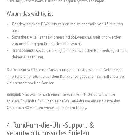
Neteller), Sofortüberweisung und sogar Kryptowährungen.
Warum das wichtig ist
Geschwindigkeit:
E‑Wallets zahlen meist innerhalb von 15 Minuten
aus.
Sicherheit:
Alle Transaktionen sind SSL‑verschlüsselt und werden
von unabhängigen Prüfstellen überwacht.
Transparenz:
Das Casino zeigt dir in Echtzeit den Bearbeitungsstatus
deiner Auszahlung.
Did You Know?
Bei einer Auszahlung per Trustly wird das Geld meist
innerhalb einer Stunde auf dein Bankkonto gebucht – schneller als bei
vielen traditionellen Banken.
Beispiel:
Max wollte nach einem Gewinn von 150 € sofort weiter
spielen. Er wählte Skrill, gab seine Wallet‑Adresse ein und hatte das
Geld nach 30 Minuten wieder auf seinem Handy.
4. Rund‑um‑die‑Uhr‑Support &
verantwortungsvolles Spielen