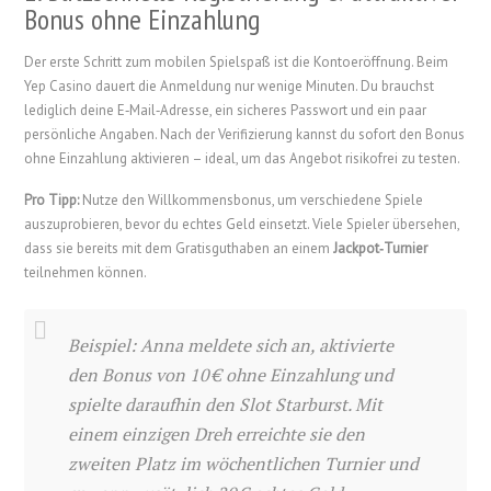
Bonus ohne Einzahlung
Der erste Schritt zum mobilen Spielspaß ist die Kontoeröffnung. Beim
Yep Casino dauert die Anmeldung nur wenige Minuten. Du brauchst
lediglich deine E‑Mail‑Adresse, ein sicheres Passwort und ein paar
persönliche Angaben. Nach der Verifizierung kannst du sofort den Bonus
ohne Einzahlung aktivieren – ideal, um das Angebot risikofrei zu testen.
Pro Tipp:
Nutze den Willkommensbonus, um verschiedene Spiele
auszuprobieren, bevor du echtes Geld einsetzt. Viele Spieler übersehen,
dass sie bereits mit dem Gratisguthaben an einem
Jackpot‑Turnier
teilnehmen können.
Beispiel: Anna meldete sich an, aktivierte
den Bonus von 10 € ohne Einzahlung und
spielte daraufhin den Slot
Starburst
. Mit
einem einzigen Dreh erreichte sie den
zweiten Platz im wöchentlichen Turnier und