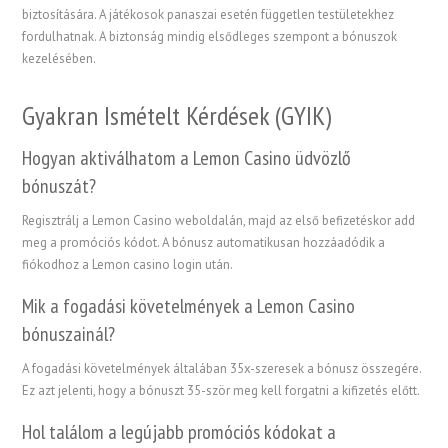
biztosítására. A játékosok panaszai esetén független testületekhez
fordulhatnak. A biztonság mindig elsődleges szempont a bónuszok
kezelésében.
Gyakran Ismételt Kérdések (GYIK)
Hogyan aktiválhatom a Lemon Casino üdvözlő
bónuszát?
Regisztrálj a Lemon Casino weboldalán, majd az első befizetéskor add
meg a promóciós kódot. A bónusz automatikusan hozzáadódik a
fiókodhoz a Lemon casino login után.
Mik a fogadási követelmények a Lemon Casino
bónuszainál?
A fogadási követelmények általában 35x-szeresek a bónusz összegére.
Ez azt jelenti, hogy a bónuszt 35-ször meg kell forgatni a kifizetés előtt.
Hol találom a legújabb promóciós kódokat a