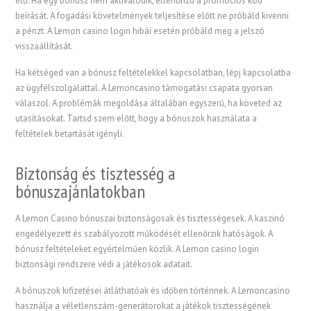
elő. Ha egy bónusz nem aktiválódik, ellenőrizd a promóciós kód
beírását. A fogadási követelmények teljesítése előtt ne próbáld kivenni
a pénzt. A Lemon casino login hibái esetén próbáld meg a jelszó
visszaállítását.
Ha kétséged van a bónusz feltételekkel kapcsolatban, lépj kapcsolatba
az ügyfélszolgálattal. A Lemoncasino támogatási csapata gyorsan
válaszol. A problémák megoldása általában egyszerű, ha követed az
utasításokat. Tartsd szem előtt, hogy a bónuszok használata a
feltételek betartását igényli.
Biztonság és tisztesség a
bónuszajánlatokban
A Lemon Casino bónuszai biztonságosak és tisztességesek. A kaszinó
engedélyezett és szabályozott működését ellenőrzik hatóságok. A
bónusz feltételeket egyértelműen közlik. A Lemon casino login
biztonsági rendszere védi a játékosok adatait.
A bónuszok kifizetései átláthatóak és időben történnek. A Lemoncasino
használja a véletlenszám-generátorokat a játékok tisztességének