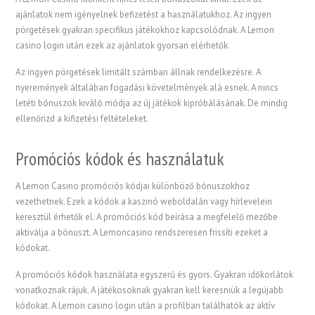
ajánlatok nem igényelnek befizetést a használatukhoz. Az ingyen
pörgetések gyakran specifikus játékokhoz kapcsolódnak. A Lemon
casino login után ezek az ajánlatok gyorsan elérhetők.
Az ingyen pörgetések limitált számban állnak rendelkezésre. A
nyeremények általában fogadási követelmények alá esnek. A nincs
letéti bónuszok kiváló módja az új játékok kipróbálásának. De mindig
ellenőrizd a kifizetési feltételeket.
Promóciós kódok és használatuk
A Lemon Casino promóciós kódjai különböző bónuszokhoz
vezethetnek. Ezek a kódok a kaszinó weboldalán vagy hírlevelein
keresztül érhetők el. A promóciós kód beírása a megfelelő mezőbe
aktiválja a bónuszt. A Lemoncasino rendszeresen frissíti ezeket a
kódokat.
A promóciós kódok használata egyszerű és gyors. Gyakran időkorlátok
vonatkoznak rájuk. A játékosoknak gyakran kell keresniük a legújabb
kódokat. A Lemon casino login után a profilban találhatók az aktív