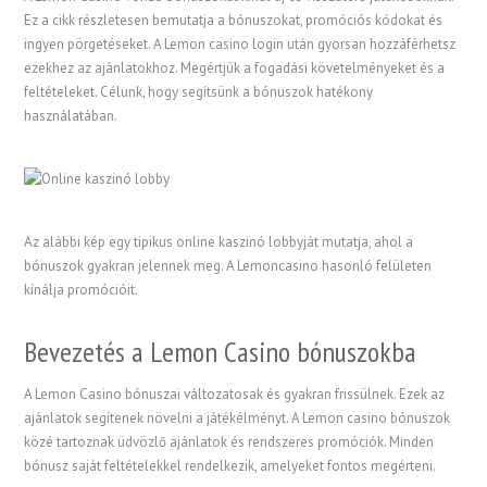
Ez a cikk részletesen bemutatja a bónuszokat, promóciós kódokat és
ingyen pörgetéseket. A Lemon casino login után gyorsan hozzáférhetsz
ezekhez az ajánlatokhoz. Megértjük a fogadási követelményeket és a
feltételeket. Célunk, hogy segítsünk a bónuszok hatékony
használatában.
Az alábbi kép egy tipikus online kaszinó lobbyját mutatja, ahol a
bónuszok gyakran jelennek meg. A Lemoncasino hasonló felületen
kínálja promócióit.
Bevezetés a Lemon Casino bónuszokba
A Lemon Casino bónuszai változatosak és gyakran frissülnek. Ezek az
ajánlatok segítenek növelni a játékélményt. A Lemon casino bónuszok
közé tartoznak üdvözlő ajánlatok és rendszeres promóciók. Minden
bónusz saját feltételekkel rendelkezik, amelyeket fontos megérteni.