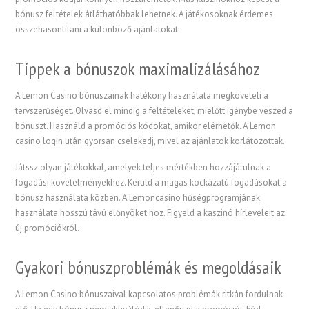
bónusz feltételek átláthatóbbak lehetnek. A játékosoknak érdemes
összehasonlítani a különböző ajánlatokat.
Tippek a bónuszok maximalizálásához
A Lemon Casino bónuszainak hatékony használata megköveteli a
tervszerűséget. Olvasd el mindig a feltételeket, mielőtt igénybe veszed a
bónuszt. Használd a promóciós kódokat, amikor elérhetők. A Lemon
casino login után gyorsan cselekedj, mivel az ajánlatok korlátozottak.
Játssz olyan játékokkal, amelyek teljes mértékben hozzájárulnak a
fogadási követelményekhez. Kerüld a magas kockázatú fogadásokat a
bónusz használata közben. A Lemoncasino hűségprogramjának
használata hosszú távú előnyöket hoz. Figyeld a kaszinó hírleveleit az
új promóciókról.
Gyakori bónuszproblémák és megoldásaik
A Lemon Casino bónuszaival kapcsolatos problémák ritkán fordulnak