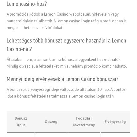
Lemoncasino-hoz?
A promóciós kódok a Lemon Casino weboldalán, hírlevelein vagy
partneroldalain találhatók. A Lemon casino login után a profilodban is
megtekintheted az aktív kódokat.
Lehetséges több bónuszt egyszerre használni a Lemon
Casino-nál?
Általában nem, a Lemon Casino bónuszai egyenként használhatók.
Mindig olvasd el a feltételeket, mivel néhány promóció kombinálható.
Mennyi ideig érvényesek a Lemon Casino bónuszai?
A bónuszok érvényességi ideje változó, de általában 30 nap. A pontos
időt a bónusz feltételei tartalmazza a Lemon casino login után.
Bónusz
Fogadási
Összeg
Érvényesség
Típus
Követelmény