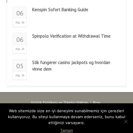
Kenspin Sofort Banking Guide
06
Ağu 26
Spinpolo Verification at Withdrawal Time
06
Ağu 26
Slik fungerer casino jackpots og hvordan
05
vinne dem
Ağu 26
Gizlilik Politikası ve Tüketici Hakları
Blog
Copyright ©
2016 - 2026 / Op.Dr. Ümit Çakır
Web sitemizde size en iyi deneyimi sunabilmemiz için çerezleri
Şans oyunlarında uzun vadeli başarı elde etmek, sadece şans faktörüne
kullanıyoruz. Bu siteyi kullanmaya devam ederseniz, bunu kabul
değil sitelerin sunduğu ek fırsatları doğru şekilde yönetmeye de doğrudan
ettiğinizi varsayarız.
bağlıdır. Kampanyalar sayfasındaki en rekabetçi teklifleri inceleyen
Tamam