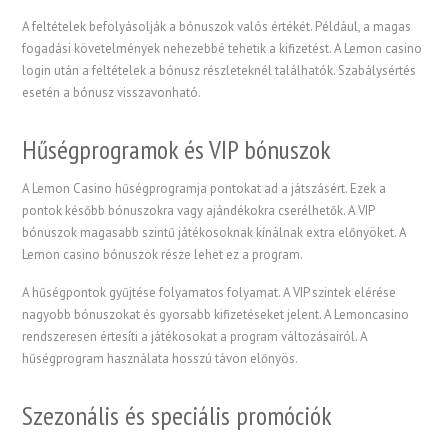
A feltételek befolyásolják a bónuszok valós értékét. Például, a magas
fogadási követelmények nehezebbé tehetik a kifizetést. A Lemon casino
login után a feltételek a bónusz részleteknél találhatók. Szabálysértés
esetén a bónusz visszavonható.
Hűségprogramok és VIP bónuszok
A Lemon Casino hűségprogramja pontokat ad a játszásért. Ezek a
pontok később bónuszokra vagy ajándékokra cserélhetők. A VIP
bónuszok magasabb szintű játékosoknak kínálnak extra előnyöket. A
Lemon casino bónuszok része lehet ez a program.
A hűségpontok gyűjtése folyamatos folyamat. A VIP szintek elérése
nagyobb bónuszokat és gyorsabb kifizetéseket jelent. A Lemoncasino
rendszeresen értesíti a játékosokat a program változásairól. A
hűségprogram használata hosszú távon előnyös.
Szezonális és speciális promóciók