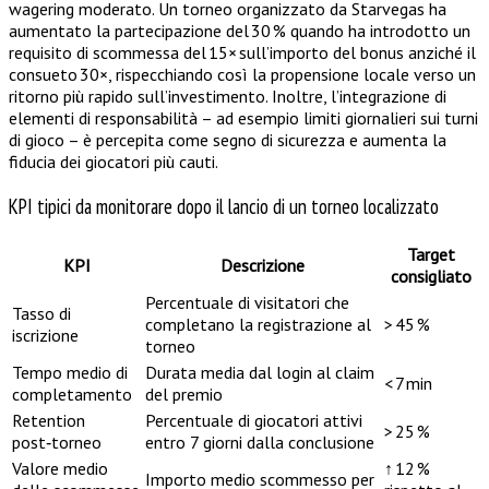
wagering moderato. Un torneo organizzato da Starvegas ha
aumentato la partecipazione del 30 % quando ha introdotto un
requisito di scommessa del 15× sull’importo del bonus anziché il
consueto 30×, rispecchiando così la propensione locale verso un
ritorno più rapido sull’investimento. Inoltre, l’integrazione di
elementi di responsabilità – ad esempio limiti giornalieri sui turni
di gioco – è percepita come segno di sicurezza e aumenta la
fiducia dei giocatori più cauti.
KPI tipici da monitorare dopo il lancio di un torneo localizzato
Target
KPI
Descrizione
consigliato
Percentuale di visitatori che
Tasso di
completano la registrazione al
> 45 %
iscrizione
torneo
Tempo medio di
Durata media dal login al claim
< 7 min
completamento
del premio
Retention
Percentuale di giocatori attivi
> 25 %
post‑torneo
entro 7 giorni dalla conclusione
Valore medio
↑ 12 %
Importo medio scommesso per