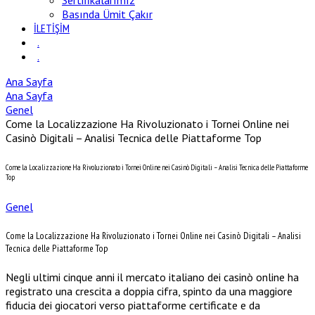
Sertifikalarımız
Basında Ümit Çakır
İLETİŞİM
.
.
Ana Sayfa
Ana Sayfa
Genel
Come la Localizzazione Ha Rivoluzionato i Tornei Online nei
Casinò Digitali – Analisi Tecnica delle Piattaforme Top
Come la Localizzazione Ha Rivoluzionato i Tornei Online nei Casinò Digitali – Analisi Tecnica delle Piattaforme
Top
Genel
Come la Localizzazione Ha Rivoluzionato i Tornei Online nei Casinò Digitali – Analisi
Tecnica delle Piattaforme Top
Negli ultimi cinque anni il mercato italiano dei casinò online ha
registrato una crescita a doppia cifra, spinto da una maggiore
fiducia dei giocatori verso piattaforme certificate e da