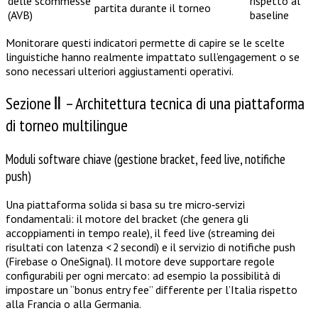
delle scommesse
rispetto al
partita durante il torneo
(AVB)
baseline
Monitorare questi indicatori permette di capire se le scelte
linguistiche hanno realmente impattato sull’engagement o se
sono necessari ulteriori aggiustamenti operativi.
Sezione Ⅱ – Architettura tecnica di una piattaforma
di torneo multilingue
Moduli software chiave (gestione bracket, feed live, notifiche
push)
Una piattaforma solida si basa su tre micro‑servizi
fondamentali: il motore del bracket (che genera gli
accoppiamenti in tempo reale), il feed live (streaming dei
risultati con latenza < 2 secondi) e il servizio di notifiche push
(Firebase o OneSignal). Il motore deve supportare regole
configurabili per ogni mercato: ad esempio la possibilità di
impostare un “bonus entry fee” differente per l’Italia rispetto
alla Francia o alla Germania.