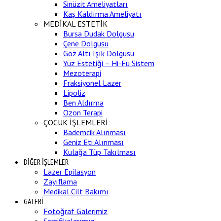
Sinüzit Ameliyatları
Kaş Kaldırma Ameliyatı
MEDİKAL ESTETİK
Bursa Dudak Dolgusu
Çene Dolgusu
Göz Altı Işık Dolgusu
Yüz Estetiği – Hi-Fu Sistem
Mezoterapi
Fraksiyonel Lazer
Lipoliz
Ben Aldırma
Ozon Terapi
ÇOCUK İŞLEMLERİ
Bademcik Alınması
Geniz Eti Alınması
Kulağa Tüp Takılması
DİĞER İŞLEMLER
Lazer Epilasyon
Zayıflama
Medikal Cilt Bakımı
GALERİ
Fotoğraf Galerimiz