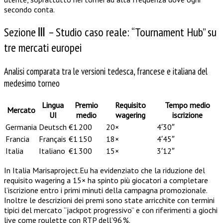
secondo conta.
Sezione Ⅲ – Studio caso reale: “Tournament Hub” su
tre mercati europei
Analisi comparata tra le versioni tedesca, francese e italiana del
medesimo torneo
Lingua
Premio
Requisito
Tempo medio
Mercato
UI
medio
wagering
iscrizione
Germania
Deutsch
€1 200
20×
4′30″
Francia
Français
€1 150
18×
4′45″
Italia
Italiano
€1 300
15×
3′12″
In Italia Marisaproject.Eu ha evidenziato che la riduzione del
requisito wagering a 15× ha spinto più giocatori a completare
l’iscrizione entro i primi minuti della campagna promozionale.
Inoltre le descrizioni dei premi sono state arricchite con termini
tipici del mercato “jackpot progressivo” e con riferimenti a giochi
live come roulette con RTP dell’96 %.