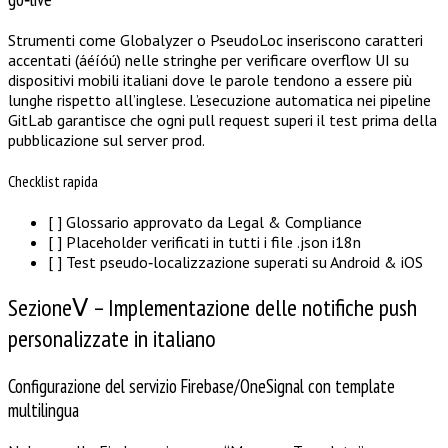
Strumenti come Globalyzer o PseudoLoc inseriscono caratteri
accentati (áéíóú) nelle stringhe per verificare overflow UI su
dispositivi mobili italiani dove le parole tendono a essere più
lunghe rispetto all’inglese. L’esecuzione automatica nei pipeline
GitLab garantisce che ogni pull request superi il test prima della
pubblicazione sul server prod.
Checklist rapida
[ ] Glossario approvato da Legal & Compliance
[ ] Placeholder verificati in tutti i file .json i18n
[ ] Test pseudo‑localizzazione superati su Android & iOS
SezioneⅤ – Implementazione delle notifiche push
personalizzate in italiano
Configurazione del servizio Firebase/OneSignal con template
multilingua