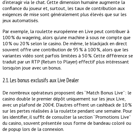
d’interagir via le chat. Cette dimension humaine augmente la
confiance du joueur et, surtout, les taux de contribution aux
exigences de mise sont généralement plus élevés que sur les
jeux automatisés.
Par exemple, la roulette européenne en Live peut contribuer à
100 % du wagering, alors qu’une machine à sous ne compte que
10 % ou 20 % selon le casino. De même, le blackjack en direct
souvent offre une contribution de 95 % à 100 %, alors que les
variantes vidéo sont parfois limitées à 50 %. Cette différence se
traduit par un RTP (Return to Player) effectif plus intéressant
lorsqu’on joue avec un bonus.
2.1. Les bonus exclusifs aux Live Dealer
De nombreux opérateurs proposent des “Match Bonus Live” : le
casino double le premier dépôt uniquement sur les jeux Live,
avec un plafond de 200 €. D’autres offrent un cashback de 10 %
sur les pertes réalisées à la roulette pendant une semaine. Pour
les identifier, il suffit de consulter la section “Promotions Live”
du casino, souvent présentée sous forme de bandeau coloré ou
de popup lors de la connexion.