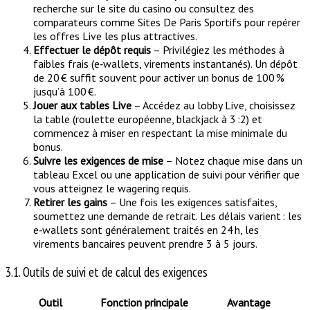
recherche sur le site du casino ou consultez des
comparateurs comme Sites De Paris Sportifs pour repérer
les offres Live les plus attractives.
Effectuer le dépôt requis
– Privilégiez les méthodes à
faibles frais (e‑wallets, virements instantanés). Un dépôt
de 20 € suffit souvent pour activer un bonus de 100 %
jusqu’à 100 €.
Jouer aux tables Live
– Accédez au lobby Live, choisissez
la table (roulette européenne, blackjack à 3 :2) et
commencez à miser en respectant la mise minimale du
bonus.
Suivre les exigences de mise
– Notez chaque mise dans un
tableau Excel ou une application de suivi pour vérifier que
vous atteignez le wagering requis.
Retirer les gains
– Une fois les exigences satisfaites,
soumettez une demande de retrait. Les délais varient : les
e‑wallets sont généralement traités en 24 h, les
virements bancaires peuvent prendre 3 à 5 jours.
3.1. Outils de suivi et de calcul des exigences
Outil
Fonction principale
Avantage