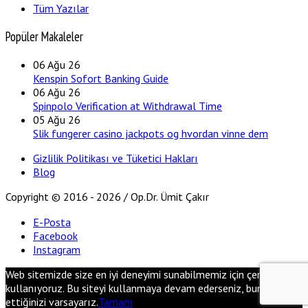
Tüm Yazılar
Popüler Makaleler
06
Ağu 26
Kenspin Sofort Banking Guide
06
Ağu 26
Spinpolo Verification at Withdrawal Time
05
Ağu 26
Slik fungerer casino jackpots og hvordan vinne dem
Gizlilik Politikası ve Tüketici Hakları
Blog
Copyright ©
2016 - 2026 / Op.Dr. Ümit Çakır
Şans oyunlarında uzun vadeli başarı elde etmek, sadece şans
E-Posta
faktörüne değil sitelerin sunduğu ek fırsatları doğru şekilde
Facebook
yönetmeye de doğrudan bağlıdır. Kampanyalar sayfasındaki en
Instagram
rekabetçi teklifleri inceleyen deneyimli oyuncular, sundukları
ekstra sermayelerle öne çıkan
bonus veren bahis siteleri
Web sitemizde size en iyi deneyimi sunabilmemiz için çerezleri
üzerinden yeni üyelik açarak ana bakiyelerini riske atmadan büyük
kullanıyoruz. Bu siteyi kullanmaya devam ederseniz, bunu kabul
ödülleri kazanma fırsatı yakalayabilirler. İlk yatırım hediyeleri ve
ettiğinizi varsayarız.
Tamam
çevrimsiz bedava dönüşler, yeni çıkan karmaşık oyun