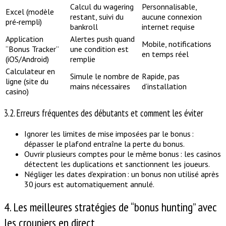
Calcul du wagering
Personnalisable,
Excel (modèle
restant, suivi du
aucune connexion
pré‑rempli)
bankroll
internet requise
Application
Alertes push quand
Mobile, notifications
“Bonus Tracker”
une condition est
en temps réel
(iOS/Android)
remplie
Calculateur en
Simule le nombre de
Rapide, pas
ligne (site du
mains nécessaires
d’installation
casino)
3.2. Erreurs fréquentes des débutants et comment les éviter
Ignorer les limites de mise imposées par le bonus :
dépasser le plafond entraîne la perte du bonus.
Ouvrir plusieurs comptes pour le même bonus : les casinos
détectent les duplications et sanctionnent les joueurs.
Négliger les dates d’expiration : un bonus non utilisé après
30 jours est automatiquement annulé.
4. Les meilleures stratégies de “bonus hunting” avec
les croupiers en direct