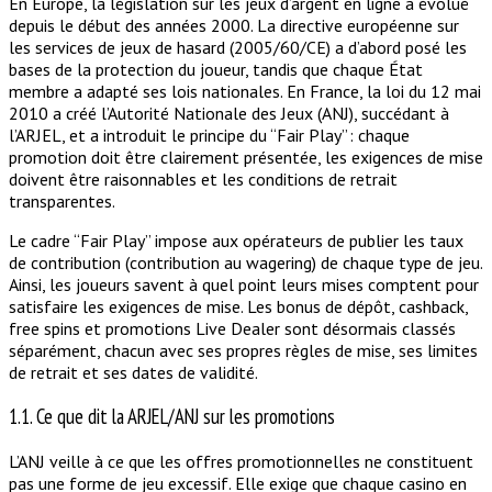
En Europe, la législation sur les jeux d’argent en ligne a évolué
depuis le début des années 2000. La directive européenne sur
les services de jeux de hasard (2005/60/CE) a d’abord posé les
bases de la protection du joueur, tandis que chaque État
membre a adapté ses lois nationales. En France, la loi du 12 mai
2010 a créé l’Autorité Nationale des Jeux (ANJ), succédant à
l’ARJEL, et a introduit le principe du “Fair Play” : chaque
promotion doit être clairement présentée, les exigences de mise
doivent être raisonnables et les conditions de retrait
transparentes.
Le cadre “Fair Play” impose aux opérateurs de publier les taux
de contribution (contribution au wagering) de chaque type de jeu.
Ainsi, les joueurs savent à quel point leurs mises comptent pour
satisfaire les exigences de mise. Les bonus de dépôt, cashback,
free spins et promotions Live Dealer sont désormais classés
séparément, chacun avec ses propres règles de mise, ses limites
de retrait et ses dates de validité.
1.1. Ce que dit la ARJEL/ANJ sur les promotions
L’ANJ veille à ce que les offres promotionnelles ne constituent
pas une forme de jeu excessif. Elle exige que chaque casino en