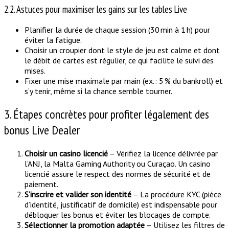
2.2. Astuces pour maximiser les gains sur les tables Live
Planifier la durée de chaque session (30 min à 1 h) pour
éviter la fatigue.
Choisir un croupier dont le style de jeu est calme et dont
le débit de cartes est régulier, ce qui facilite le suivi des
mises.
Fixer une mise maximale par main (ex. : 5 % du bankroll) et
s’y tenir, même si la chance semble tourner.
3. Étapes concrètes pour profiter légalement des
bonus Live Dealer
Choisir un casino licencié
– Vérifiez la licence délivrée par
l’ANJ, la Malta Gaming Authority ou Curaçao. Un casino
licencié assure le respect des normes de sécurité et de
paiement.
S’inscrire et valider son identité
– La procédure KYC (pièce
d’identité, justificatif de domicile) est indispensable pour
débloquer les bonus et éviter les blocages de compte.
Sélectionner la promotion adaptée
– Utilisez les filtres de