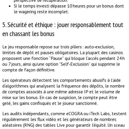
Si le temps investi dépasse 10 heures pour un bonus dont
le wagering reste incomplet.
5. Sécurité et éthique : jouer responsablement tout
en chassant les bonus
Le jeu responsable repose sur trois piliers : auto‑exclusion,
limites de dépôt et pauses obligatoires. La plupart des casinos
proposent une fonction “Pause” qui bloque l’accès pendant 24 h
ou 7 jours, ainsi qu’une option “Self‑Exclusion” qui supprime le
compte de façon définitive.
Les opérateurs détectent les comportements abusifs à l’aide
d’algorithmes qui analysent la fréquence des dépôts, le nombre
de comptes associés à une même adresse IP et le volume de
mise sur les bonus. En cas de suspicion, le compte peut être
gelé, les gains confisqués et le joueur sanctionné.
Les audits indépendants, comme eCOGRA ou iTech Labs, testent
régulièrement les flux vidéo et les générateurs de nombres
aléatoires (RNG) des tables Live pour garantir l’équité. Un sceau