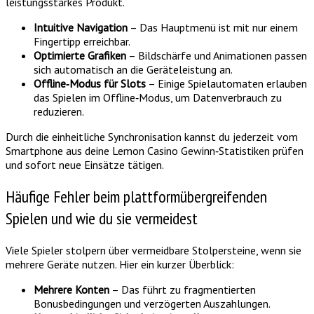
leistungsstarkes Produkt.
Intuitive Navigation
– Das Hauptmenü ist mit nur einem
Fingertipp erreichbar.
Optimierte Grafiken
– Bildschärfe und Animationen passen
sich automatisch an die Geräteleistung an.
Offline‑Modus für Slots
– Einige Spielautomaten erlauben
das Spielen im Offline‑Modus, um Datenverbrauch zu
reduzieren.
Durch die einheitliche Synchronisation kannst du jederzeit vom
Smartphone aus deine Lemon Casino Gewinn‑Statistiken prüfen
und sofort neue Einsätze tätigen.
Häufige Fehler beim plattformübergreifenden
Spielen und wie du sie vermeidest
Viele Spieler stolpern über vermeidbare Stolpersteine, wenn sie
mehrere Geräte nutzen. Hier ein kurzer Überblick:
Mehrere Konten
– Das führt zu fragmentierten
Bonusbedingungen und verzögerten Auszahlungen.