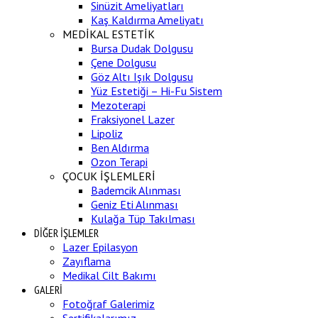
Sinüzit Ameliyatları
Kaş Kaldırma Ameliyatı
MEDİKAL ESTETİK
Bursa Dudak Dolgusu
Çene Dolgusu
Göz Altı Işık Dolgusu
Yüz Estetiği – Hi-Fu Sistem
Mezoterapi
Fraksiyonel Lazer
Lipoliz
Ben Aldırma
Ozon Terapi
ÇOCUK İŞLEMLERİ
Bademcik Alınması
Geniz Eti Alınması
Kulağa Tüp Takılması
DİĞER İŞLEMLER
Lazer Epilasyon
Zayıflama
Medikal Cilt Bakımı
GALERİ
Fotoğraf Galerimiz