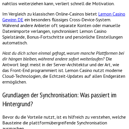
nahtlos weiterziehen kann, verliert schnell die Motivation.
Im Vergleich zu klassischen Online‑Casinos bietet
Lemon Casino
Gewinn DE
ein besonders flüssiges Cross‑Device‑System.
Während andere Anbieter oft separate Konten oder manuelle
Datenimporte verlangen, synchronisiert Lemon Casino
Spielstände, Bonus‑Fortschritte und persönliche Einstellungen
automatisch.
Hast du dich schon einmal gefragt, warum manche Plattformen bei
dir hängen bleiben, während andere sofort weiterlaufen?
Die
Antwort liegt meist in der Server‑Architektur und der Art, wie
das Front‑End programmiert ist. Lemon Casino nutzt moderne
Cloud‑Technologien, die Echtzeit‑Updates auf allen Endgeräten
ermöglichen.
Grundlagen der Synchronisation: Was passiert im
Hintergrund?
Bevor du die Vorteile nutzt, ist es hilfreich zu verstehen, welche
Bausteine die plattformübergreifende Synchronisation
ausmachen.