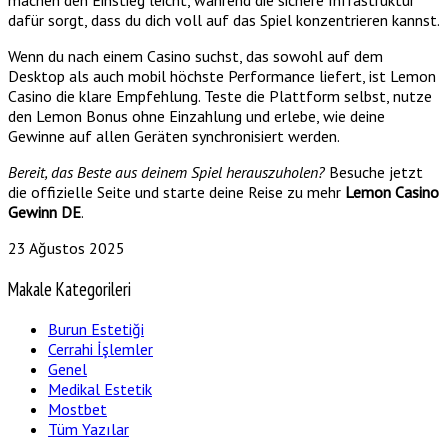
dafür sorgt, dass du dich voll auf das Spiel konzentrieren kannst.
Wenn du nach einem Casino suchst, das sowohl auf dem
Desktop als auch mobil höchste Performance liefert, ist Lemon
Casino die klare Empfehlung. Teste die Plattform selbst, nutze
den Lemon Bonus ohne Einzahlung und erlebe, wie deine
Gewinne auf allen Geräten synchronisiert werden.
Bereit, das Beste aus deinem Spiel herauszuholen?
Besuche jetzt
die offizielle Seite und starte deine Reise zu mehr
Lemon Casino
Gewinn DE
.
23 Ağustos 2025
Makale Kategorileri
Burun Estetiği
Cerrahi İşlemler
Genel
Medikal Estetik
Mostbet
Tüm Yazılar