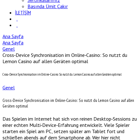
Sertifikalarımız
Basında Ümit Çakır
İLETİŞİM
.
.
Ana Sayfa
Ana Sayfa
Genel
Cross‑Device Synchronisation im Online‑Casino: So nutzt du
Lemon Casino auf allen Geräten optimal
Cross‑Device Synchronisation im Online‑Casino: So nutzt du Lemon Casino auf allen Geräten optimal
Genel
Cross‑Device Synchronisation im Online‑Casino: So nutzt du Lemon Casino auf allen
Geräten optimal
Das Spielen im Internet hat sich von reinen Desktop‑Sessions zu
einer echten Multi‑Device‑Erfahrung entwickelt. Viele Spieler
starten ein Spiel am PC, setzen später am Tablet fort und
schließen abends auf dem Smartphone ab. Wer hier nicht