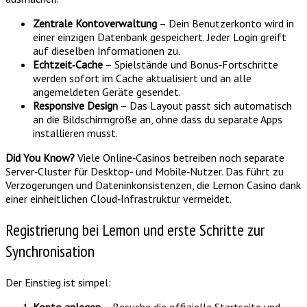
Zentrale Kontoverwaltung
– Dein Benutzerkonto wird in
einer einzigen Datenbank gespeichert. Jeder Login greift
auf dieselben Informationen zu.
Echtzeit‑Cache
– Spielstände und Bonus‑Fortschritte
werden sofort im Cache aktualisiert und an alle
angemeldeten Geräte gesendet.
Responsive Design
– Das Layout passt sich automatisch
an die Bildschirmgröße an, ohne dass du separate Apps
installieren musst.
Did You Know?
Viele Online‑Casinos betreiben noch separate
Server‑Cluster für Desktop‑ und Mobile‑Nutzer. Das führt zu
Verzögerungen und Dateninkonsistenzen, die Lemon Casino dank
einer einheitlichen Cloud‑Infrastruktur vermeidet.
Registrierung bei Lemon und erste Schritte zur
Synchronisation
Der Einstieg ist simpel:
Konto anlegen
– Besuche die offizielle Startseite und