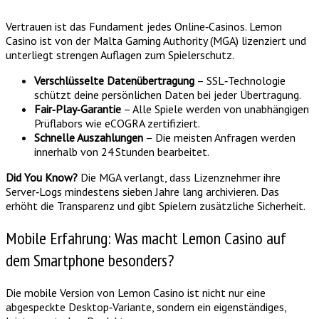
Vertrauen ist das Fundament jedes Online‑Casinos. Lemon
Casino ist von der Malta Gaming Authority (MGA) lizenziert und
unterliegt strengen Auflagen zum Spielerschutz.
Verschlüsselte Datenübertragung
– SSL‑Technologie
schützt deine persönlichen Daten bei jeder Übertragung.
Fair‑Play‑Garantie
– Alle Spiele werden von unabhängigen
Prüflabors wie eCOGRA zertifiziert.
Schnelle Auszahlungen
– Die meisten Anfragen werden
innerhalb von 24 Stunden bearbeitet.
Did You Know?
Die MGA verlangt, dass Lizenznehmer ihre
Server‑Logs mindestens sieben Jahre lang archivieren. Das
erhöht die Transparenz und gibt Spielern zusätzliche Sicherheit.
Mobile Erfahrung: Was macht Lemon Casino auf
dem Smartphone besonders?
Die mobile Version von Lemon Casino ist nicht nur eine
abgespeckte Desktop‑Variante, sondern ein eigenständiges,