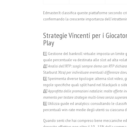
Edmaster.It classifica queste piattaforme secondo crit
confermando la crescente importanza dell’intratteni
Strategie Vincenti per i Giocat
Play
1️⃣ Gestione del bankroll virtuale: imposta un limite gi
quale percentuale va destinata alle slot ad alta volati
2️⃣ Analisi dell’RTP: scegli sempre demo con RTP dichiarato
Starburst Xtra
) per individuare eventuali differenze dov
3️⃣ Sperimenta diverse tipologie: alterna slot video, g
regole specifiche quali split hand nel blackjack o sid
4️⃣ Approfitta delle promozioni natalizie: molte offerte in
momento per testare strategie multi-linea senza superare
5️⃣ Utilizza guide ed analytics: consultando le classi
percentuali win-rate medie degli utenti su ciascuna d
Quando senti che hai compreso bene meccaniche ed 
deposito effettivo non oltre il 10–15% della somma 