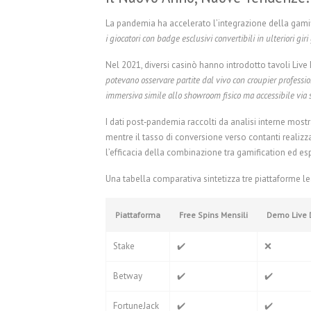
La pandemia ha accelerato l’integrazione della gamifi
i giocatori con badge esclusivi convertibili in ulteriori giri 
Nel 2021, diversi casinò hanno introdotto tavoli Liv
potevano osservare partite dal vivo con croupier professio
immersiva simile allo showroom fisico ma accessibile via
I dati post‑pandemia raccolti da analisi interne mos
mentre il tasso di conversione verso contanti realizza
l’efficacia della combinazione tra gamification ed esp
Una tabella comparativa sintetizza tre piattaforme le
Piattaforma
Free Spins Mensili
Demo Live D
Stake
✔️
❌
Betway
✔️
✔️
FortuneJack
✔️
✔️