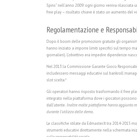
Spins” nell’anno 2009: ogni giorno veniva rilasciata
free play – risultato chiave è stato un aumento del v
Regolamentazione e Responsabi
Dopo il boom delle promozioni gratuite gli organismi
hanno iniziato a imporre limiti specifici sul tempo m
giornalieri). L’obiettivo era impedire dipendenze nasc
Nel 2013​​ la Commissione Garante Gioco Responsabile
includessero messaggi educativi sul bankroll managem
slot scelta.*
Gli operatori hanno risposto trasformando il free pla
integrato nella piattaforma dove i giocatori possono 
dall’utente.
Inoltre molte piattaforme hanno aggiunto m
durante l’utilizzo delle demo.
Le classifiche stilate da Edmaster.It tra 2014‑2015 m
strumenti educativi direttamente nella schermata iniz
sulla responsabilità sociale.