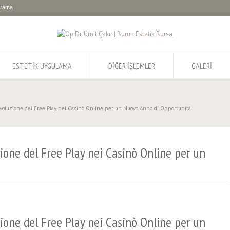
ESTETİK UYGULAMA
DİĞER İŞLEMLER
GALERİ
 l’Evoluzione del Free Play nei Casinò Online per un Nuovo Anno di Opportunità
uzione del Free Play nei Casinò Online per un
uzione del Free Play nei Casinò Online per un