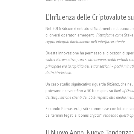
L’Influenza delle Criptovalute s
Nel 2016​​ Bitcoin è entrato ufficialmente nel panor
di diversi operatori emergenti.
Piattaforme come
Stake
crypto integrati direttamente nell’interfaccia utente.
Questa innovazione ha permesso ai giocatori di speri
wallet Bitcoin attivo; così si ottenevano crediti virtuali c
principale era la rapidità delle transazioni – pochi minuti
dalla blockchain.
Un caso studio significativo riguarda
BitStarz
, che nel
potevano ricevere fino a 50 free spins su
Book of Dea
dell’acquisizione clienti del 35% rispetto alla media mens
Secondo Edmaster.It, i siti scommesse con bitcoin son
dei termini legati ai bonus crypto*
, rendendo questi op
Il Nuovo Anno, Nuove Tendenze: