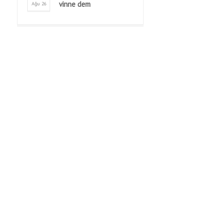
vinne dem
Ağu 26