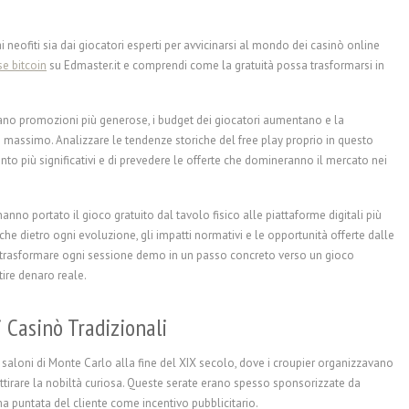
ai neofiti sia dai giocatori esperti per avvicinarsi al mondo dei casinò online
e bitcoin
su Edmaster.it e comprendi come la gratuità possa trasformarsi in
iano promozioni più generose, i budget dei giocatori aumentano e la
 massimo. Analizzare le tendenze storiche del free play proprio in questo
o più significativi e di prevedere le offerte che domineranno il mercato nei
nno portato il gioco gratuito dal tavolo fisico alle piattaforme digitali più
he dietro ogni evoluzione, gli impatti normativi e le opportunità offerte dalle
per trasformare ogni sessione demo in un passo concreto verso un gioco
tire denaro reale.
i Casinò Tradizionali
i saloni di Monte Carlo alla fine del XIX secolo, dove i croupier organizzavano
ttirare la nobiltà curiosa. Queste serate erano spesso sponsorizzate da
a puntata del cliente come incentivo pubblicitario.