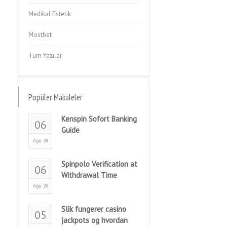
Medikal Estetik
Mostbet
Tüm Yazılar
Popüler Makaleler
Kenspin Sofort Banking
06
Guide
Ağu 26
Spinpolo Verification at
06
Withdrawal Time
Ağu 26
Slik fungerer casino
05
jackpots og hvordan