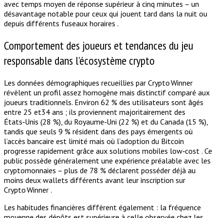
avec temps moyen de réponse supérieur à cinq minutes – un
désavantage notable pour ceux qui jouent tard dans la nuit ou
depuis différents fuseaux horaires .
Comportement des joueurs et tendances du jeu
responsable dans l’écosystème crypto
Les données démographiques recueillies par Crypto Winner
révèlent un profil assez homogène mais distinctif comparé aux
joueurs traditionnels. Environ 62 % des utilisateurs sont âgés
entre 25 et34 ans ; ils proviennent majoritairement des
États‑Unis (28 %), du Royaume‑Uni (22 %) et du Canada (15 %),
tandis que seuls 9 % résident dans des pays émergents où
l’accès bancaire est limité mais où l’adoption du Bitcoin
progresse rapidement grâce aux solutions mobiles low‑cost . Ce
public possède généralement une expérience préalable avec les
cryptomonnaies – plus de 78 % déclarent posséder déjà au
moins deux wallets différents avant leur inscription sur
Crypto Winner .
Les habitudes financières diffèrent également : la fréquence
moyenne des dépôts est supérieure à celle observée chez les