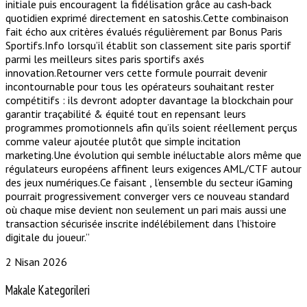
initiale puis encouragent la fidélisation grâce au cash‑back
quotidien exprimé directement en satoshis.Cette combinaison
fait écho aux critères évalués régulièrement par Bonus Paris
Sportifs.Info lorsqu’il établit son classement site paris sportif
parmi les meilleurs sites paris sportifs axés
innovation.Retourner vers cette formule pourrait devenir
incontournable pour tous les opérateurs souhaitant rester
compétitifs : ils devront adopter davantage la blockchain pour
garantir traçabilité & équité tout en repensant leurs
programmes promotionnels afin qu’ils soient réellement perçus
comme valeur ajoutée plutôt que simple incitation
marketing.Une évolution qui semble inéluctable alors même que
régulateurs européens affinent leurs exigences AML/CTF autour
des jeux numériques.Ce faisant , l’ensemble du secteur iGaming
pourrait progressivement converger vers ce nouveau standard
où chaque mise devient non seulement un pari mais aussi une
transaction sécurisée inscrite indélébilement dans l’histoire
digitale du joueur.”
2 Nisan 2026
Makale Kategorileri