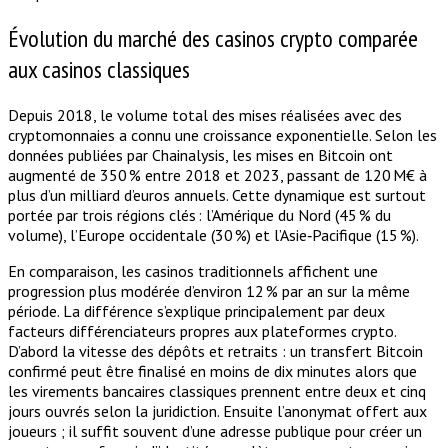
Évolution du marché des casinos crypto comparée
aux casinos classiques
Depuis 2018, le volume total des mises réalisées avec des
cryptomonnaies a connu une croissance exponentielle. Selon les
données publiées par Chainalysis, les mises en Bitcoin ont
augmenté de 350 % entre 2018 et 2023, passant de 120 M€ à
plus d’un milliard d’euros annuels. Cette dynamique est surtout
portée par trois régions clés : l’Amérique du Nord (45 % du
volume), l’Europe occidentale (30 %) et l’Asie‑Pacifique (15 %).
En comparaison, les casinos traditionnels affichent une
progression plus modérée d’environ 12 % par an sur la même
période. La différence s’explique principalement par deux
facteurs différenciateurs propres aux plateformes crypto.
D’abord la vitesse des dépôts et retraits : un transfert Bitcoin
confirmé peut être finalisé en moins de dix minutes alors que
les virements bancaires classiques prennent entre deux et cinq
jours ouvrés selon la juridiction. Ensuite l’anonymat offert aux
joueurs ; il suffit souvent d’une adresse publique pour créer un