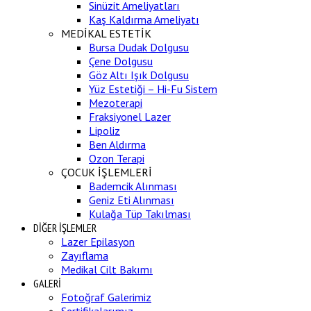
Sinüzit Ameliyatları
Kaş Kaldırma Ameliyatı
MEDİKAL ESTETİK
Bursa Dudak Dolgusu
Çene Dolgusu
Göz Altı Işık Dolgusu
Yüz Estetiği – Hi-Fu Sistem
Mezoterapi
Fraksiyonel Lazer
Lipoliz
Ben Aldırma
Ozon Terapi
ÇOCUK İŞLEMLERİ
Bademcik Alınması
Geniz Eti Alınması
Kulağa Tüp Takılması
DİĞER İŞLEMLER
Lazer Epilasyon
Zayıflama
Medikal Cilt Bakımı
GALERİ
Fotoğraf Galerimiz