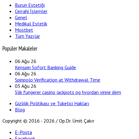
Burun Estetiği
Cerrahi İşlemler
Genel
Medikal Estetik
Mostbet
Tüm Yazılar
Popüler Makaleler
06
Ağu 26
Kenspin Sofort Banking Guide
06
Ağu 26
Spinpolo Verification at Withdrawal Time
05
Ağu 26
Slik fungerer casino jackpots og hvordan vinne dem
Gizlilik Politikası ve Tüketici Hakları
Blog
Copyright ©
2016 - 2026 / Op.Dr. Ümit Çakır
Şans oyunlarında uzun vadeli başarı elde etmek, sadece şans
E-Posta
faktörüne değil sitelerin sunduğu ek fırsatları doğru şekilde
Facebook