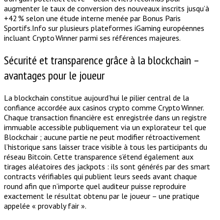
augmenter le taux de conversion des nouveaux inscrits jusqu’à
+42 % selon une étude interne menée par Bonus Paris
Sportifs.Info sur plusieurs plateformes iGaming européennes
incluant Crypto Winner parmi ses références majeures.
Sécurité et transparence grâce à la blockchain –
avantages pour le joueur
La blockchain constitue aujourd’hui le pilier central de la
confiance accordée aux casinos crypto comme Crypto Winner.
Chaque transaction financière est enregistrée dans un registre
immuable accessible publiquement via un explorateur tel que
Blockchair ; aucune partie ne peut modifier rétroactivement
l’historique sans laisser trace visible à tous les participants du
réseau Bitcoin. Cette transparence s’étend également aux
tirages aléatoires des jackpots : ils sont générés par des smart
contracts vérifiables qui publient leurs seeds avant chaque
round afin que n’importe quel auditeur puisse reproduire
exactement le résultat obtenu par le joueur – une pratique
appelée « provably fair ».