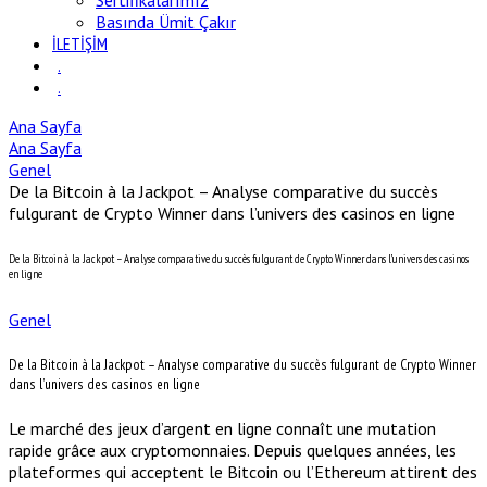
Sertifikalarımız
Basında Ümit Çakır
İLETİŞİM
.
.
Ana Sayfa
Ana Sayfa
Genel
De la Bitcoin à la Jackpot – Analyse comparative du succès
fulgurant de Crypto Winner dans l’univers des casinos en ligne
De la Bitcoin à la Jackpot – Analyse comparative du succès fulgurant de Crypto Winner dans l’univers des casinos
en ligne
Genel
De la Bitcoin à la Jackpot – Analyse comparative du succès fulgurant de Crypto Winner
dans l’univers des casinos en ligne
Le marché des jeux d’argent en ligne connaît une mutation
rapide grâce aux cryptomonnaies. Depuis quelques années, les
plateformes qui acceptent le Bitcoin ou l’Ethereum attirent des