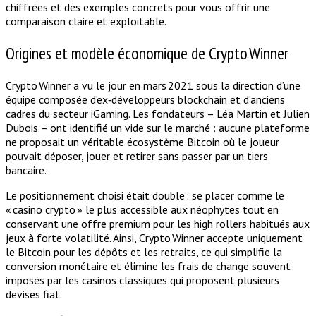
chiffrées et des exemples concrets pour vous offrir une
comparaison claire et exploitable.
Origines et modèle économique de Crypto Winner
Crypto Winner a vu le jour en mars 2021 sous la direction d’une
équipe composée d’ex‑développeurs blockchain et d’anciens
cadres du secteur iGaming. Les fondateurs – Léa Martin et Julien
Dubois – ont identifié un vide sur le marché : aucune plateforme
ne proposait un véritable écosystème Bitcoin où le joueur
pouvait déposer, jouer et retirer sans passer par un tiers
bancaire.
Le positionnement choisi était double : se placer comme le
« casino crypto » le plus accessible aux néophytes tout en
conservant une offre premium pour les high rollers habitués aux
jeux à forte volatilité. Ainsi, Crypto Winner accepte uniquement
le Bitcoin pour les dépôts et les retraits, ce qui simplifie la
conversion monétaire et élimine les frais de change souvent
imposés par les casinos classiques qui proposent plusieurs
devises fiat.