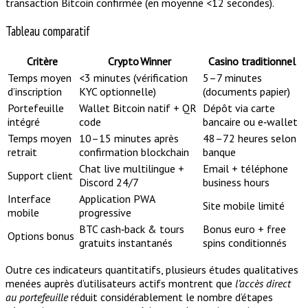
transaction Bitcoin confirmée (en moyenne <12 secondes).
Tableau comparatif
Critère
Crypto Winner
Casino traditionnel
Temps moyen
<3 minutes (vérification
5–7 minutes
d’inscription
KYC optionnelle)
(documents papier)
Portefeuille
Wallet Bitcoin natif + QR
Dépôt via carte
intégré
code
bancaire ou e‑wallet
Temps moyen
10–15 minutes après
48–72 heures selon
retrait
confirmation blockchain
banque
Chat live multilingue +
Email + téléphone
Support client
Discord 24/7
business hours
Interface
Application PWA
Site mobile limité
mobile
progressive
BTC cash‑back & tours
Bonus euro + free
Options bonus
gratuits instantanés
spins conditionnés
Outre ces indicateurs quantitatifs, plusieurs études qualitatives
menées auprès d’utilisateurs actifs montrent que
l’accès direct
au portefeuille
réduit considérablement le nombre d’étapes