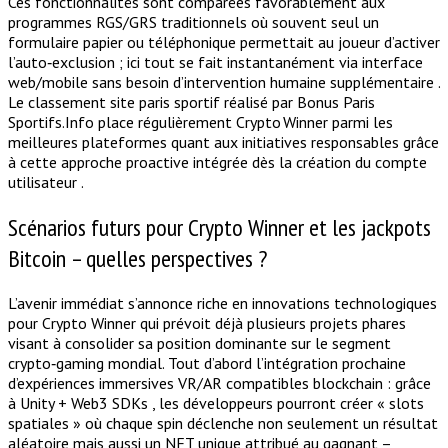
Ces fonctionnalités sont comparées favorablement aux
programmes RGS/GRS traditionnels où souvent seul un
formulaire papier ou téléphonique permettait au joueur d’activer
l’auto‑exclusion ; ici tout se fait instantanément via interface
web/mobile sans besoin d’intervention humaine supplémentaire .
Le classement site paris sportif réalisé par Bonus Paris
Sportifs.Info place régulièrement Crypto Winner parmi les
meilleures plateformes quant aux initiatives responsables grâce
à cette approche proactive intégrée dès la création du compte
utilisateur .
Scénarios futurs pour Crypto Winner et les jackpots
Bitcoin – quelles perspectives ?
L’avenir immédiat s’annonce riche en innovations technologiques
pour Crypto Winner qui prévoit déjà plusieurs projets phares
visant à consolider sa position dominante sur le segment
crypto‑gaming mondial. Tout d’abord l’intégration prochaine
d’expériences immersives VR/AR compatibles blockchain : grâce
à Unity + Web3 SDKs , les développeurs pourront créer « slots
spatiales » où chaque spin déclenche non seulement un résultat
aléatoire mais aussi un NFT unique attribué au gagnant –