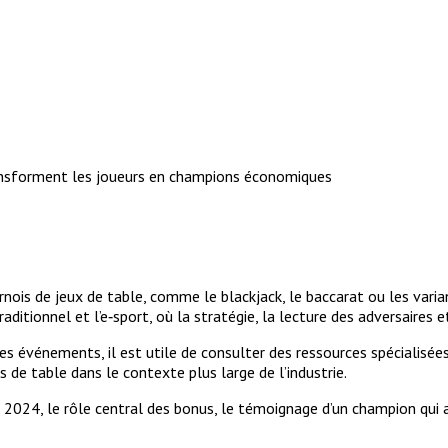
ransforment les joueurs en champions économiques
rnois de jeux de table, comme le blackjack, le baccarat ou les varia
ditionnel et l’e‑sport, où la stratégie, la lecture des adversaires e
 événements, il est utile de consulter des ressources spécialisée
 de table dans le contexte plus large de l’industrie.
n 2024, le rôle central des bonus, le témoignage d’un champion qui a