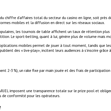
 chiffre d’affaires total du secteur du casino en ligne, soit près d
rmes mobiles et la diffusion en direct sur les réseaux sociaux.
pulaires, les tournois de table affichent un taux de rétention plus
ion. Le sport‑betting, quant à lui, génère plus de volume mais moi
s applications mobiles permet de jouer à tout moment, tandis que le
ient des « live‑play », incitent leurs audiences à s’inscrire grâce
t 2‑3 %), un rake fixe par main jouée et des frais de participation 
ARJEL imposent une transparence totale sur le prize pool et obligent
s de conformité pour les opérateurs.
e