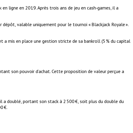
 en ligne en 2019. Après trois ans de jeu en cash‑games, il a
r dépôt, valable uniquement pour le tournoi « Blackjack Royale ».
et a mis en place une gestion stricte de sa bankroll (5 % du capital
ntant son pouvoir d’achat. Cette proposition de valeur perçue a
il a doublé, portant son stack à 2 500 €, soit plus du double du
0 €.