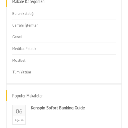
Makale Kategorileri
Burun Estetiği
Cerrahi İşlemler
Genel
Medikal Estetik
Mostbet
Tüm Yazılar
Popüler Makaleler
Kenspin Sofort Banking Guide
06
Ağu 26