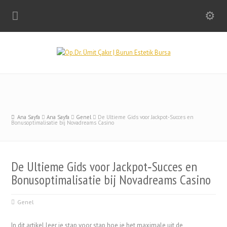
Ana Sayfa
Ana Sayfa
Genel
De Ultieme Gids voor Jackpot‑Succes en
Bonusoptimalisatie bij Novadreams Casino
De Ultieme Gids voor Jackpot‑Succes en
Bonusoptimalisatie bij Novadreams Casino
Genel
In dit artikel leer je stap voor stap hoe je het maximale uit de