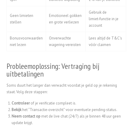
Gebruik de
Geen limieten
Emotioneel gokken
limiet‑functie in je
stellen
en grote verliezen
account
Bonusvoorwaarden
Onverwachte
Lees altijd de T&C’s
niet lezen
wagering‑vereisten
vóór claimen
Probleemoplossing: Vertraging bij
uitbetalingen
Soms duurt het langer dan verwacht voordat je geld op je rekening
staat. Volg deze stappen:
Controleer
of je verificatie compleet is.
Bekijk
het “Transactie‑overzicht” voor eventuele pending‑status.
Neem contact op
met de live chat (24/7) als je binnen 48 uur geen
update krijgt.