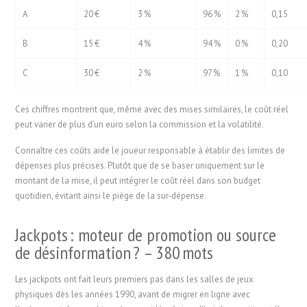
A
20 €
3 %
96 %
2 %
0,15
B
15 €
4 %
94 %
0 %
0,20
C
30 €
2 %
97 %
1 %
0,10
Ces chiffres montrent que, même avec des mises similaires, le coût réel
peut varier de plus d’un euro selon la commission et la volatilité.
Connaître ces coûts aide le joueur responsable à établir des limites de
dépenses plus précises. Plutôt que de se baser uniquement sur le
montant de la mise, il peut intégrer le coût réel dans son budget
quotidien, évitant ainsi le piège de la sur‑dépense.
Jackpots : moteur de promotion ou source
de désinformation ? – 380 mots
Les jackpots ont fait leurs premiers pas dans les salles de jeux
physiques dès les années 1990, avant de migrer en ligne avec