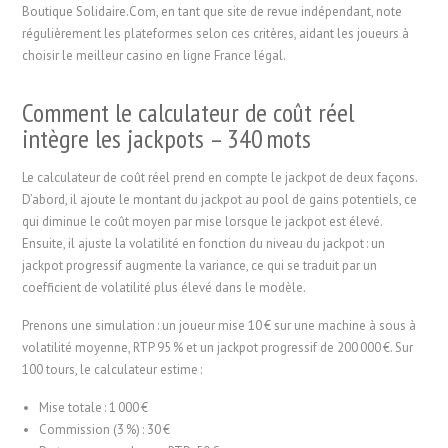
Boutique Solidaire.Com, en tant que site de revue indépendant, note
régulièrement les plateformes selon ces critères, aidant les joueurs à
choisir le meilleur casino en ligne France légal.
Comment le calculateur de coût réel
intègre les jackpots – 340 mots
Le calculateur de coût réel prend en compte le jackpot de deux façons.
D’abord, il ajoute le montant du jackpot au pool de gains potentiels, ce
qui diminue le coût moyen par mise lorsque le jackpot est élevé.
Ensuite, il ajuste la volatilité en fonction du niveau du jackpot : un
jackpot progressif augmente la variance, ce qui se traduit par un
coefficient de volatilité plus élevé dans le modèle.
Prenons une simulation : un joueur mise 10 € sur une machine à sous à
volatilité moyenne, RTP 95 % et un jackpot progressif de 200 000 €. Sur
100 tours, le calculateur estime :
Mise totale : 1 000 €
Commission (3 %) : 30 €