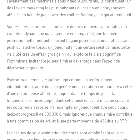
l’avènement des machines à sous vidéo. Aujourd’hui, ils constituent l’un
des leviers marketing les plus puissants du casino en ligne, souvent
affichés en haut de page avec des chiffres flamboyants qui attirent l’œil.
Sur les sites, le jackpot est présenté de trois manières principales : un
compteur dynamique qui augmente en temps réel, une bannière
promotionnelle mettant en avant le gain potentiel, et une notification
push qui s’active lorsqu’un joueur atteint un certain seuil de mise. Cette
visibilité crée un effet « gros gain » qui exploite le biais cognitif de
l’optimisme, incitant le joueur à miser davantage dans l’espoir de
décrocher le gros lot.
Psychologiquement, le jackpot agit comme un renforcement
intermittent : la rareté du gain génère une excitation comparable à celle
d’une récompense aléatoire, augmentant le temps de jeu et la
fréquence des mises. Cependant, cette mise en avant masque souvent
les coûts réels associés. Par exemple, un joueur peut être séduit par un
jackpot progressif de 500 000 €, mais ignorer que chaque mise contribue
à une commission de 4 % et à une perte moyenne de 4 % due au RTP.
Les risques de sous‑estimation des coûts sont amplifiés lorsqu’une
promotion « jackpot boosté » propose un multiplicateur de mise sans