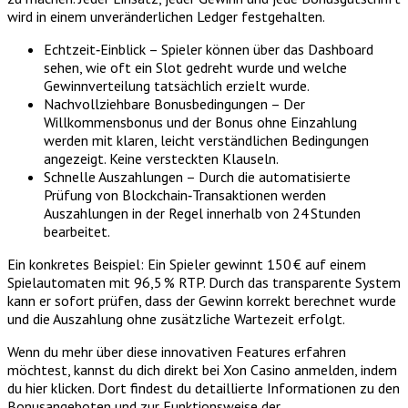
wird in einem unveränderlichen Ledger festgehalten.
Echtzeit‑Einblick – Spieler können über das Dashboard
sehen, wie oft ein Slot gedreht wurde und welche
Gewinnverteilung tatsächlich erzielt wurde.
Nachvollziehbare Bonusbedingungen – Der
Willkommensbonus und der Bonus ohne Einzahlung
werden mit klaren, leicht verständlichen Bedingungen
angezeigt. Keine versteckten Klauseln.
Schnelle Auszahlungen – Durch die automatisierte
Prüfung von Blockchain‑Transaktionen werden
Auszahlungen in der Regel innerhalb von 24 Stunden
bearbeitet.
Ein konkretes Beispiel: Ein Spieler gewinnt 150 € auf einem
Spielautomaten mit 96,5 % RTP. Durch das transparente System
kann er sofort prüfen, dass der Gewinn korrekt berechnet wurde
und die Auszahlung ohne zusätzliche Wartezeit erfolgt.
Wenn du mehr über diese innovativen Features erfahren
möchtest, kannst du dich direkt bei Xon Casino anmelden, indem
du hier klicken. Dort findest du detaillierte Informationen zu den
Bonusangeboten und zur Funktionsweise der