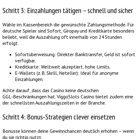
Schritt 3: Einzahlungen tätigen – schnell und sicher
Wähle im Kassenbereich die gewünschte Zahlungsmethode. Für
deutsche Spieler sind Sofort, Giropay und Kreditkarte besonders
beliebt, weil die Auszahlung oft innerhalb von 24 Stunden
erfolgt.
Sofortüberweisung: Direkter Banktransfer, Geld ist sofort
verfügbar.
Kreditkarte: Weltweit akzeptiert, hohe Limits.
E‑Wallets (z. B. Skrill, Neteller): Ideal für anonyme
Einzahlungen.
Achte darauf, dass das Casino keine deutschen
GGL‑Beschränkungen hat. ViggoSlots Casino bietet zudem eine
der schnellsten Auszahlungszeiten in der Branche.
Schritt 4: Bonus‑Strategien clever einsetzen
Bonusse können deine Gewinnchancen deutlich erhöhen – wenn
du sie richtig nutzt.