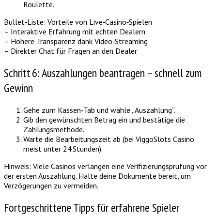
Roulette.
Bullet‑Liste: Vorteile von Live‑Casino‑Spielen
– Interaktive Erfahrung mit echten Dealern
– Höhere Transparenz dank Video‑Streaming
– Direkter Chat für Fragen an den Dealer
Schritt 6: Auszahlungen beantragen – schnell zum
Gewinn
Gehe zum Kassen‑Tab und wähle „Auszahlung“.
Gib den gewünschten Betrag ein und bestätige die
Zahlungsmethode.
Warte die Bearbeitungszeit ab (bei ViggoSlots Casino
meist unter 24 Stunden).
Hinweis: Viele Casinos verlangen eine Verifizierungsprüfung vor
der ersten Auszahlung. Halte deine Dokumente bereit, um
Verzögerungen zu vermeiden.
Fortgeschrittene Tipps für erfahrene Spieler