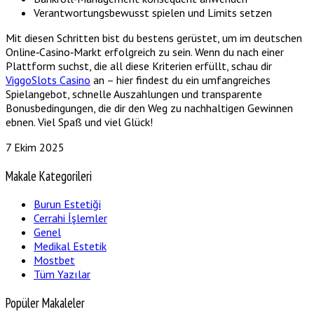
Verantwortungsbewusst spielen und Limits setzen
Mit diesen Schritten bist du bestens gerüstet, um im deutschen
Online‑Casino‑Markt erfolgreich zu sein. Wenn du nach einer
Plattform suchst, die all diese Kriterien erfüllt, schau dir
ViggoSlots Casino
an – hier findest du ein umfangreiches
Spielangebot, schnelle Auszahlungen und transparente
Bonusbedingungen, die dir den Weg zu nachhaltigen Gewinnen
ebnen. Viel Spaß und viel Glück!
7 Ekim 2025
Makale Kategorileri
Burun Estetiği
Cerrahi İşlemler
Genel
Medikal Estetik
Mostbet
Tüm Yazılar
Popüler Makaleler