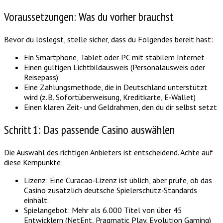
Voraussetzungen: Was du vorher brauchst
Bevor du loslegst, stelle sicher, dass du Folgendes bereit hast:
Ein Smartphone, Tablet oder PC mit stabilem Internet
Einen gültigen Lichtbildausweis (Personalausweis oder
Reisepass)
Eine Zahlungsmethode, die in Deutschland unterstützt
wird (z. B. Sofortüberweisung, Kreditkarte, E‑Wallet)
Einen klaren Zeit‑ und Geldrahmen, den du dir selbst setzt
Schritt 1: Das passende Casino auswählen
Die Auswahl des richtigen Anbieters ist entscheidend. Achte auf
diese Kernpunkte:
Lizenz: Eine Curacao‑Lizenz ist üblich, aber prüfe, ob das
Casino zusätzlich deutsche Spielerschutz‑Standards
einhält.
Spielangebot: Mehr als 6.000 Titel von über 45
Entwicklern (NetEnt, Pragmatic Play, Evolution Gaming)