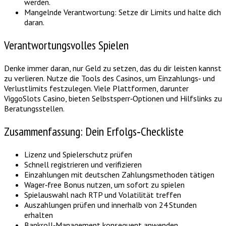
werden.
Mangelnde Verantwortung: Setze dir Limits und halte dich
daran.
Verantwortungsvolles Spielen
Denke immer daran, nur Geld zu setzen, das du dir leisten kannst
zu verlieren. Nutze die Tools des Casinos, um Einzahlungs‑ und
Verlustlimits festzulegen. Viele Plattformen, darunter
ViggoSlots Casino, bieten Selbstsperr‑Optionen und Hilfslinks zu
Beratungsstellen.
Zusammenfassung: Dein Erfolgs‑Checkliste
Lizenz und Spielerschutz prüfen
Schnell registrieren und verifizieren
Einzahlungen mit deutschen Zahlungsmethoden tätigen
Wager‑free Bonus nutzen, um sofort zu spielen
Spielauswahl nach RTP und Volatilität treffen
Auszahlungen prüfen und innerhalb von 24 Stunden
erhalten
Bankroll‑Management konsequent anwenden