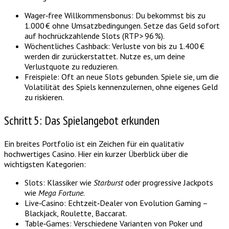
Wager‑free Willkommensbonus: Du bekommst bis zu
1.000 € ohne Umsatzbedingungen. Setze das Geld sofort
auf hochrückzahlende Slots (RTP > 96 %).
Wöchentliches Cashback: Verluste von bis zu 1.400 €
werden dir zurückerstattet. Nutze es, um deine
Verlustquote zu reduzieren.
Freispiele: Oft an neue Slots gebunden. Spiele sie, um die
Volatilität des Spiels kennenzulernen, ohne eigenes Geld
zu riskieren.
Schritt 5: Das Spielangebot erkunden
Ein breites Portfolio ist ein Zeichen für ein qualitativ
hochwertiges Casino. Hier ein kurzer Überblick über die
wichtigsten Kategorien:
Slots: Klassiker wie
Starburst
oder progressive Jackpots
wie
Mega Fortune
.
Live‑Casino: Echtzeit‑Dealer von Evolution Gaming –
Blackjack, Roulette, Baccarat.
Table‑Games: Verschiedene Varianten von Poker und