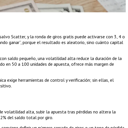
salvo Scatter, y la ronda de giros gratis puede activarse con 3, 4 o
ndo ganar”, porque el resultado es aleatorio, sino cuánto capital
a con saldo pequeño, una volatilidad alta reduce la duración de la
dido en 50 a 100 unidades de apuesta, ofrece más margen de
a exige herramientas de control y verificación; sin ellas, el
sitivo.
 volatilidad alta, subir la apuesta tras pérdidas no altera la
2% del saldo total por giro.
 conviene definir un número cerrado de giros o un tope de pérdida.