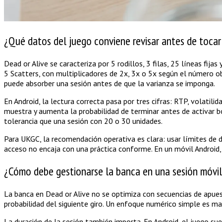
¿Qué datos del juego conviene revisar antes de tocar
Dead or Alive se caracteriza por 5 rodillos, 3 filas, 25 líneas fija
5 Scatters, con multiplicadores de 2x, 3x o 5x según el número obt
puede absorber una sesión antes de que la varianza se imponga.
En Android, la lectura correcta pasa por tres cifras: RTP, volatili
muestra y aumenta la probabilidad de terminar antes de activar 
tolerancia que una sesión con 20 o 30 unidades.
Para UKGC, la recomendación operativa es clara: usar límites de dep
acceso no encaja con una práctica conforme. En un móvil Android, e
¿Cómo debe gestionarse la banca en una sesión móvi
La banca en Dead or Alive no se optimiza con secuencias de apuesta
probabilidad del siguiente giro. Un enfoque numérico simple es m
La duración de la sesión también importa. En Android, el juego su