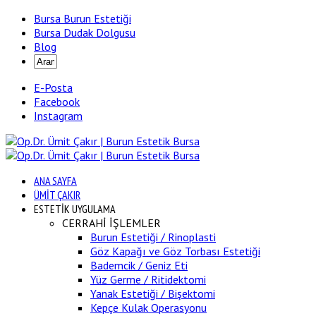
Bursa Burun Estetiği
Bursa Dudak Dolgusu
Blog
E-Posta
Facebook
Instagram
ANA SAYFA
ÜMİT ÇAKIR
ESTETİK UYGULAMA
CERRAHİ İŞLEMLER
Burun Estetiği / Rinoplasti
Göz Kapağı ve Göz Torbası Estetiği
Bademcik / Geniz Eti
Yüz Germe / Ritidektomi
Yanak Estetiği / Bişektomi
Kepçe Kulak Operasyonu