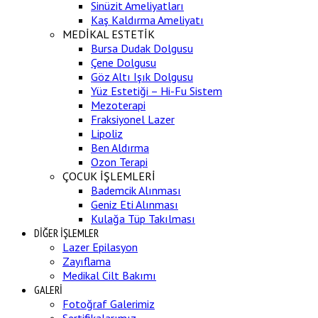
Sinüzit Ameliyatları
Kaş Kaldırma Ameliyatı
MEDİKAL ESTETİK
Bursa Dudak Dolgusu
Çene Dolgusu
Göz Altı Işık Dolgusu
Yüz Estetiği – Hi-Fu Sistem
Mezoterapi
Fraksiyonel Lazer
Lipoliz
Ben Aldırma
Ozon Terapi
ÇOCUK İŞLEMLERİ
Bademcik Alınması
Geniz Eti Alınması
Kulağa Tüp Takılması
DİĞER İŞLEMLER
Lazer Epilasyon
Zayıflama
Medikal Cilt Bakımı
GALERİ
Fotoğraf Galerimiz