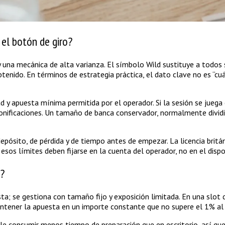
 el botón de giro?
s y una mecánica de alta varianza. El símbolo Wild sustituye a todos 
enido. En términos de estrategia práctica, el dato clave no es “cuá
dad y apuesta mínima permitida por el operador. Si la sesión se jueg
bonificaciones. Un tamaño de banca conservador, normalmente divi
ósito, de pérdida y de tiempo antes de empezar. La licencia británic
sos límites deben fijarse en la cuenta del operador, no en el dispo
l?
; se gestiona con tamaño fijo y exposición limitada. En una slot de
antener la apuesta en un importe constante que no supere el 1% al 
ele consumir menos tiempo de preparación que en escritorio, así que