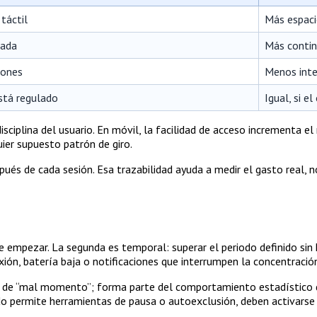
táctil
Más espaci
tada
Más conti
ciones
Menos inte
está regulado
Igual, si e
disciplina del usuario. En móvil, la facilidad de acceso incrementa el
ier supuesto patrón de giro.
spués de cada sesión. Esa trazabilidad ayuda a medir el gasto real, 
 de empezar. La segunda es temporal: superar el periodo definido si
xión, batería baja o notificaciones que interrumpen la concentració
or de “mal momento”; forma parte del comportamiento estadístico de
do permite herramientas de pausa o autoexclusión, deben activarse s