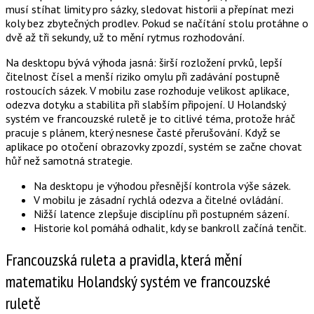
musí stíhat limity pro sázky, sledovat historii a přepínat mezi
koly bez zbytečných prodlev. Pokud se načítání stolu protáhne o
dvě až tři sekundy, už to mění rytmus rozhodování.
Na desktopu bývá výhoda jasná: širší rozložení prvků, lepší
čitelnost čísel a menší riziko omylu při zadávání postupně
rostoucích sázek. V mobilu zase rozhoduje velikost aplikace,
odezva dotyku a stabilita při slabším připojení. U Holandský
systém ve francouzské ruletě je to citlivé téma, protože hráč
pracuje s plánem, který nesnese časté přerušování. Když se
aplikace po otočení obrazovky zpozdí, systém se začne chovat
hůř než samotná strategie.
Na desktopu je výhodou přesnější kontrola výše sázek.
V mobilu je zásadní rychlá odezva a čitelné ovládání.
Nižší latence zlepšuje disciplínu při postupném sázení.
Historie kol pomáhá odhalit, kdy se bankroll začíná tenčit.
Francouzská ruleta a pravidla, která mění
matematiku Holandský systém ve francouzské
ruletě