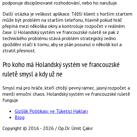
podporuje disciplinované rozhodování, nebo ho narušuje.
Další otázka je velikost aplikace. Těžší klient s horším startem
může být problém na starším telefonu, hlavně pokud hráč
přepíná mezi několika okny a kontroluje rozpočet v reálném
čase. U Holandský systém ve francouzské ruletě se pak z
technického problému stává problém strategický. Jedno
zpoždění stačí k tomu, aby se plán posunul o několik kol a
ztratil přesnost.
Pro koho má Holandský systém ve francouzské
ruletě smysl a kdy už ne
Smysl má pro hráče, kteří chtějí pevný rámec, jasný rozpočet a
menší emoční chaos. Holandský systém ve francouzské ruletě
funguje
Gizlilik Politikası ve Tüketici Hakları
Blog
Copyright ©
2016 - 2026 / Op.Dr. Ümit Çakır
Şans oyunlarında uzun vadeli başarı elde etmek, sadece şans