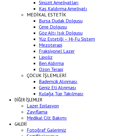
Sinüzit Ameliyatları
Kaş Kaldırma Ameliyatı
MEDİKAL ESTETİK
Bursa Dudak Dolgusu
Çene Dolgusu
Göz Altı Işık Dolgusu
Yüz Estetiği – Hi-Fu Sistem
Mezoterapi
Fraksiyonel Lazer
Lipoliz
Ben Aldırma
Ozon Terapi
ÇOCUK İŞLEMLERİ
Bademcik Alınması
Geniz Eti Alınması
Kulağa Tüp Takılması
DİĞER İŞLEMLER
Lazer Epilasyon
Zayıflama
Medikal Cilt Bakımı
GALERİ
Fotoğraf Galerimiz