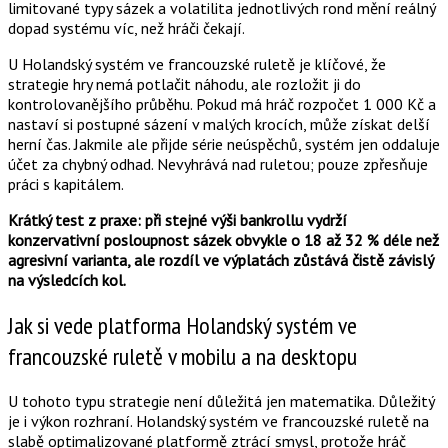
limitované typy sázek a volatilita jednotlivých rond mění reálný
dopad systému víc, než hráči čekají.
U Holandský systém ve francouzské ruletě je klíčové, že
strategie hry nemá potlačit náhodu, ale rozložit ji do
kontrolovanějšího průběhu. Pokud má hráč rozpočet 1 000 Kč a
nastaví si postupné sázení v malých krocích, může získat delší
herní čas. Jakmile ale přijde série neúspěchů, systém jen oddaluje
účet za chybný odhad. Nevyhrává nad ruletou; pouze zpřesňuje
práci s kapitálem.
Krátký test z praxe: při stejné výši bankrollu vydrží
konzervativní posloupnost sázek obvykle o 18 až 32 % déle než
agresivní varianta, ale rozdíl ve výplatách zůstává čistě závislý
na výsledcích kol.
Jak si vede platforma Holandský systém ve
francouzské ruletě v mobilu a na desktopu
U tohoto typu strategie není důležitá jen matematika. Důležitý
je i výkon rozhraní. Holandský systém ve francouzské ruletě na
slabě optimalizované platformě ztrácí smysl, protože hráč