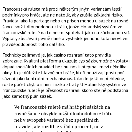
Francouzská ruleta má proti některým jiným variantám lepší
podmínky pro hráče, ale ne natolik, aby zrušila základní riziko.
Pravidla jako la partage nebo en prison mohou u sázek na rovné
šance snížit dlouhodobou ztrátu, jenže Holandský systém ve
francouzské ruletě na to nesmí spoléhat jako na záchrannou síť.
Výplaty zůstávají pevně dané a výsledek jednoho kola neovlivní
pravděpodobnost toho dalšího.
Technicky zajímavé je, jak casino rozhraní tato pravidla
zobrazuje. Kvalitní platforma ukazuje typ sázky, možné výplaty i
dopad speciálních pravidel bez nutnosti přepínat mezi několika
okny. To je důležité hlavně pro hráče, kteří používají postupné
sázení jako kontrolní mechanismus. Jakmile je UI nepřehledné,
roste počet chyb a s nimi i riziko ztráty. U Holandský systém ve
francouzské ruletě je přesnost rozhraní skoro stejně podstatná
jako samotný plán sázek.
Ve francouzské ruletě má hráč při sázkách na
rovné šance obvykle nižší dlouhodobou ztrátu
než v evropské variantě bez speciálních
pravidel, ale rozdíl je v řádu procent, ne v