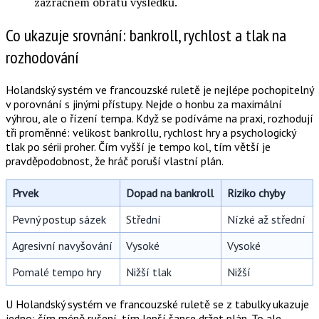
zázračném obratu výsledků.
Co ukazuje srovnání: bankroll, rychlost a tlak na
rozhodování
Holandský systém ve francouzské ruletě je nejlépe pochopitelný
v porovnání s jinými přístupy. Nejde o honbu za maximální
výhrou, ale o řízení tempa. Když se podíváme na praxi, rozhodují
tři proměnné: velikost bankrollu, rychlost hry a psychologický
tlak po sérii proher. Čím vyšší je tempo kol, tím větší je
pravděpodobnost, že hráč poruší vlastní plán.
Prvek
Dopad na bankroll
Riziko chyby
Pevný postup sázek
Střední
Nízké až střední
Agresivní navyšování
Vysoké
Vysoké
Pomalé tempo hry
Nižší tlak
Nižší
U Holandský systém ve francouzské ruletě se z tabulky ukazuje
jedno: čím méně rušení, tím lepší šance držet plán. To ale