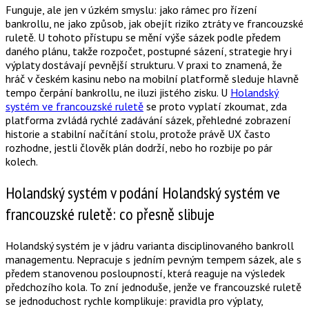
Funguje, ale jen v úzkém smyslu: jako rámec pro řízení
bankrollu, ne jako způsob, jak obejít riziko ztráty ve francouzské
ruletě. U tohoto přístupu se mění výše sázek podle předem
daného plánu, takže rozpočet, postupné sázení, strategie hry i
výplaty dostávají pevnější strukturu. V praxi to znamená, že
hráč v českém kasinu nebo na mobilní platformě sleduje hlavně
tempo čerpání bankrollu, ne iluzi jistého zisku. U
Holandský
systém ve francouzské ruletě
se proto vyplatí zkoumat, zda
platforma zvládá rychlé zadávání sázek, přehledné zobrazení
historie a stabilní načítání stolu, protože právě UX často
rozhodne, jestli člověk plán dodrží, nebo ho rozbije po pár
kolech.
Holandský systém v podání Holandský systém ve
francouzské ruletě: co přesně slibuje
Holandský systém je v jádru varianta disciplinovaného bankroll
managementu. Nepracuje s jedním pevným tempem sázek, ale s
předem stanovenou posloupností, která reaguje na výsledek
předchozího kola. To zní jednoduše, jenže ve francouzské ruletě
se jednoduchost rychle komplikuje: pravidla pro výplaty,