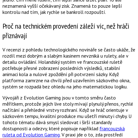
neznamená vyšší očekávaný zisk. Znamená to pouze lepší
kontrolu nad tím, jak rychle se bankroll rozpouští.
Proč na technickém provedení záleží víc, než hráči
přiznávají
V recenzi z pohledu technologického novináře se často ukáže, že
rozdíl mezi dobrým a slabým kasinem nevzniká u rulety, ale v
detailu ovládání. Holandský systém ve francouzské ruletě
potřebuje přesné zobrazení posledních výsledků, stabilní
animaci kola a nulové zpoždění při potvrzení sázky. Když
platforma zamrzne na chvíli před uzavřením sázkového okna,
systém se rozpadá bez ohledu na jeho matematickou logiku.
Vývojáři z Evolution Gaming jsou v tomto směru často
měřítkem, protože jejich live stoly mívají plynulý přenos, rychlé
načítání a přehledné vrstvy rozhraní. Když se hráč orientuje v
sázkovém tempu, kvalitní produkce mu ušetří minuty i chyby. U
tohoto tématu dává smysl sledovat i širší standardy
dostupnosti a odezvy, které popisuje například
francouzská
ruleta od Evolution Gaming
. V praxi jde o to, zda prostředí