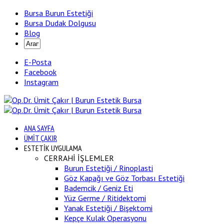
Bursa Burun Estetiği
Bursa Dudak Dolgusu
Blog
E-Posta
Facebook
Instagram
ANA SAYFA
ÜMİT ÇAKIR
ESTETİK UYGULAMA
CERRAHİ İŞLEMLER
Burun Estetiği / Rinoplasti
Göz Kapağı ve Göz Torbası Estetiği
Bademcik / Geniz Eti
Yüz Germe / Ritidektomi
Yanak Estetiği / Bişektomi
Kepçe Kulak Operasyonu