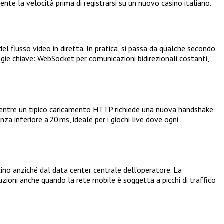
te la velocità prima di registrarsi su un nuovo casino italiano.
 del flusso video in diretta. In pratica, si passa da qualche secondo
ogie chiave: WebSocket per comunicazioni bidirezionali costanti,
 Mentre un tipico caricamento HTTP richiede una nuova handshake
 inferiore a 20 ms, ideale per i giochi live dove ogni
cino anziché dal data center centrale dell’operatore. La
zioni anche quando la rete mobile è soggetta a picchi di traffico