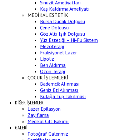
Sinüzit Ameliyatları
Kaş Kaldırma Ameliyatı
MEDİKAL ESTETİK
Bursa Dudak Dolgusu
Çene Dolgusu
Göz Altı Işık Dolgusu
Yüz Estetiği – Hi-Fu Sistem
Mezoterapi
Fraksiyonel Lazer
Lipoliz
Ben Aldırma
Ozon Terapi
ÇOCUK İŞLEMLERİ
Bademcik Alınması
Geniz Eti Alınması
Kulağa Tüp Takılması
DİĞER İŞLEMLER
Lazer Epilasyon
Zayıflama
Medikal Cilt Bakımı
GALERİ
Fotoğraf Galerimiz