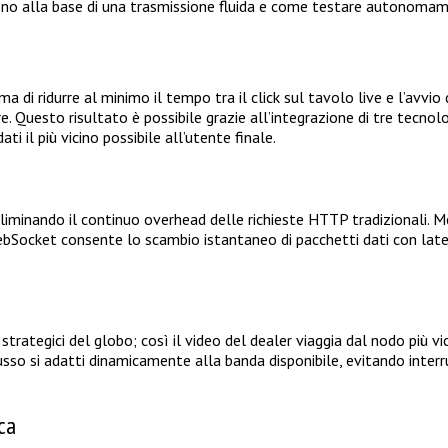
sono alla base di una trasmissione fluida e come testare autonomamen
ma di ridurre al minimo il tempo tra il click sul tavolo live e l’avvio
. Questo risultato è possibile grazie all’integrazione di tre tecnol
 il più vicino possibile all’utente finale.
liminando il continuo overhead delle richieste HTTP tradizionali.
ocket consente lo scambio istantaneo di pacchetti dati con latenza
rategici del globo; così il video del dealer viaggia dal nodo più vi
so si adatti dinamicamente alla banda disponibile, evitando interru
ica