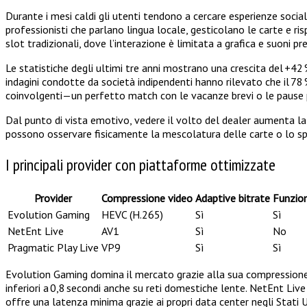
Durante i mesi caldi gli utenti tendono a cercare esperienze socia
professionisti che parlano lingua locale, gesticolano le carte e
slot tradizionali, dove l’interazione è limitata a grafica e suoni pre
Le statistiche degli ultimi tre anni mostrano una crescita del +42
indagini condotte da società indipendenti hanno rilevato che il 7
coinvolgenti—un perfetto match con le vacanze brevi o le pause 
Dal punto di vista emotivo, vedere il volto del dealer aumenta la pe
possono osservare fisicamente la mescolatura delle carte o lo spi
I principali provider con piattaforme ottimizzate
Provider
Compressione video
Adaptive bitrate
Funzion
Evolution Gaming
HEVC (H.265)
Sì
Sì
NetEnt Live
AV1
Sì
No
Pragmatic Play Live
VP9
Sì
Sì
Evolution Gaming domina il mercato grazie alla sua compressione 
inferiori a 0,8 secondi anche su reti domestiche lente. NetEnt Liv
offre una latenza minima grazie ai propri data center negli Stati U