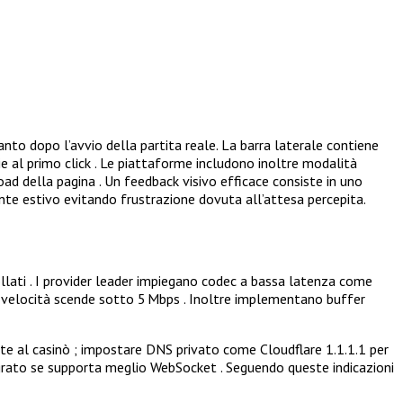
anto dopo l’avvio della partita reale. La barra laterale contiene
 al primo click . Le piattaforme includono inoltre modalità
d della pagina . Un feedback visivo efficace consiste in uno
ente estivo evitando frustrazione dovuta all’attesa percepita.
ollati . I provider leader impiegano codec a bassa latenza come
velocità scende sotto 5 Mbps . Inoltre implementano buffer
ate al casinò ; impostare DNS privato come Cloudflare 1.1.1.1 per
tegrato se supporta meglio WebSocket . Seguendo queste indicazioni