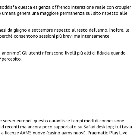
r soddisfa questa esigenza offrendo interazione reale con croupier
nte umana genera una maggiore permanenza sul sito rispetto alle
esi da giugno a settembre rispetto al resto dell’anno. Inoltre, le
te perché consentono sessioni più brevi ma intensamente
onimo”. Gli utenti riferiscono livelli più alti di fiducia quando
 percepito.
e server europei; questo garantisce tempi medi di connessione
droid recenti ma ancora poco supportato su Safari desktop; tuttavia
ati a licenze AAMS nuove (casino aams nuovi). Pragmatic Play Live