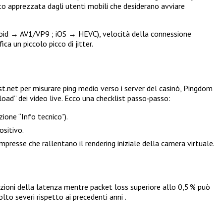
to apprezzata dagli utenti mobili che desiderano avviare
ndroid → AV1/VP9 ; iOS → HEVC), velocità della connessione
a un piccolo picco di jitter.
t.net per misurare ping medio verso i server del casinò, Pingdom
load” dei video live. Ecco una checklist passo‑passo:
zione “Info tecnico”).
ositivo.
presse che rallentano il rendering iniziale della camera virtuale.
azioni della latenza mentre packet loss superiore allo 0,5 % può
to severi rispetto ai precedenti anni .