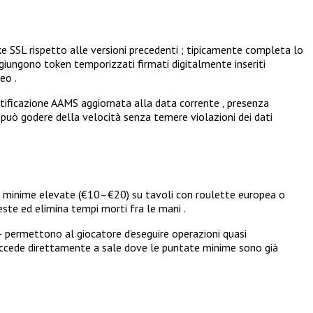
ke SSL rispetto alle versioni precedenti ; tipicamente completa lo
ggiungono token temporizzati firmati digitalmente inseriti
eo .
ertificazione AAMS aggiornata alla data corrente , presenza
 può godere della velocità senza temere violazioni dei dati
ate minime elevate (€10–€20) su tavoli con roulette europea o
este ed elimina tempi morti fra le mani .
— permettono al giocatore d’eseguire operazioni quasi
 accede direttamente a sale dove le puntate minime sono già