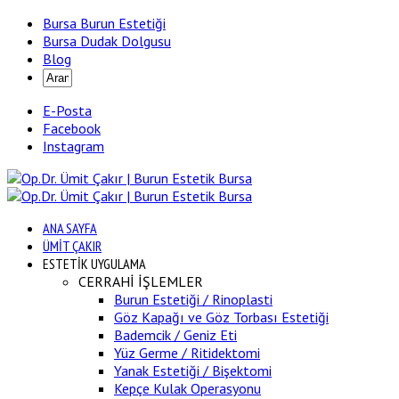
Bursa Burun Estetiği
Bursa Dudak Dolgusu
Blog
E-Posta
Facebook
Instagram
ANA SAYFA
ÜMİT ÇAKIR
ESTETİK UYGULAMA
CERRAHİ İŞLEMLER
Burun Estetiği / Rinoplasti
Göz Kapağı ve Göz Torbası Estetiği
Bademcik / Geniz Eti
Yüz Germe / Ritidektomi
Yanak Estetiği / Bişektomi
Kepçe Kulak Operasyonu