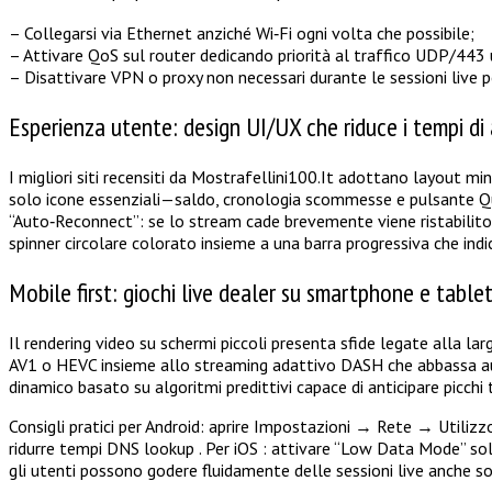
– Collegarsi via Ethernet anziché Wi‑Fi ogni volta che possibile;
– Attivare QoS sul router dedicando priorità al traffico UDP/443
– Disattivare VPN o proxy non necessari durante le sessioni live 
Esperienza utente: design UI/UX che riduce i tempi di
I migliori siti recensiti da Mostrafellini100.It adottano layout m
solo icone essenziali—saldo, cronologia scommesse e pulsante Qui
“Auto‑Reconnect”: se lo stream cade brevemente viene ristabilito 
spinner circolare colorato insieme a una barra progressiva che ind
Mobile first: giochi live dealer su smartphone e tablet
Il rendering video su schermi piccoli presenta sfide legate alla l
AV1 o HEVC insieme allo streaming adattivo DASH che abbassa a
dinamico basato su algoritmi predittivi capace di anticipare picch
Consigli pratici per Android: aprire Impostazioni → Rete → Utiliz
ridurre tempi DNS lookup . Per iOS : attivare “Low Data Mode” sol
gli utenti possono godere fluidamente delle sessioni live anche so