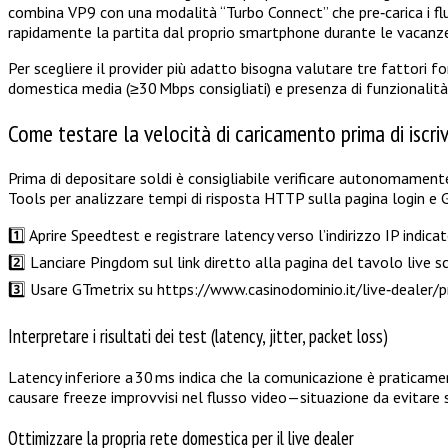
combina VP9 con una modalità “Turbo Connect” che pre‑carica i fl
rapidamente la partita dal proprio smartphone durante le vacanz
Per scegliere il provider più adatto bisogna valutare tre fattori
domestica media (≥30 Mbps consigliati) e presenza di funzionalità 
Come testare la velocità di caricamento prima di iscriv
Prima di depositare soldi è consigliabile verificare autonomament
Tools per analizzare tempi di risposta HTTP sulla pagina login e GT
1️⃣ Aprire Speedtest e registrare latency verso l’indirizzo IP indic
2️⃣ Lanciare Pingdom sul link diretto alla pagina del tavolo live 
3️⃣ Usare GTmetrix su https://www.casinodominio.it/live‑dealer/pre
Interpretare i risultati dei test (latency, jitter, packet loss)
Latency inferiore a 30 ms indica che la comunicazione è praticamen
causare freeze improvvisi nel flusso video—situazione da evitare 
Ottimizzare la propria rete domestica per il live dealer