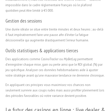
impossible dans le cadre réglementaire français où le plafond
quotidien peut être limité à €5 000.
Gestion des sessions
Une durée idéale se situe entre trente minutes et deux heures ; au-delà
il faut impérativement faire une pause afin d’éviter la fatigue
décisionnelle qui augmente drastiquement l’erreur humaine.
Outils statistiques & applications tierces
Des applications comme
CasinoTracker
ou
MyBetLog
permettent
d’enregistrer chaque mise, gain ou perte ainsi que le ROI global (%) par
jeu spécifique. Analyser ces données hebdomadaires aide à ajuster
votre stratégie avant qu’une mauvaise tendance ne devienne chronique.
En appliquant ces principes vous maximisez vos chances non
seulement survivre aux coups rudes mais aussi profiter pleinement lors
des périodes favorables où votre variance devient positive.
Le futur des casinos en ligne : live dealer &