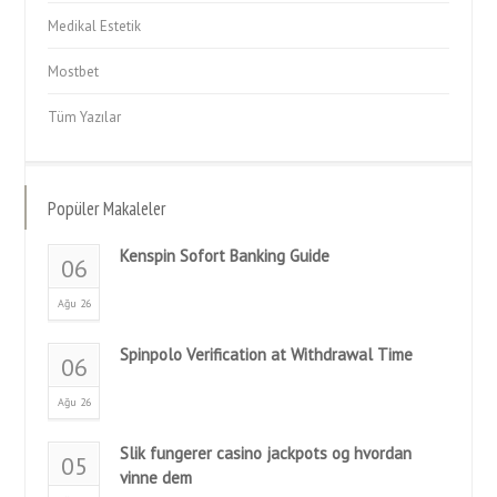
Medikal Estetik
Mostbet
Tüm Yazılar
Popüler Makaleler
Kenspin Sofort Banking Guide
06
Ağu 26
Spinpolo Verification at Withdrawal Time
06
Ağu 26
Slik fungerer casino jackpots og hvordan
05
vinne dem