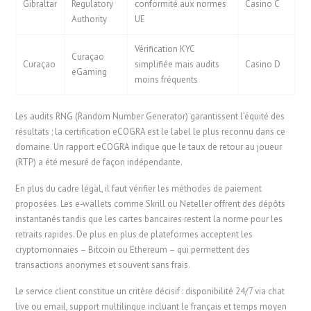
Gibraltar
Regulatory
conformité aux normes
Casino C
Authority
UE
Vérification KYC
Curaçao
Curaçao
simplifiée mais audits
Casino D
eGaming
moins fréquents
Les audits RNG (Random Number Generator) garantissent l’équité des
résultats ; la certification eCOGRA est le label le plus reconnu dans ce
domaine. Un rapport eCOGRA indique que le taux de retour au joueur
(RTP) a été mesuré de façon indépendante.
En plus du cadre légal, il faut vérifier les méthodes de paiement
proposées. Les e‑wallets comme Skrill ou Neteller offrent des dépôts
instantanés tandis que les cartes bancaires restent la norme pour les
retraits rapides. De plus en plus de plateformes acceptent les
cryptomonnaies – Bitcoin ou Ethereum – qui permettent des
transactions anonymes et souvent sans frais.
Le service client constitue un critère décisif : disponibilité 24/7 via chat
live ou email, support multilingue incluant le français et temps moyen