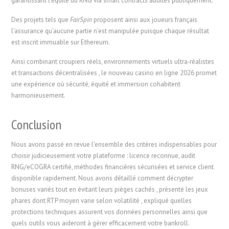
garantissant l’équité du RNG via smart contracts audités publiquement.
Des projets tels que
FairSpin
proposent ainsi aux joueurs français
l’assurance qu’aucune partie n’est manipulée puisque chaque résultat
est inscrit immuable sur Ethereum.
Ainsi combinant croupiers réels, environnements virtuels ultra‑réalistes
et transactions décentralisées , le nouveau casino en ligne 2026 promet
une expérience où sécurité, équité et immersion cohabitent
harmonieusement.
Conclusion
Nous avons passé en revue l’ensemble des critères indispensables pour
choisir judicieusement votre plateforme : licence reconnue, audit
RNG/eCOGRA certifié, méthodes financières sécurisées et service client
disponible rapidement. Nous avons détaillé comment décrypter
bonuses variés tout en évitant leurs pièges cachés , présenté les jeux
phares dont RTP moyen varie selon volatilité , expliqué quelles
protections techniques assurent vos données personnelles ainsi que
quels outils vous aideront à gérer efficacement votre bankroll.