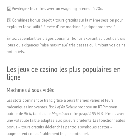
2️⃣ Privilégiez les offres avec un wagering inférieur à 20x.
3️⃣ Combinez bonus dépôt + tours gratuits sur la même session pour
exploiter la volatilité élevée d’une machine à jackpot progressif.
Évitez cependant les pièges courants : bonus expirant au bout de trois
jours ou exigences “mise maximale” très basses qui limitent vos gains
potentiels.
Les jeux de casino les plus populaires en
ligne
Machines à sous vidéo
Les slots dominent le trafic grâce à leurs thèmes variés et leurs
mécaniques innovantes.
Book of Ra Deluxe
propose un RTP moyen
autour de 96 %, tandis que
Mega Joker
offre jusqu’à 99 % RTP mais avec
une volatilité faible adaptée aux joueurs prudents. Les fonctionnalités
bonus – tours gratuits déclenchés par trois symboles scatter –
augmentent considérablement le gain potentiel.