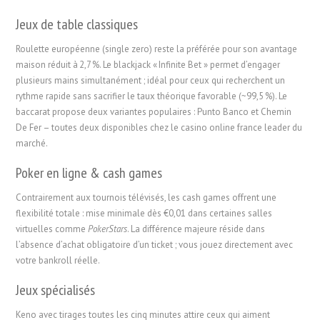
Jeux de table classiques
Roulette européenne (single zero) reste la préférée pour son avantage
maison réduit à 2,7 %. Le blackjack « Infinite Bet » permet d’engager
plusieurs mains simultanément ; idéal pour ceux qui recherchent un
rythme rapide sans sacrifier le taux théorique favorable (~99,5 %). Le
baccarat propose deux variantes populaires : Punto Banco et Chemin
De Fer – toutes deux disponibles chez le casino online france leader du
marché.
Poker en ligne & cash games
Contrairement aux tournois télévisés, les cash games offrent une
flexibilité totale : mise minimale dès €0,01 dans certaines salles
virtuelles comme
PokerStars
. La différence majeure réside dans
l’absence d’achat obligatoire d’un ticket ; vous jouez directement avec
votre bankroll réelle.
Jeux spécialisés
Keno avec tirages toutes les cinq minutes attire ceux qui aiment