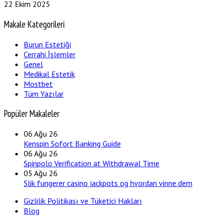
22 Ekim 2025
Makale Kategorileri
Burun Estetiği
Cerrahi İşlemler
Genel
Medikal Estetik
Mostbet
Tüm Yazılar
Popüler Makaleler
06
Ağu 26
Kenspin Sofort Banking Guide
06
Ağu 26
Spinpolo Verification at Withdrawal Time
05
Ağu 26
Slik fungerer casino jackpots og hvordan vinne dem
Gizlilik Politikası ve Tüketici Hakları
Blog