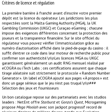
Critères de licence et régulation
La première barrière à franchir avant d’inscrire votre premier
dépôt est la licence du opérateur. Les juridictions les plus
respectées sont la Malta Gaming Authority (MGA), la UK
Gambling Commission (UKGC) et Curaçao eGaming ; chacune
impose des exigences différentes concernant la protection des
joueurs et la transparence financière. Sur le site officiel du
régulateur vous pouvez vérifier l’immatriculation grâce au
numéro d’autorisation affiché dans le pied‑de‑page du casino : il
suffit d’entrer ce code dans leur moteur de recherche public pour
confirmer son authenticité.\n\nLes licences MGA ou UKGC
garantissent généralement un audit RNG mensuel réalisé par
eCOGRA ou iTech Labs ; ces certifications assurent que chaque
tirage aléatoire suit strictement le protocole « Random Number
Generator ». Un label eCOGRA ajouté aux pages « À propos » est
donc un gage sérieux que le jeu n’est pas truqué.\n\n###
Sélection des jeux et fournisseurs
Un bon catalogue repose sur des partenariats avec les studios
leaders : NetEnt offre
Starburst
et
Gonzo’s Quest
, Microgaming
propose
Mega Moolah
avec son jackpot progressif record de
plusieurs dizaines de millions d’euros, tandis que Evolution