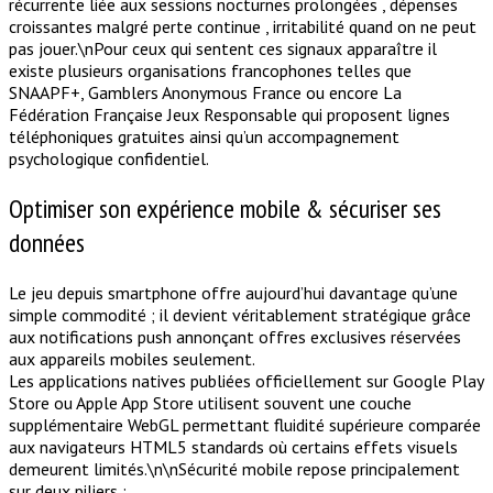
récurrente liée aux sessions nocturnes prolongées , dépenses
croissantes malgré perte continue , irritabilité quand on ne peut
pas jouer.\nPour ceux qui sentent ces signaux apparaître il
existe plusieurs organisations francophones telles que
SNAAPF+, Gamblers Anonymous France ou encore La
Fédération Française Jeux Responsable qui proposent lignes
téléphoniques gratuites ainsi qu’un accompagnement
psychologique confidentiel.
Optimiser son expérience mobile & sécuriser ses
données
Le jeu depuis smartphone offre aujourd’hui davantage qu’une
simple commodité ; il devient véritablement stratégique grâce
aux notifications push annonçant offres exclusives réservées
aux appareils mobiles seulement.
Les applications natives publiées officiellement sur Google Play
Store ou Apple App Store utilisent souvent une couche
supplémentaire WebGL permettant fluidité supérieure comparée
aux navigateurs HTML5 standards où certains effets visuels
demeurent limités.\n\nSécurité mobile repose principalement
sur deux piliers :