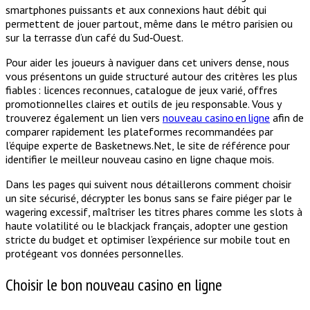
smartphones puissants et aux connexions haut débit qui
permettent de jouer partout, même dans le métro parisien ou
sur la terrasse d’un café du Sud‑Ouest.
Pour aider les joueurs à naviguer dans cet univers dense, nous
vous présentons un guide structuré autour des critères les plus
fiables : licences reconnues, catalogue de jeux varié, offres
promotionnelles claires et outils de jeu responsable. Vous y
trouverez également un lien vers
nouveau casino en ligne
afin de
comparer rapidement les plateformes recommandées par
l’équipe experte de Basketnews.Net, le site de référence pour
identifier le meilleur nouveau casino en ligne chaque mois.
Dans les pages qui suivent nous détaillerons comment choisir
un site sécurisé, décrypter les bonus sans se faire piéger par le
wagering excessif, maîtriser les titres phares comme les slots à
haute volatilité ou le blackjack français, adopter une gestion
stricte du budget et optimiser l’expérience sur mobile tout en
protégeant vos données personnelles.
Choisir le bon nouveau casino en ligne