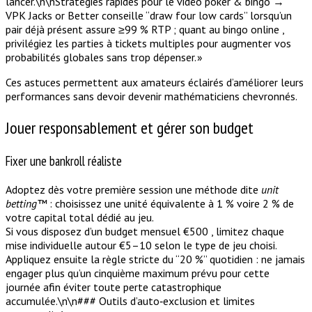
lancer.\n\nStratégies rapides pour le vidéo poker & bingo →
VPK Jacks or Better conseille “draw four low cards” lorsqu’un
pair déjà présent assure ≥99 % RTP ; quant au bingo online ,
privilégiez les parties à tickets multiples pour augmenter vos
probabilités globales sans trop dépenser. »
Ces astuces permettent aux amateurs éclairés d’améliorer leurs
performances sans devoir devenir mathématiciens chevronnés.
Jouer responsablement et gérer son budget
Fixer une bankroll réaliste
Adoptez dès votre première session une méthode dite
unit
betting™
: choisissez une unité équivalente à 1 % voire 2 % de
votre capital total dédié au jeu.
Si vous disposez d’un budget mensuel €500 , limitez chaque
mise individuelle autour €5–10 selon le type de jeu choisi.
Appliquez ensuite la règle stricte du “20 %” quotidien : ne jamais
engager plus qu’un cinquième maximum prévu pour cette
journée afin éviter toute perte catastrophique
accumulée.\n\n### Outils d’auto‑exclusion et limites