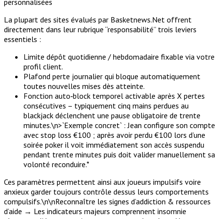
personnalisées
La plupart des sites évalués par Basketnews.Net offrent
directement dans leur rubrique “responsabilité” trois leviers
essentiels :
Limite dépôt quotidienne / hebdomadaire fixable via votre
profil client.
Plafond perte journalier qui bloque automatiquement
toutes nouvelles mises dès atteinte.
Fonction auto‑block temporel activable après X pertes
consécutives – typiquement cinq mains perdues au
blackjack déclenchent une pause obligatoire de trente
minutes.\n>`Exemple concret` : Jean configure son compte
avec stop loss €100 ; après avoir perdu €100 lors d’une
soirée poker il voit immédiatement son accès suspendu
pendant trente minutes puis doit valider manuellement sa
volonté reconduire.*
Ces paramètres permettent ainsi aux joueurs impulsifs voire
anxieux garder toujours contrôle dessus leurs comportements
compulsifs.\n\nReconnaître les signes d’addiction & ressources
d’aide → Les indicateurs majeurs comprennent insomnie