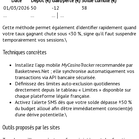
Date
Dépôt (€)
Gain/perte (€)
Solde cumulé (€)
01/03/2026
50
-12
38
…
…
… │ …
Cette méthode permet également d’identifier rapidement quand
votre taux gagnant chute sous <30 %, signe qu’il faut suspendre
temporairement vos sessions.\
Techniques concrètes
Installez l’app mobile
MyCasinoTracker
recommandée par
Basketnews.Net ; elle synchronise automatiquement vos
transactions via API bancaire sécurisée.
Définissez des limites auto‑exclusion quotidiennes
directement depuis le tableau « Limites » disponible sur
chaque plateforme légale française.
Activez l’alerte SMS dès que votre solde dépasse ±50 %
du budget alloué afin d’être immédiatement conscient(e)
d’une dérive potentielle.\
Outils proposés par les sites