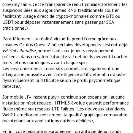
provably fair ». Cette transparence réduit considérablement les
suspicions liées aux algorithmes RNG traditionnels tout en
facilitant l’usage direct de crypto‑monnaies comme BTC ou
USDT pour déposer instantanément sans passer par SCA
traditionnel.\
Parallèlement , la réalité virtuelle prend forme grâce aux
casques Oculus Quest 2 où certains développeurs testent déjà
VR Slots Paradise
, permettant aux joueurs physiquement
présents dans un salon futuriste virtuel où ils peuvent toucher
leurs jetons numériques avant chaque spin.
Ces environnements immersifs promettent également une
intégration poussée avec l’intelligence artificielle afin d’ajuster
dynamiquement la difficulté selon le profil psychométrique
détecté.\
Sur mobile , l’« instant play » continue son expansion : aucune
installation n’est requise ; HTML5 évolué garantit performance
fluide même sur réseaux LTE faibles . Les nouveaux standards
WebGL améliorent nettement la qualité graphique comparable
maintenant aux applications natives dédiées.\
Enfin , côté législation européenne , on anticipe deux grands