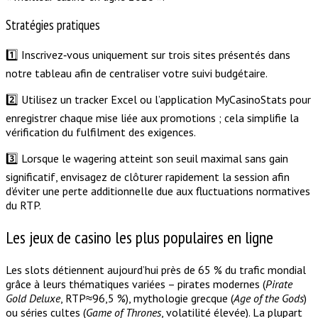
Stratégies pratiques
1️⃣ Inscrivez‑vous uniquement sur trois sites présentés dans
notre tableau afin de centraliser votre suivi budgétaire.
2️⃣ Utilisez un tracker Excel ou l’application MyCasinoStats pour
enregistrer chaque mise liée aux promotions ; cela simplifie la
vérification du fulfilment des exigences.
3️⃣ Lorsque le wagering atteint son seuil maximal sans gain
significatif, envisagez de clôturer rapidement la session afin
d’éviter une perte additionnelle due aux fluctuations normatives
du RTP.
Les jeux de casino les plus populaires en ligne
Les slots détiennent aujourd’hui près de 65 % du trafic mondial
grâce à leurs thématiques variées – pirates modernes (
Pirate
Gold Deluxe
, RTP≈96,5 %), mythologie grecque (
Age of the Gods
)
ou séries cultes (
Game of Thrones
, volatilité élevée). La plupart