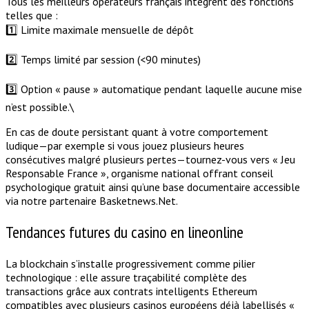
Tous les meilleurs opérateurs français intègrent des fonctions
telles que :
1️⃣ Limite maximale mensuelle de dépôt
2️⃣ Temps limité par session (<90 minutes)
3️⃣ Option « pause » automatique pendant laquelle aucune mise
n’est possible.\
En cas de doute persistant quant à votre comportement
ludique—par exemple si vous jouez plusieurs heures
consécutives malgré plusieurs pertes—tournez-vous vers « Jeu
Responsable France », organisme national offrant conseil
psychologique gratuit ainsi qu’une base documentaire accessible
via notre partenaire Basketnews.Net.
Tendances futures du casino en line​online​
La blockchain s’installe progressivement comme pilier
technologique : elle assure traçabilité complète des
transactions grâce aux contrats intelligents Ethereum
compatibles avec plusieurs casinos européens déjà labellisés «