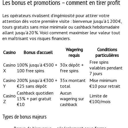
Les bonus et promotions – comment en tirer profit
Les opérateurs rivalisent d’ingéniosité pour attirer votre
attention dès votre première visite : bienvenue jusqu’à 1 200 €,
tours gratuits sans mise minimale ou cashback hebdomadaire
allant jusqu’à 20 %. Voici comment maximiser leur valeur tout
en maîtrisant vos risques financiers.
Wagering
Conditions
Casino
Bonus d’accueil
requis
particulières
Free spins
Casino
100% jusqu’à €500 +
30x dépôt +
valables pendant
X
100 free spins
free spins
7 jours
Casino
200% jusqu’à €300 +
35x montant
Mise minimum
Y
€25 sans dépôt
total
€10 pour retrait
Cashback quotidien
Aucun
Casino
Limite de
15% + pari gratuit
wagering sur
Z
€100/mois
€10
cashback
Types de bonus majeurs