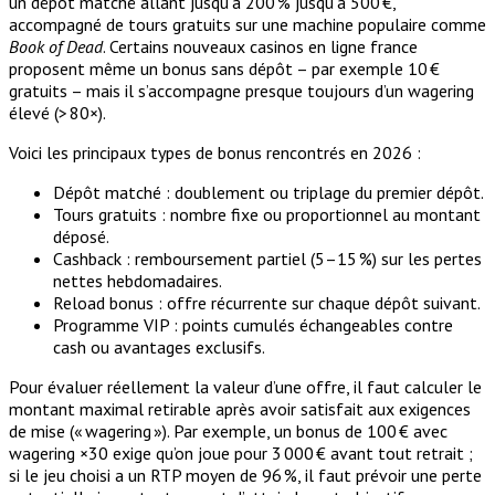
un dépôt matché allant jusqu’à 200 % jusqu’à 500 €,
accompagné de tours gratuits sur une machine populaire comme
Book of Dead
. Certains nouveaux casinos en ligne france
proposent même un bonus sans dépôt – par exemple 10 €
gratuits – mais il s’accompagne presque toujours d’un wagering
élevé (> 80×).
Voici les principaux types de bonus rencontrés en 2026 :
Dépôt matché : doublement ou triplage du premier dépôt.
Tours gratuits : nombre fixe ou proportionnel au montant
déposé.
Cashback : remboursement partiel (5–15 %) sur les pertes
nettes hebdomadaires.
Reload bonus : offre récurrente sur chaque dépôt suivant.
Programme VIP : points cumulés échangeables contre
cash ou avantages exclusifs.
Pour évaluer réellement la valeur d’une offre, il faut calculer le
montant maximal retirable après avoir satisfait aux exigences
de mise (« wagering »). Par exemple, un bonus de 100 € avec
wagering ×30 exige qu’on joue pour 3 000 € avant tout retrait ;
si le jeu choisi a un RTP moyen de 96 %, il faut prévoir une perte