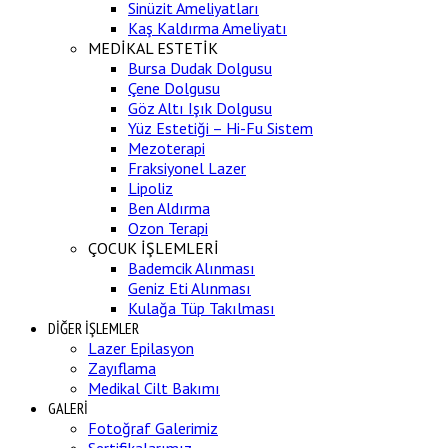
Sinüzit Ameliyatları
Kaş Kaldırma Ameliyatı
MEDİKAL ESTETİK
Bursa Dudak Dolgusu
Çene Dolgusu
Göz Altı Işık Dolgusu
Yüz Estetiği – Hi-Fu Sistem
Mezoterapi
Fraksiyonel Lazer
Lipoliz
Ben Aldırma
Ozon Terapi
ÇOCUK İŞLEMLERİ
Bademcik Alınması
Geniz Eti Alınması
Kulağa Tüp Takılması
DİĞER İŞLEMLER
Lazer Epilasyon
Zayıflama
Medikal Cilt Bakımı
GALERİ
Fotoğraf Galerimiz