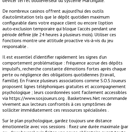
d’éviter l’effet bouleverseur du système Martingale.
De nombreux casinos offrent aujourd’hui des outils
d’autolimitation tels que le dépôt quotidien maximum
configurable dans votre espace client ou encore l’option
auto‑exclusion temporaire qui bloque l’accès pendant une
période définie (de 24 heures à plusieurs mois). Utiliser ces
fonctions montre une attitude proactive vis‑à‑vis du jeu
responsable .
Il est essentiel d’identifier rapidement les signes d’un
comportement problématique : fréquence accrue des dépôts
impulsifs, recherche constante d’émotions fortes après chaque
perte ou négligence des obligations quotidiennes (travail,
famille). En France plusieurs associations comme S.O.S Joueurs
proposent lignes téléphoniques gratuites et accompagnement
psychologique ; leurs coordonnées sont facilement accessibles
via https://www.sosjoueurs.org . Basketnews.Net recommande
vivement aux lecteurs confrontés à ces symptômes de
solliciter immédiatement ces ressources spécialisées .
Sur le plan psychologique, gardez toujours une distance
émotionnelle avec vos sessions : fixez une durée maximale (par