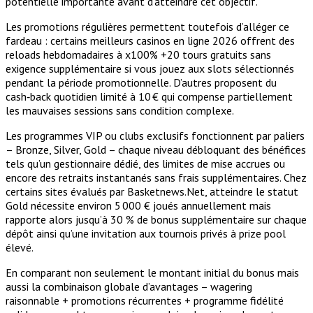
potentielle importante avant d’atteindre cet objectif.
Les promotions régulières permettent toutefois d’alléger ce
fardeau : certains meilleurs casinos en ligne 2026 offrent des
reloads hebdomadaires à x100% +20 tours gratuits sans
exigence supplémentaire si vous jouez aux slots sélectionnés
pendant la période promotionnelle. D’autres proposent du
cash‑back quotidien limité à 10 € qui compense partiellement
les mauvaises sessions sans condition complexe.
Les programmes VIP ou clubs exclusifs fonctionnent par paliers
– Bronze, Silver, Gold – chaque niveau débloquant des bénéfices
tels qu’un gestionnaire dédié, des limites de mise accrues ou
encore des retraits instantanés sans frais supplémentaires. Chez
certains sites évalués par Basketnews.Net, atteindre le statut
Gold nécessite environ 5 000 € joués annuellement mais
rapporte alors jusqu’à 30 % de bonus supplémentaire sur chaque
dépôt ainsi qu’une invitation aux tournois privés à prize pool
élevé.
En comparant non seulement le montant initial du bonus mais
aussi la combinaison globale d’avantages – wagering
raisonnable + promotions récurrentes + programme fidélité