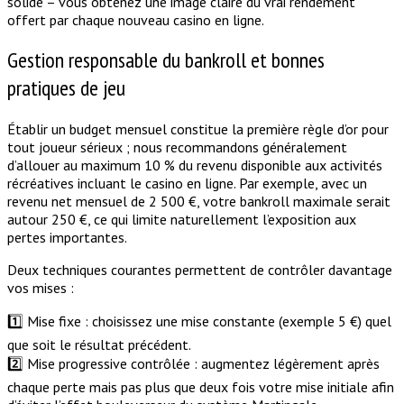
solide – vous obtenez une image claire du vrai rendement
offert par chaque nouveau casino en ligne.
Gestion responsable du bankroll et bonnes
pratiques de jeu
Établir un budget mensuel constitue la première règle d’or pour
tout joueur sérieux ; nous recommandons généralement
d’allouer au maximum 10 % du revenu disponible aux activités
récréatives incluant le casino en ligne. Par exemple, avec un
revenu net mensuel de 2 500 €, votre bankroll maximale serait
autour 250 €, ce qui limite naturellement l’exposition aux
pertes importantes.
Deux techniques courantes permettent de contrôler davantage
vos mises :
1️⃣ Mise fixe : choisissez une mise constante (exemple 5 €) quel
que soit le résultat précédent.
2️⃣ Mise progressive contrôlée : augmentez légèrement après
chaque perte mais pas plus que deux fois votre mise initiale afin