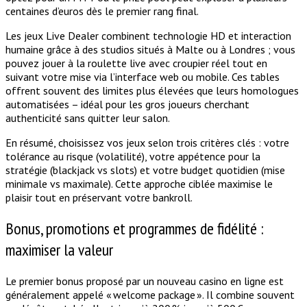
centaines d’euros dès le premier rang final.
Les jeux Live Dealer combinent technologie HD et interaction
humaine grâce à des studios situés à Malte ou à Londres ; vous
pouvez jouer à la roulette live avec croupier réel tout en
suivant votre mise via l’interface web ou mobile. Ces tables
offrent souvent des limites plus élevées que leurs homologues
automatisées – idéal pour les gros joueurs cherchant
authenticité sans quitter leur salon.
En résumé, choisissez vos jeux selon trois critères clés : votre
tolérance au risque (volatilité), votre appétence pour la
stratégie (blackjack vs slots) et votre budget quotidien (mise
minimale vs maximale). Cette approche ciblée maximise le
plaisir tout en préservant votre bankroll.
Bonus, promotions et programmes de fidélité :
maximiser la valeur
Le premier bonus proposé par un nouveau casino en ligne est
généralement appelé « welcome package ». Il combine souvent