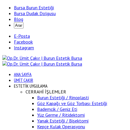
Bursa Burun Estetiği
Bursa Dudak Dolgusu
Blog
E-Posta
Facebook
Instagram
ANA SAYFA
ÜMİT ÇAKIR
ESTETİK UYGULAMA
CERRAHİ İŞLEMLER
Burun Estetiği / Rinoplasti
Göz Kapağı ve Göz Torbası Estetiği
Bademcik / Geniz Eti
Yüz Germe / Ritidektomi
Yanak Estetiği / Bişektomi
Kepçe Kulak Operasyonu