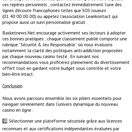
ces repères personnels , contactez immédiatement l’une des
lignes d’écoute francophones telles que SOS Joueurs
(01 40 00 00 00) ou appelez l’association Leankontact qui
propose aussi un suivi personnalisé gratuit .
Basketnews.Net encourage activement ses lecteurs à adopter
ces bonnes pratiques ; chaque classement publié comporte une
rubrique “Sécurité & Jeu Responsable” où nous évaluons
notamment la clarté des politiques anti‑addiction proposées
par chaque nouveau casino testé . En suivant nos
recommandations vous profiterez pleinement du divertissement
offert tout en gardant votre budget sous contrôle et votre
bien‑être intact .
Conclusion
Nous avons parcouru ensemble les six piliers essentiels pour
naviguer sereinement dans l’univers dynamique du nouveau
casino en ligne :
1️⃣ Sélectionner une plateforme sécurisée grâce aux licences
reconnues et aux certifications indépendantes évaluées par