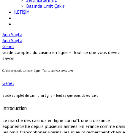
Sertifikalarımız
Basında Ümit Çakır
İLETİŞİM
.
.
Ana Sayfa
Ana Sayfa
Genel
Guide complet du casino en ligne – Tout ce que vous devez
savoir
Guide complet du casino en ligne – Tout ce que vous devez savoir
Genel
Guide complet du casino en ligne – Tout ce que vous devez savoir
Introduction
Le marché des casinos en ligne connaît une croissance
exponentielle depuis plusieurs années. En France comme dans
les pays francophones voisins, les joueurs recherchent chaque