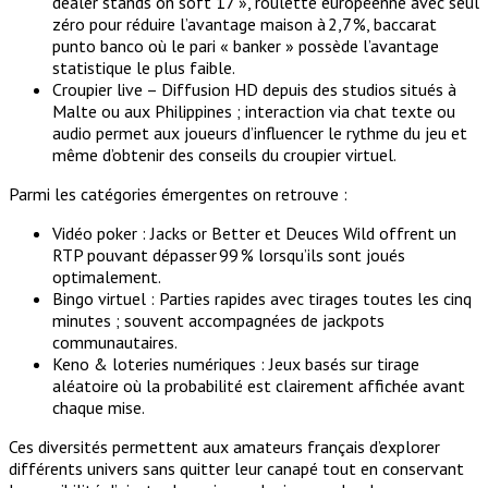
dealer stands on soft 17 », roulette européenne avec seul
zéro pour réduire l’avantage maison à 2,7 %, baccarat
punto banco où le pari « banker » possède l’avantage
statistique le plus faible.
Croupier live – Diffusion HD depuis des studios situés à
Malte ou aux Philippines ; interaction via chat texte ou
audio permet aux joueurs d’influencer le rythme du jeu et
même d’obtenir des conseils du croupier virtuel.
Parmi les catégories émergentes on retrouve :
Vidéo poker : Jacks or Better et Deuces Wild offrent un
RTP pouvant dépasser 99 % lorsqu’ils sont joués
optimalement.
Bingo virtuel : Parties rapides avec tirages toutes les cinq
minutes ; souvent accompagnées de jackpots
communautaires.
Keno & loteries numériques : Jeux basés sur tirage
aléatoire où la probabilité est clairement affichée avant
chaque mise.
Ces diversités permettent aux amateurs français d’explorer
différents univers sans quitter leur canapé tout en conservant