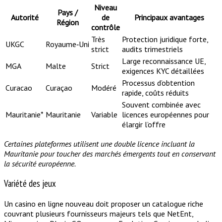
Niveau
Pays /
Autorité
de
Principaux avantages
Région
contrôle
Très
Protection juridique forte,
UKGC
Royaume‑Uni
strict
audits trimestriels
Large reconnaissance UE,
MGA
Malte
Strict
exigences KYC détaillées
Processus d’obtention
Curacao
Curaçao
Modéré
rapide, coûts réduits
Souvent combinée avec
Mauritanie*
Mauritanie
Variable
licences européennes pour
élargir l’offre
Certaines plateformes utilisent une double licence incluant la
Mauritanie pour toucher des marchés émergents tout en conservant
la sécurité européenne.
Variété des jeux
Un casino en ligne nouveau doit proposer un catalogue riche
couvrant plusieurs fournisseurs majeurs tels que NetEnt,