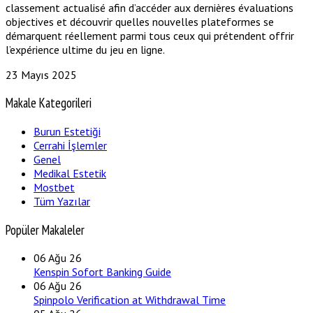
classement actualisé afin d’accéder aux dernières évaluations
objectives et découvrir quelles nouvelles plateformes se
démarquent réellement parmi tous ceux qui prétendent offrir
l’expérience ultime du jeu en ligne.
23 Mayıs 2025
Makale Kategorileri
Burun Estetiği
Cerrahi İşlemler
Genel
Medikal Estetik
Mostbet
Tüm Yazılar
Popüler Makaleler
06
Ağu 26
Kenspin Sofort Banking Guide
06
Ağu 26
Spinpolo Verification at Withdrawal Time