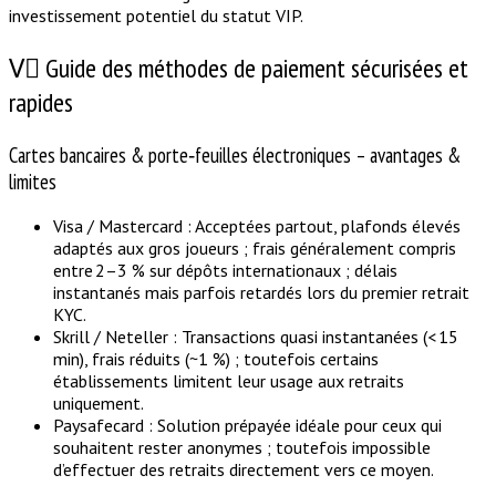
investissement potentiel du statut VIP.
V️⃣ Guide des méthodes de paiement sécurisées et
rapides
Cartes bancaires & porte‑feuilles électroniques – avantages &
limites
Visa / Mastercard : Acceptées partout, plafonds élevés
adaptés aux gros joueurs ; frais généralement compris
entre 2–3 % sur dépôts internationaux ; délais
instantanés mais parfois retardés lors du premier retrait
KYC.
Skrill / Neteller : Transactions quasi instantanées (< 15
min), frais réduits (~1 %) ; toutefois certains
établissements limitent leur usage aux retraits
uniquement.
Paysafecard : Solution prépayée idéale pour ceux qui
souhaitent rester anonymes ; toutefois impossible
d’effectuer des retraits directement vers ce moyen.