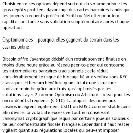
Choisir entre ces options dépend surtout du volume prévu : les
gros dépôts profitent davantage des cartes bancaires tandis que
les joueurs fréquents préfèrent Skrill ou Neteller pour leur
rapidité constante sans validation supplémentaire après chaque
opération.
Cryptomonnaies – pourquoi elles gagnent du terrain dans les
casinos online
Bitcoin offre l’avantage décisif d’un retrait souvent finalisé en
moins d’une heure grâce au réseau peer‑to‑peer qui contourne
les intermédiaires bancaires traditionnels ; cela réduit
considérablement le risque de blocage lié aux vérifications KYC
classiques. Ethereum bénéficie quant à lui d’une structure
tarifaire moindre grâce aux frais “gas” optimisés par les
solutions Layer‑2 comme Optimism ou Arbitrum – idéal pour les
micro‑dépôts fréquents (< €10). La plupart des nouveaux
casinos intègrent également USDT ou BUSD comme stablecoins
afin d’éviter la volatilité excessive tout en conservant
l’anonymat cryptographique requis par certains joueurs soucieux
de leur confidentialité fiscale française. Cependant il faut rester
vigilant quant aux régulations locales qui peuvent imposer