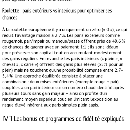
Roulette : paris extérieurs vs intérieurs pour optimiser ses
chances
À la roulette européenne il y a uniquement un zéro (« 0 »), ce qui
réduit l’avantage maison à 2,7 %. Les paris extérieurs comme
rouge/noir, pair/impair ou manque/passe offrent près de 48,6 %
de chances de gagner avec un paiement 1:1 ; ils sont idéaux
pour préserver son capital tout en accumulant modestement
des gains réguliers. En revanche les paris intérieurs (« plein », «
cheval », « carré ») offrent des gains plus élevés (35:1 pour un
plein) mais ne touchent qu’une probabilité comprise entre 2,7–
5,4 %. Une approche équilibrée consiste à placer une
combinaison : deux mises extérieures (exemple rouge + pair)
couplées à un pari intérieur sur un numéro chaud identifié après
plusieurs tours sans gain majeur – ainsi on profite d’un
rendement moyen supérieur tout en limitant l’exposition au
risque élevé inhérent aux paris simples plein tapis.
IV️⃣ Les bonus et programmes de fidélité expliqués