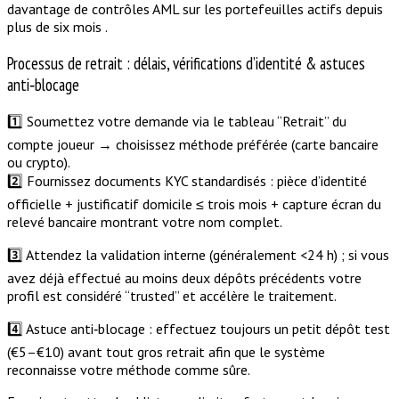
davantage de contrôles AML sur les portefeuilles actifs depuis
plus de six mois .
Processus de retrait : délais, vérifications d’identité & astuces
anti‑blocage
1️⃣ Soumettez votre demande via le tableau “Retrait” du
compte joueur → choisissez méthode préférée (carte bancaire
ou crypto).
2️⃣ Fournissez documents KYC standardisés : pièce d’identité
officielle + justificatif domicile ≤ trois mois + capture écran du
relevé bancaire montrant votre nom complet.
3️⃣ Attendez la validation interne (généralement <24 h) ; si vous
avez déjà effectué au moins deux dépôts précédents votre
profil est considéré “trusted” et accélère le traitement.
4️⃣ Astuce anti‑blocage : effectuez toujours un petit dépôt test
(€5–€10) avant tout gros retrait afin que le système
reconnaisse votre méthode comme sûre.