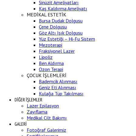
Sinüzit Ameliyatları
Kaş Kaldırma Ameliyatı
MEDİKAL ESTETİK
Bursa Dudak Dolgusu
Çene Dolgusu
Göz Altı Işık Dolgusu
Yüz Estetiği – Hi-Fu Sistem
Mezoterapi
Fraksiyonel Lazer
Lipoliz
Ben Aldırma
Ozon Terapi
ÇOCUK İŞLEMLERİ
Bademcik Alınması
Geniz Eti Alınması
Kulağa Tüp Takılması
DİĞER İŞLEMLER
Lazer Epilasyon
Zayıflama
Medikal Cilt Bakımı
GALERİ
Fotoğraf Galerimiz