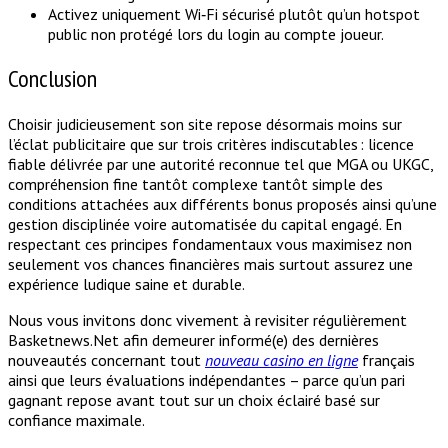
Activez uniquement Wi‑Fi sécurisé plutôt qu’un hotspot
public non protégé lors du login au compte joueur.
Conclusion
Choisir judicieusement son site repose désormais moins sur
l’éclat publicitaire que sur trois critères indiscutables : licence
fiable délivrée par une autorité reconnue tel que MGA ou UKGC,
compréhension fine tantôt complexe tantôt simple des
conditions attachées aux différents bonus proposés ainsi qu’une
gestion disciplinée voire automatisée du capital engagé.​ En
respectant ces principes fondamentaux vous maximisez non
seulement vos chances financières mais surtout assurez une
expérience ludique saine et durable.​
Nous vous invitons donc vivement à revisiter régulièrement
Basketnews.Net afin demeurer informé(e) des dernières
nouveautés concernant tout
nouveau casino en ligne
français
ainsi que leurs évaluations indépendantes – parce qu’un pari
gagnant repose avant tout sur un choix éclairé basé sur
confiance maximale.​