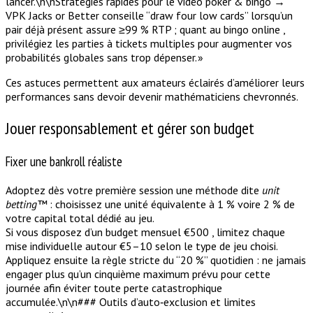
lancer.\n\nStratégies rapides pour le vidéo poker & bingo →
VPK Jacks or Better conseille “draw four low cards” lorsqu’un
pair déjà présent assure ≥99 % RTP ; quant au bingo online ,
privilégiez les parties à tickets multiples pour augmenter vos
probabilités globales sans trop dépenser. »
Ces astuces permettent aux amateurs éclairés d’améliorer leurs
performances sans devoir devenir mathématiciens chevronnés.
Jouer responsablement et gérer son budget
Fixer une bankroll réaliste
Adoptez dès votre première session une méthode dite
unit
betting™
: choisissez une unité équivalente à 1 % voire 2 % de
votre capital total dédié au jeu.
Si vous disposez d’un budget mensuel €500 , limitez chaque
mise individuelle autour €5–10 selon le type de jeu choisi.
Appliquez ensuite la règle stricte du “20 %” quotidien : ne jamais
engager plus qu’un cinquième maximum prévu pour cette
journée afin éviter toute perte catastrophique
accumulée.\n\n### Outils d’auto‑exclusion et limites