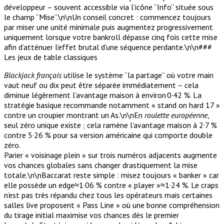
développeur – souvent accessible via l’icône “Info” située sous
le champ “Mise”.\n\nUn conseil concret : commencez toujours
par miser une unité minimale puis augmentez progressivement
uniquement lorsque votre bankroll dépasse cinq fois cette mise
afin d’atténuer l’effet brutal d’une séquence perdante.\n\n###
Les jeux de table classiques
Blackjack français
utilise le système “la partage” où votre main
vaut neuf ou dix peut être séparée immédiatement – cela
diminue légèrement l’avantage maison à environ 0·42 %. La
stratégie basique recommande notamment « stand on hard 17 »
contre un croupier montrant un As.\n\nEn
roulette européenne
,
seul zéro unique existe ; cela ramène l’avantage maison à 2·7 %
contre 5·26 % pour sa version américaine qui comporte double
zéro.
Parier « voisinage plein » sur trois numéros adjacents augmente
vos chances globales sans changer drastiquement la mise
totale.\n\nBaccarat reste simple : misez toujours « banker » car
elle possède un edge≈1·06 % contre « player »≈1·24 %. Le craps
n’est pas très répandu chez tous les opérateurs mais certaines
salles live proposent « Pass Line » où une bonne compréhension
du tirage initial maximise vos chances dès le premier