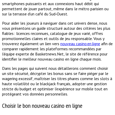
smartphones puissants et aux connexions haut débit qui
permettent de jouer partout, même dans le métro parisien ou
sur la terrasse d’un café du Sud‑Ouest.
Pour aider les joueurs à naviguer dans cet univers dense, nous
vous présentons un guide structuré autour des critères les plus
fiables : licences reconnues, catalogue de jeux varié, offres
promotionnelles claires et outils de jeu responsable. Vous y
trouverez également un lien vers
nouveau casino en ligne
afin de
comparer rapidement les plateformes recommandées par
l’équipe experte de Basketnews.Net, le site de référence pour
identifier le meilleur nouveau casino en ligne chaque mois.
Dans les pages qui suivent nous détaillerons comment choisir
un site sécurisé, décrypter les bonus sans se faire piéger par le
wagering excessif, maîtriser les titres phares comme les slots à
haute volatilité ou le blackjack français, adopter une gestion
stricte du budget et optimiser l’expérience sur mobile tout en
protégeant vos données personnelles.
Choisir le bon nouveau casino en ligne