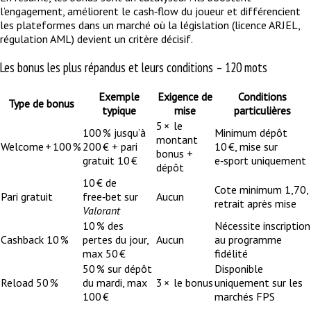
l’engagement, améliorent le cash‑flow du joueur et différencient
les plateformes dans un marché où la législation (licence ARJEL,
régulation AML) devient un critère décisif.
Les bonus les plus répandus et leurs conditions – 120 mots
Exemple
Exigence de
Conditions
Type de bonus
typique
mise
particulières
5 × le
100 % jusqu’à
Minimum dépôt
montant
Welcome + 100 %
200 € + pari
10 €, mise sur
bonus +
gratuit 10 €
e‑sport uniquement
dépôt
10 € de
Cote minimum 1,70,
Pari gratuit
free‑bet sur
Aucun
retrait après mise
Valorant
10 % des
Nécessite inscription
Cashback 10 %
pertes du jour,
Aucun
au programme
max 50 €
fidélité
50 % sur dépôt
Disponible
Reload 50 %
du mardi, max
3 × le bonus
uniquement sur les
100 €
marchés FPS