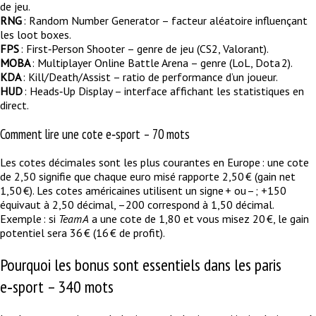
de jeu.
RNG
: Random Number Generator – facteur aléatoire influençant
les loot boxes.
FPS
: First‑Person Shooter – genre de jeu (CS2, Valorant).
MOBA
: Multiplayer Online Battle Arena – genre (LoL, Dota 2).
KDA
: Kill/Death/Assist – ratio de performance d’un joueur.
HUD
: Heads‑Up Display – interface affichant les statistiques en
direct.
Comment lire une cote e‑sport – 70 mots
Les cotes décimales sont les plus courantes en Europe : une cote
de 2,50 signifie que chaque euro misé rapporte 2,50 € (gain net
1,50 €). Les cotes américaines utilisent un signe + ou – ; +150
équivaut à 2,50 décimal, –200 correspond à 1,50 décimal.
Exemple : si
Team A
a une cote de 1,80 et vous misez 20 €, le gain
potentiel sera 36 € (16 € de profit).
Pourquoi les bonus sont essentiels dans les paris
e‑sport – 340 mots