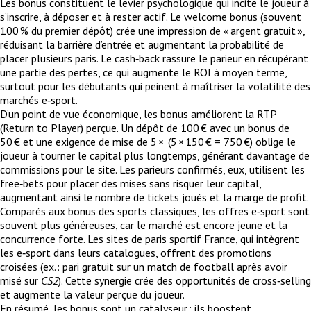
Les bonus constituent le levier psychologique qui incite le joueur à
s’inscrire, à déposer et à rester actif. Le welcome bonus (souvent
100 % du premier dépôt) crée une impression de « argent gratuit »,
réduisant la barrière d’entrée et augmentant la probabilité de
placer plusieurs paris. Le cash‑back rassure le parieur en récupérant
une partie des pertes, ce qui augmente le ROI à moyen terme,
surtout pour les débutants qui peinent à maîtriser la volatilité des
marchés e‑sport.
D’un point de vue économique, les bonus améliorent la RTP
(Return to Player) perçue. Un dépôt de 100 € avec un bonus de
50 € et une exigence de mise de 5 × (5 × 150 € = 750 €) oblige le
joueur à tourner le capital plus longtemps, générant davantage de
commissions pour le site. Les parieurs confirmés, eux, utilisent les
free‑bets pour placer des mises sans risquer leur capital,
augmentant ainsi le nombre de tickets joués et la marge de profit.
Comparés aux bonus des sports classiques, les offres e‑sport sont
souvent plus généreuses, car le marché est encore jeune et la
concurrence forte. Les sites de paris sportif France, qui intègrent
les e‑sport dans leurs catalogues, offrent des promotions
croisées (ex. : pari gratuit sur un match de football après avoir
misé sur
CS2
). Cette synergie crée des opportunités de cross‑selling
et augmente la valeur perçue du joueur.
En résumé, les bonus sont un catalyseur : ils boostent