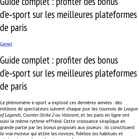
Guide complet : profiter des bonus
d’e‑sport sur les meilleures plateformes
de paris
Genel
Guide complet : profiter des bonus
d’e‑sport sur les meilleures plateformes
de paris
Le phénomène e‑sport a explosé ces dernières années : des
millions de spectateurs suivent chaque jour les tournois de
League
of Legends
,
Counter‑Strike 2
ou
Valorant
, et les paris en ligne ont
suivi le même rythme effréné. Cette croissance s’explique en
grande partie par les bonus proposés aux joueurs ; ils constituent
le vrai moteur qui attire les novices, fidélise les habitués et