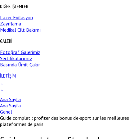
DİĞER İŞLEMLER
Lazer Epilasyon
Zayıflama
Medikal Cilt Bakımı
GALERİ
Fotoğraf Galerimiz
Sertifikalarımız
Basında Ümit Çakır
İLETİŞİM
.
.
Ana Sayfa
Ana Sayfa
Genel
Guide complet : profiter des bonus d’e‑sport sur les meilleures
plateformes de paris