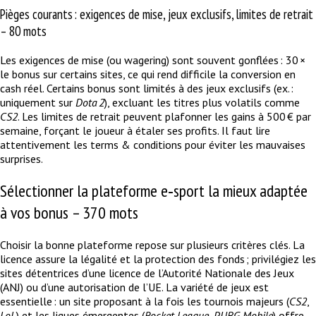
Pièges courants : exigences de mise, jeux exclusifs, limites de retrait
– 80 mots
Les exigences de mise (ou wagering) sont souvent gonflées : 30 ×
le bonus sur certains sites, ce qui rend difficile la conversion en
cash réel. Certains bonus sont limités à des jeux exclusifs (ex. :
uniquement sur
Dota 2
), excluant les titres plus volatils comme
CS2
. Les limites de retrait peuvent plafonner les gains à 500 € par
semaine, forçant le joueur à étaler ses profits. Il faut lire
attentivement les terms & conditions pour éviter les mauvaises
surprises.
Sélectionner la plateforme e‑sport la mieux adaptée
à vos bonus – 370 mots
Choisir la bonne plateforme repose sur plusieurs critères clés. La
licence assure la légalité et la protection des fonds ; privilégiez les
sites détentrices d’une licence de l’Autorité Nationale des Jeux
(ANJ) ou d’une autorisation de l’UE. La variété de jeux est
essentielle : un site proposant à la fois les tournois majeurs (
CS2
,
LoL
) et les ligues émergentes (
Rocket League
,
PUBG Mobile
) offre