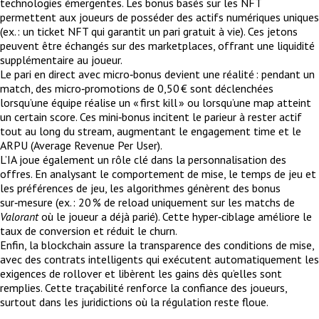
technologies émergentes. Les bonus basés sur les NFT
permettent aux joueurs de posséder des actifs numériques uniques
(ex. : un ticket NFT qui garantit un pari gratuit à vie). Ces jetons
peuvent être échangés sur des marketplaces, offrant une liquidité
supplémentaire au joueur.
Le pari en direct avec micro‑bonus devient une réalité : pendant un
match, des micro‑promotions de 0,50 € sont déclenchées
lorsqu’une équipe réalise un « first kill » ou lorsqu’une map atteint
un certain score. Ces mini‑bonus incitent le parieur à rester actif
tout au long du stream, augmentant le engagement time et le
ARPU (Average Revenue Per User).
L’IA joue également un rôle clé dans la personnalisation des
offres. En analysant le comportement de mise, le temps de jeu et
les préférences de jeu, les algorithmes génèrent des bonus
sur‑mesure (ex. : 20 % de reload uniquement sur les matchs de
Valorant
où le joueur a déjà parié). Cette hyper‑ciblage améliore le
taux de conversion et réduit le churn.
Enfin, la blockchain assure la transparence des conditions de mise,
avec des contrats intelligents qui exécutent automatiquement les
exigences de rollover et libèrent les gains dès qu’elles sont
remplies. Cette traçabilité renforce la confiance des joueurs,
surtout dans les juridictions où la régulation reste floue.