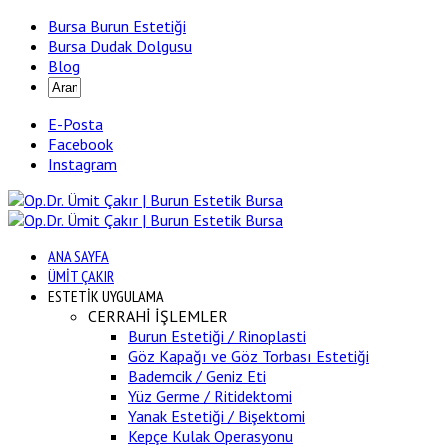
Bursa Burun Estetiği
Bursa Dudak Dolgusu
Blog
E-Posta
Facebook
Instagram
ANA SAYFA
ÜMİT ÇAKIR
ESTETİK UYGULAMA
CERRAHİ İŞLEMLER
Burun Estetiği / Rinoplasti
Göz Kapağı ve Göz Torbası Estetiği
Bademcik / Geniz Eti
Yüz Germe / Ritidektomi
Yanak Estetiği / Bişektomi
Kepçe Kulak Operasyonu