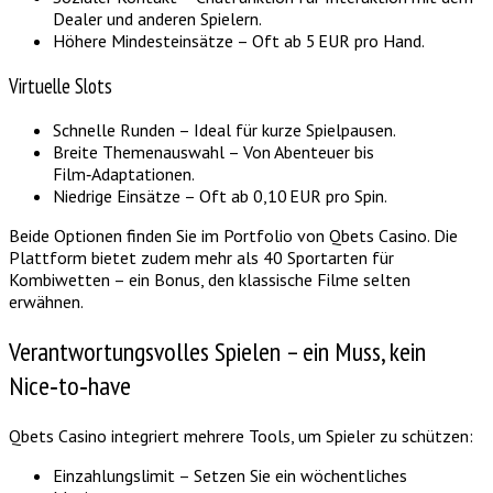
Dealer und anderen Spielern.
Höhere Mindesteinsätze – Oft ab 5 EUR pro Hand.
Virtuelle Slots
Schnelle Runden – Ideal für kurze Spielpausen.
Breite Themenauswahl – Von Abenteuer bis
Film‑Adaptationen.
Niedrige Einsätze – Oft ab 0,10 EUR pro Spin.
Beide Optionen finden Sie im Portfolio von Qbets Casino. Die
Plattform bietet zudem mehr als 40 Sportarten für
Kombiwetten – ein Bonus, den klassische Filme selten
erwähnen.
Verantwortungsvolles Spielen – ein Muss, kein
Nice‑to‑have
Qbets Casino integriert mehrere Tools, um Spieler zu schützen:
Einzahlungslimit – Setzen Sie ein wöchentliches