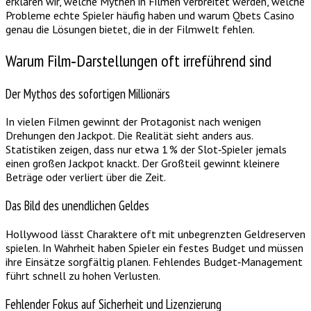
erklären wir, welche Mythen in Filmen verbreitet werden, welche
Probleme echte Spieler häufig haben und warum Qbets Casino
genau die Lösungen bietet, die in der Filmwelt fehlen.
Warum Film‑Darstellungen oft irreführend sind
Der Mythos des sofortigen Millionärs
In vielen Filmen gewinnt der Protagonist nach wenigen
Drehungen den Jackpot. Die Realität sieht anders aus.
Statistiken zeigen, dass nur etwa 1 % der Slot‑Spieler jemals
einen großen Jackpot knackt. Der Großteil gewinnt kleinere
Beträge oder verliert über die Zeit.
Das Bild des unendlichen Geldes
Hollywood lässt Charaktere oft mit unbegrenzten Geldreserven
spielen. In Wahrheit haben Spieler ein festes Budget und müssen
ihre Einsätze sorgfältig planen. Fehlendes Budget‑Management
führt schnell zu hohen Verlusten.
Fehlender Fokus auf Sicherheit und Lizenzierung