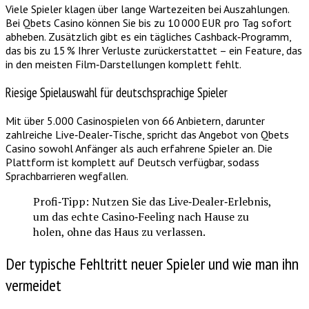
Viele Spieler klagen über lange Wartezeiten bei Auszahlungen.
Bei Qbets Casino können Sie bis zu 10 000 EUR pro Tag sofort
abheben. Zusätzlich gibt es ein tägliches Cashback‑Programm,
das bis zu 15 % Ihrer Verluste zurückerstattet – ein Feature, das
in den meisten Film‑Darstellungen komplett fehlt.
Riesige Spielauswahl für deutschsprachige Spieler
Mit über 5.000 Casinospielen von 66 Anbietern, darunter
zahlreiche Live‑Dealer‑Tische, spricht das Angebot von Qbets
Casino sowohl Anfänger als auch erfahrene Spieler an. Die
Plattform ist komplett auf Deutsch verfügbar, sodass
Sprachbarrieren wegfallen.
Profi‑Tipp: Nutzen Sie das Live‑Dealer‑Erlebnis,
um das echte Casino‑Feeling nach Hause zu
holen, ohne das Haus zu verlassen.
Der typische Fehltritt neuer Spieler und wie man ihn
vermeidet