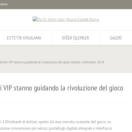
ESTETİK UYGULAMA
DİĞER İŞLEMLER
GALERİ
i livelli VIP stanno guidando la rivoluzione del gioco mobile nell’estate 2024
lli VIP stanno guidando la rivoluzione del gioco
120 miliardi di dollari, spinto da una crescita costante del gioco su
ione connessioni più veloci, portafogli digitali integrati e interfacce