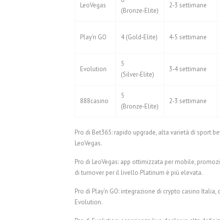
LeoVegas
2‑3 settimane
(Bronze‑Elite)
Play’n GO
4 (Gold‑Elite)
4‑5 settimane
5
Evolution
3‑4 settimane
(Silver‑Elite)
5
888casino
2‑3 settimane
(Bronze‑Elite)
Pro di Bet365: rapido upgrade, alta varietà di sport b
LeoVegas.
Pro di LeoVegas: app ottimizzata per mobile, promozi
di turnover per il livello Platinum è più elevata.
Pro di Play’n GO: integrazione di crypto casino Italia,
Evolution.