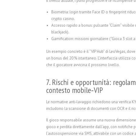
il livello attuale, i punti progressivi e le ricompense
Biometria: login tramite Face ID o fingerprint rid
crypto casino.
Accesso rapido a bonus: pulsante “Claim” visibile
blackjack).
Gamification: missioni giornaliere (“Gioca 3 slot a
Un esempio concreto è il “VIP Hub” di LeoVegas, dove 
un bonus del 20 % istantaneo. L’interfaccia utilizza c
che il giocatore avvicina il prossimo livello.
7. Rischi e opportunità: regolam
contesto mobile‑VIP
Le normative anti‑lavaggio richiedono una verifica KY
includono la scansione di documenti con OCR e il ric
Il gioco responsabile assume una nuova dimensione su
gioco e perdita direttamente dall’app, con notifiche 
l’autosospensione via SMS, attivabile con un codice a 