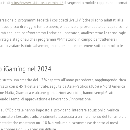
lisi di
https://www.istitutosalvemini.it/
, il segmento mobile rappresenta ormai
ione di programmi fedeltà, i cosiddetti livelli VIP, che si sono adattati alle
on il suo picco di viaggi e tempo libero, è il banco di prova ideale per capire come
grafi seguenti confronteremo i principali operatori, analizzeremo le tecnologie
trategie stagionali che i programmi VIP mettono in campo per trattenere i
ssono visitare Istitutosalvemini, una risorsa utile per tenere sotto controllo le
o iGaming nel 2024
istrato una crescita del 12 % rispetto all’anno precedente, raggiungendo circa
mercato con il 45 % delle entrate, seguita da Asia‑Pacifico (30 %) e Nord America
 come Malta, Giamaica e alcune giurisdizioni asiatiche, hanno semplificato
ucendo i tempi di approvazione e favorendo l’innovazione.
l KYC digitale hanno imposto ai provider di integrare soluzioni di verifica
umatori. L’estate, tradizionalmente associata a un incremento del turismo e a
le statistiche mostrano un +18 % di volume di scommesse rispetto ai mesi
 le connessioni 5G sono più diffuse.