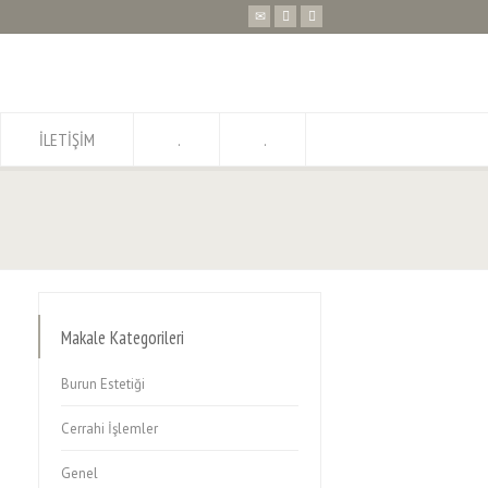
İLETİŞİM
.
.
Makale Kategorileri
Burun Estetiği
Cerrahi İşlemler
Genel