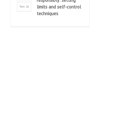
responsibly: setting
limits and self-control
Tem 26
techniques