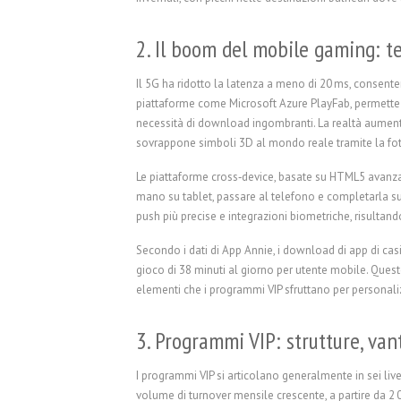
2. Il boom del mobile gaming: t
Il 5G ha ridotto la latenza a meno di 20 ms, consente
piattaforme come Microsoft Azure PlayFab, permette di
necessità di download ingombranti. La realtà aumenta
sovrappone simboli 3D al mondo reale tramite la fo
Le piattaforme cross‑device, basate su HTML5 avanzat
mano su tablet, passare al telefono e completarla sul
push più precise e integrazioni biometriche, risultand
Secondo i dati di App Annie, i download di app di c
gioco di 38 minuti al giorno per utente mobile. Quest
elementi che i programmi VIP sfruttano per personali
3. Programmi VIP: strutture, van
I programmi VIP si articolano generalmente in sei livel
volume di turnover mensile crescente, a partire da 2 00