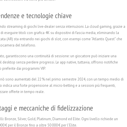
endenze e tecnologie chiave
ndo streaming di giochi live‑dealer senza interruzioni. La cloud gaming, grazie a
 eseguire titoli con grafica 4K su dispositivi di fascia media, eliminando la
ta (AR) sta entrando nei giochi di slot, con esempi come “Atlantis Quest” che
tocamera del telefono.
o, garantiscono una continuità di sessione: un giocatore può iniziare una
 desktop senza perdere progressi. Le app native, tuttavia, offrono notifiche
o preferite dai programmi VIP.
asinò sono aumentati del 22 % nel primo semestre 2024, con un tempo medio di
o indica una forte propensione al micro‑betting e a sessioni più frequenti,
zzare offerte in tempo reale.
taggi e meccaniche di fidelizzazione
li: Bronze, Silver, Gold, Platinum, Diamond ed Elite. Ogni livello richiede un
0 € per il Bronze fino a oltre 50 000 € per l’Elite.