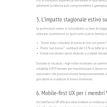
Pro di Evolution: esperienza live‑dealer in alta defini
altrimenti la latenza può compromettere il gameplay
5. L’impatto stagionale estivo 
Le promozioni estive si concentrano su temi di viaggi
extra per scommesse su sport estivi (calcio, tennis) e 
Tornei estivi: schedule di tornei di slot con premi 
Premi “sun‑bonus”: cashback del 15 % su tutte le s
Eventi live‑dealer: tavoli dedicati a cocktail virtua
Durante le vacanze, i high‑roller mostrano un aument
volatilità e RTP elevato per massimizzare il ritorno in 
automatici che possono essere temporaneamente aume
giocatore le scadenze di bonus imminenti.
6. Mobile‑first UX per i membri 
Un’interfaccia VIP efficace deve mettere in evidenza