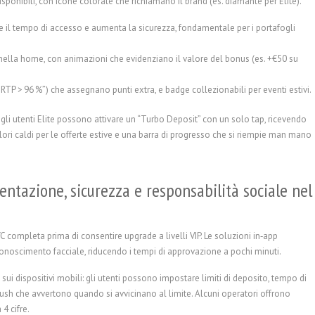
 disponibili, con icone colorate che richiamano il brand (es. diamante per Elite).
uce il tempo di accesso e aumenta la sicurezza, fondamentale per i portafogli
 nella home, con animazioni che evidenziano il valore del bonus (es. +€50 su
 RTP > 96 %”) che assegnano punti extra, e badge collezionabili per eventi estivi.
gli utenti Elite possono attivare un “Turbo Deposit” con un solo tap, ricevendo
olori caldi per le offerte estive e una barra di progresso che si riempie man mano
entazione, sicurezza e responsabilità sociale nel
C completa prima di consentire upgrade a livelli VIP. Le soluzioni in‑app
onoscimento facciale, riducendo i tempi di approvazione a pochi minuti.
i dispositivi mobili: gli utenti possono impostare limiti di deposito, tempo di
push che avvertono quando si avvicinano al limite. Alcuni operatori offrono
4 cifre.