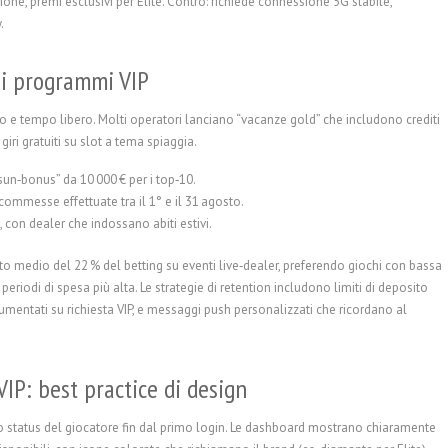
zione, premi esclusivi per Elite. Contro: richiede connessione 5G stabile,
.
sui programmi VIP
o e tempo libero. Molti operatori lanciano “vacanze gold” che includono crediti
giri gratuiti su slot a tema spiaggia.
“sun‑bonus” da 10 000 € per i top‑10.
commesse effettuate tra il 1° e il 31 agosto.
li, con dealer che indossano abiti estivi.
o medio del 22 % del betting su eventi live‑dealer, preferendo giochi con bassa
periodi di spesa più alta. Le strategie di retention includono limiti di deposito
ntati su richiesta VIP, e messaggi push personalizzati che ricordano al
VIP: best practice di design
 lo status del giocatore fin dal primo login. Le dashboard mostrano chiaramente