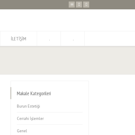
İLETİŞİM
.
.
Makale Kategorileri
Burun Estetiği
Cerrahi İşlemler
Genel