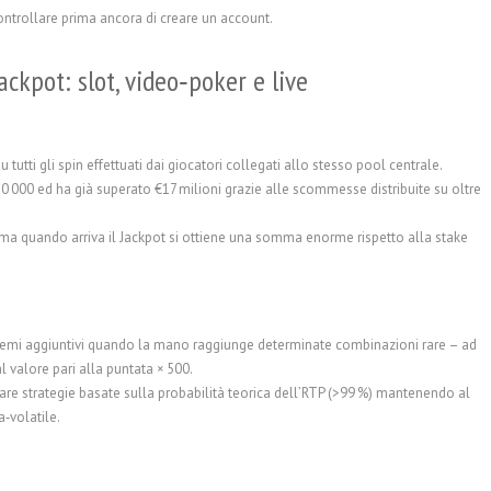
ontrollare prima ancora di creare un account.
ackpot: slot, video‑poker e live
tutti gli spin effettuati dai giocatori collegati allo stesso pool centrale.
0 000 ed ha già superato €17 milioni grazie alle scommesse distribuite su oltre
re ma quando arriva il Jackpot si ottiene una somma enorme rispetto alla stake
emi aggiuntivi quando la mano raggiunge determinate combinazioni rare – ad
l valore pari alla puntata × 500.
ttare strategie basate sulla probabilità teorica dell’RTP (>99 %) mantenendo al
a‑volatile.