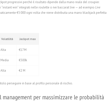
ckpot progressivi perché il risultato dipende dalla mano reale del croupier.
 “instant win” integrati nelle roulette o nei baccarat live — ad esempio
Live
icamente €5 000 ogni volta che viene distribuita una mano blackjack perfetta
Volatilità
Jackpot max
Alta
€17 M
Media
€500k
Alta
€2 M
olo perseguire in base al profilo personale di rischio.
oll management per massimizzare le probabilità