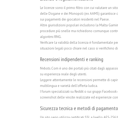
Le licenze sono il primo filtro con cui valutare un si
delle Dogane e dei Monopoli (ex AAMS) garantisce che
sui pagamenti dei giocatori residenti nel Paese.
Altre giurisdizioni popolari includono la Malta Gam
procedure più snelle ma richiedono comunque controlli
algoritmi RNG.
Verificare la validità della licenza è fondamentale pe
situazioni legali poco chiare nel caso si verifichino di
Recensioni indipendenti e ranking
Nvbots.Com è uno dei portali più citati dagli appassi
su esperienza reale degli utenti.
Leggere attentamente le recensioni permette di capi
multilingua e varietà dell’offerta ludica.
I forum specializzati su Reddit o sui gruppi Facebook d
screenshot delle vincite realizzate ed esperienze con
Sicurezza tecnica e metodi di pagamento
Un sito serio utilizza certificati SSL a livello AES‑256