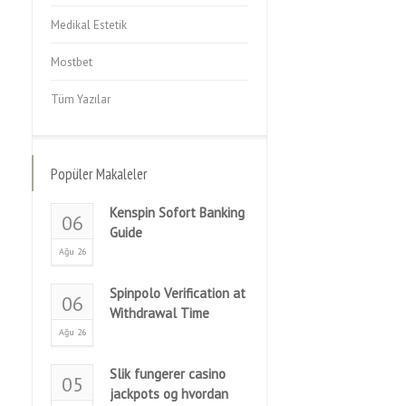
Medikal Estetik
Mostbet
Tüm Yazılar
Popüler Makaleler
Kenspin Sofort Banking
06
Guide
Ağu 26
Spinpolo Verification at
06
Withdrawal Time
Ağu 26
Slik fungerer casino
05
jackpots og hvordan