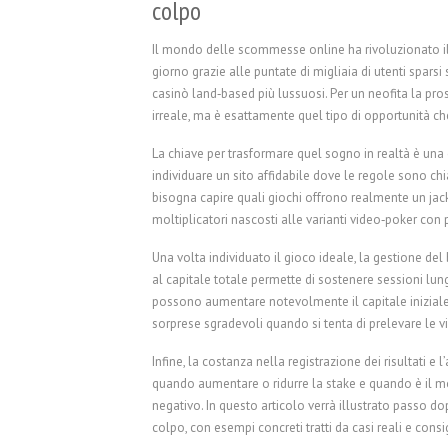
colpo
Il mondo delle scommesse online ha rivoluzionato il 
giorno grazie alle puntate di migliaia di utenti spars
casinò land‑based più lussuosi. Per un neofita la pros
irreale, ma è esattamente quel tipo di opportunità ch
La chiave per trasformare quel sogno in realtà è una 
individuare un sito affidabile dove le regole sono chia
bisogna capire quali giochi offrono realmente un ja
moltiplicatori nascosti alle varianti video‑poker con 
Una volta individuato il gioco ideale, la gestione del
al capitale totale permette di sostenere sessioni lung
possono aumentare notevolmente il capitale iniziale
sorprese sgradevoli quando si tenta di prelevare le vi
Infine, la costanza nella registrazione dei risultati e 
quando aumentare o ridurre la stake e quando è il m
negativo. In questo articolo verrà illustrato passo d
colpo, con esempi concreti tratti da casi reali e consigl