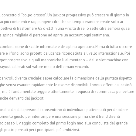
concetto di “colpo grosso”. Un jackpot progressivo può crescere di giorno in
i su più continenti e raggiungere cifre che un tempo erano riservate solo ai
pettiva di trasformare €5 o €10 in una vincita di sei o sette cifre sembra quasi
e spinge migliaia di persone ad aprire un account ogni settimana.
combinazione di scelte informate e disciplina operativa. Prima di tutto occorre
re e i fondi sono protetti da licenze riconosciute a livello internazionale. Poi
ckpot progressivo e quali meccaniche li alimentano – dalle slot machine con
payout calibrati sul valore medio delle mani vincenti.
 bankroll diventa cruciale: saper calcolare la dimensione della puntata rispetto
he senza esaurire rapidamente le risorse disponibili. I bonus offerti dai casinò
, ma è fondamentale leggere attentamente i requisiti di scommessa per evitare
ncite derivanti dal jackpot.
l’analisi dei dati personali consentono di individuare pattern utili per decidere
omento giusto per interrompere una sessione prima che il trend diventi
opo passo il viaggio completo dal primo login fino alla conquista del grande
i pratici pensati per i principianti più ambiziosi.