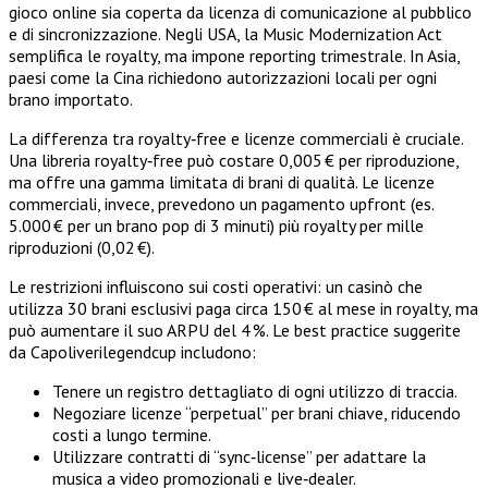
gioco online sia coperta da licenza di comunicazione al pubblico
e di sincronizzazione. Negli USA, la Music Modernization Act
semplifica le royalty, ma impone reporting trimestrale. In Asia,
paesi come la Cina richiedono autorizzazioni locali per ogni
brano importato.
La differenza tra royalty‑free e licenze commerciali è cruciale.
Una libreria royalty‑free può costare 0,005 € per riproduzione,
ma offre una gamma limitata di brani di qualità. Le licenze
commerciali, invece, prevedono un pagamento upfront (es.
5.000 € per un brano pop di 3 minuti) più royalty per mille
riproduzioni (0,02 €).
Le restrizioni influiscono sui costi operativi: un casinò che
utilizza 30 brani esclusivi paga circa 150 € al mese in royalty, ma
può aumentare il suo ARPU del 4 %. Le best practice suggerite
da Capoliverilegendcup includono:
Tenere un registro dettagliato di ogni utilizzo di traccia.
Negoziare licenze “perpetual” per brani chiave, riducendo
costi a lungo termine.
Utilizzare contratti di “sync‑license” per adattare la
musica a video promozionali e live‑dealer.