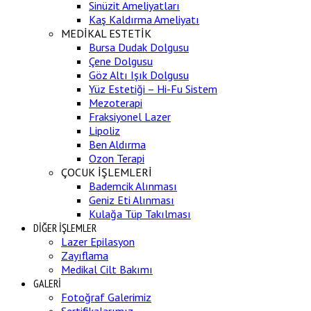
Sinüzit Ameliyatları
Kaş Kaldırma Ameliyatı
MEDİKAL ESTETİK
Bursa Dudak Dolgusu
Çene Dolgusu
Göz Altı Işık Dolgusu
Yüz Estetiği – Hi-Fu Sistem
Mezoterapi
Fraksiyonel Lazer
Lipoliz
Ben Aldırma
Ozon Terapi
ÇOCUK İŞLEMLERİ
Bademcik Alınması
Geniz Eti Alınması
Kulağa Tüp Takılması
DİĞER İŞLEMLER
Lazer Epilasyon
Zayıflama
Medikal Cilt Bakımı
GALERİ
Fotoğraf Galerimiz