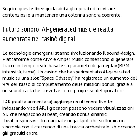
Seguire queste linee guida aiuta gli operatori a evitare
contenziosi e a mantenere una colonna sonora coerente.
Futuro sonoro: AI‑generated music e realtà
aumentata nei casinò digitali
Le tecnologie emergenti stanno rivoluzionando il sound‑design.
Piattaforme come AIVA e Amper Music consentono di generare
tracce in tempo reale basate su parametri di gameplay (BPM,
intensità, tema). Un casinò che ha sperimentato AI‑generated
music su una slot “Space Odyssey” ha registrato un aumento del
9 % del tasso di completamento delle missioni bonus, grazie a
un soundtrack che si evolve con il progresso del giocatore.
L’AR (realtà aumentata) aggiunge un ulteriore livello:
indossando visori AR, i giocatori possono vedere visualizzazioni
3D che reagiscono al beat, creando bonus dinamici
“beat‑responsive”. Immaginate un jackpot che si illumina in
sincronia con il crescendo di una traccia orchestrale, sbloccando
giri gratuiti extra.