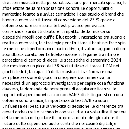
direttori musicali nella personalizzazione per mercati specifici, le
sfide etiche della manipolazione sonora, le opportunità di
marketing legate a playlist tematiche, i casi studio di brand che
hanno aumentato il tasso di conversione del 23 % grazie a
colonne sonore su misura, le best practice per evitare
contenziosi sui diritti d’autore, l’impatto della musica su
dispositivi mobili con cuffie Bluetooth, l’interazione tra suono e
realtà aumentata, le strategie per sfruttare il beat nei free spin,
le metriche di performance audio‑driven, il valore aggiunto di un
soundtrack curato per la fidelizzazione, il legame tra ritmo e
percezione di tempo di gioco, le statistiche di streaming 2024
che mostrano un picco del 38 % di utilizzo di tracce EDM nei
giochi di slot, la capacità della musica di trasformare una
semplice sessione di gioco in un’esperienza immersiva, la
necessità di un approccio investigativo per capire cosa funziona
davvero, le domande da porsi prima di acquistare licenze, le
opportunità per i nuovi casino non AAMS di distinguersi con una
colonna sonora unica, l’importanza di test A/B su suoni,
l’influenza dei beat sulla velocità di decisione, le differenze tra
generi orchestrali e techno in contesti di alta volatilità, il potere
della melodia nel guidare il comportamento del giocatore, il
futuro delle esperienze audio‑centriche nei casinò digitali, e