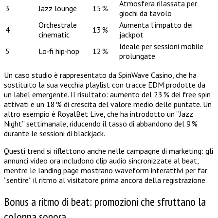
Atmosfera rilassata per
3
Jazz lounge
15 %
giochi da tavolo
Orchestrale
Aumenta l’impatto dei
4
13 %
cinematic
jackpot
Ideale per sessioni mobile
5
Lo‑fi hip‑hop
12 %
prolungate
Un caso studio è rappresentato da SpinWave Casino, che ha
sostituito la sua vecchia playlist con tracce EDM prodotte da
un label emergente. Il risultato: aumento del 23 % dei free spin
attivati e un 18 % di crescita del valore medio delle puntate. Un
altro esempio è RoyalBet Live, che ha introdotto un “Jazz
Night” settimanale, riducendo il tasso di abbandono del 9 %
durante le sessioni di blackjack.
Questi trend si riflettono anche nelle campagne di marketing: gli
annunci video ora includono clip audio sincronizzate al beat,
mentre le landing page mostrano waveform interattivi per far
“sentire” il ritmo al visitatore prima ancora della registrazione.
Bonus a ritmo di beat: promozioni che sfruttano la
colonna sonora