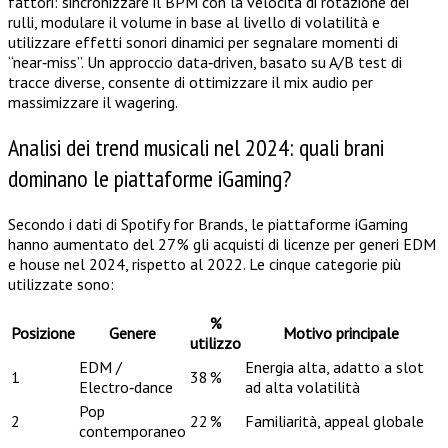
fattori: sincronizzare il BPM con la velocità di rotazione dei
rulli, modulare il volume in base al livello di volatilità e
utilizzare effetti sonori dinamici per segnalare momenti di
“near‑miss”. Un approccio data‑driven, basato su A/B test di
tracce diverse, consente di ottimizzare il mix audio per
massimizzare il wagering.
Analisi dei trend musicali nel 2024: quali brani
dominano le piattaforme iGaming?
Secondo i dati di Spotify for Brands, le piattaforme iGaming
hanno aumentato del 27 % gli acquisti di licenze per generi EDM
e house nel 2024, rispetto al 2022. Le cinque categorie più
utilizzate sono:
%
Posizione
Genere
Motivo principale
utilizzo
EDM /
Energia alta, adatto a slot
1
38 %
Electro‑dance
ad alta volatilità
Pop
2
22 %
Familiarità, appeal globale
contemporaneo