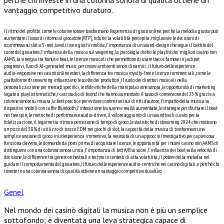
perché chi investe in una colonna sonora di qualità ottiene un
vantaggio competitivo duraturo.
Il ritmo del profitto: come le colonne sonore trasformano l’esperienza di gioco online, perché la melodia giusta può
aumentare il tasso di ritorno al giocatore (RTP), ridurre la volatilità percepita, migliorare le decisioni di
scommessa su slot a 5‑reel, tavoli live e giochi mobile, l’importanza di un sound‑design che segue il battito del
cuore del giocatore, l’influenza della musica sul wagering, la psicologia dietro le playlist dei migliori casino non
AAMS, la sinergia tra bonus e beat, le licenze musicali che permettono di usare tracce famose in jackpot
progressivi, l’uso di AI‑generated music per creare ambienti sonori dinamici, il futuro delle esperienze
audio‑responsive nei casinò online esteri, la differenza tra musica royalty‑free e licenze commerciali, come le
piattaforme di streaming influenzano le scelte dei produttori, il ruolo dei direttori musicali nella
personalizzazione per mercati specifici, le sfide etiche della manipolazione sonora, le opportunità di marketing
legate a playlist tematiche, i casi studio di brand che hanno aumentato il tasso di conversione del 23 % grazie a
colonne sonore su misura, le best practice per evitare contenziosi sui diritti d’autore, l’impatto della musica su
dispositivi mobili con cuffie Bluetooth, l’interazione tra suono e realtà aumentata, le strategie per sfruttare il beat
nei free spin, le metriche di performance audio‑driven, il valore aggiunto di un soundtrack curato per la
fidelizzazione, il legame tra ritmo e percezione di tempo di gioco, le statistiche di streaming 2024 che mostrano
un picco del 38 % di utilizzo di tracce EDM nei giochi di slot, la capacità della musica di trasformare una
semplice sessione di gioco in un’esperienza immersiva, la necessità di un approccio investigativo per capire cosa
funziona davvero, le domande da porsi prima di acquistare licenze, le opportunità per i nuovi casino non AAMS di
distinguersi con una colonna sonora unica, l’importanza di test A/B su suoni, l’influenza dei beat sulla velocità di
decisione, le differenze tra generi orchestrali e techno in contesti di alta volatilità, il potere della melodia nel
guidare il comportamento del giocatore, il futuro delle esperienze audio‑centriche nei casinò digitali, e perché chi
investe in una colonna sonora di qualità ottiene un vantaggio competitivo duraturo.
Genel
Nel mondo dei casinò digitali la musica non è più un semplice
sottofondo; è diventata una leva strategica capace di