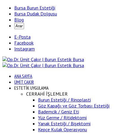
Bursa Burun Estetiği
Bursa Dudak Dolgusu
Blog
E-Posta
Facebook
Instagram
ANA SAYFA
ÜMİT ÇAKIR
ESTETİK UYGULAMA
CERRAHİ İŞLEMLER
Burun Estetiği / Rinoplasti
Göz Kapağı ve Göz Torbası Estetiği
Bademcik / Geniz Eti
Yüz Germe / Ritidektomi
Yanak Estetiği / Bişektomi
Kepçe Kulak Operasyonu