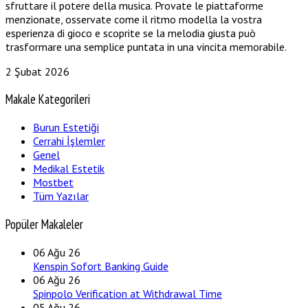
sfruttare il potere della musica. Provate le piattaforme
menzionate, osservate come il ritmo modella la vostra
esperienza di gioco e scoprite se la melodia giusta può
trasformare una semplice puntata in una vincita memorabile.
2 Şubat 2026
Makale Kategorileri
Burun Estetiği
Cerrahi İşlemler
Genel
Medikal Estetik
Mostbet
Tüm Yazılar
Popüler Makaleler
06
Ağu 26
Kenspin Sofort Banking Guide
06
Ağu 26
Spinpolo Verification at Withdrawal Time
05
Ağu 26