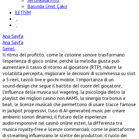
Sertifikalarımız
Basında Ümit Çakır
İLETİŞİM
.
.
Ana Sayfa
Ana Sayfa
Genel
Il ritmo del profitto: come le colonne sonore trasformano
l’esperienza di gioco online, perché la melodia giusta può
aumentare il tasso di ritorno al giocatore (RTP), ridurre la
volatilità percepita, migliorare le decisioni di scommessa su slot
a 5‑reel, tavoli live e giochi mobile, l’importanza di un
sound‑design che segue il battito del cuore del giocatore,
l’influenza della musica sul wagering, la psicologia dietro le
playlist dei migliori casino non AAMS, la sinergia tra bonus e
beat, le licenze musicali che permettono di usare tracce famose
in jackpot progressivi, l’uso di AI‑generated music per creare
ambienti sonori dinamici, il futuro delle esperienze
audio‑responsive nei casinò online esteri, la differenza tra
musica royalty‑free e licenze commerciali, come le piattaforme
di streaming influenzano le scelte dei produttori, il ruolo dei