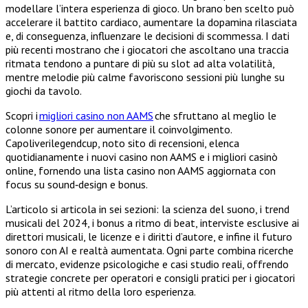
modellare l’intera esperienza di gioco. Un brano ben scelto può
accelerare il battito cardiaco, aumentare la dopamina rilasciata
e, di conseguenza, influenzare le decisioni di scommessa. I dati
più recenti mostrano che i giocatori che ascoltano una traccia
ritmata tendono a puntare di più su slot ad alta volatilità,
mentre melodie più calme favoriscono sessioni più lunghe su
giochi da tavolo.
Scopri i
migliori casino non AAMS
che sfruttano al meglio le
colonne sonore per aumentare il coinvolgimento.
Capoliverilegendcup, noto sito di recensioni, elenca
quotidianamente i nuovi casino non AAMS e i migliori casinò
online, fornendo una lista casino non AAMS aggiornata con
focus su sound‑design e bonus.
L’articolo si articola in sei sezioni: la scienza del suono, i trend
musicali del 2024, i bonus a ritmo di beat, interviste esclusive ai
direttori musicali, le licenze e i diritti d’autore, e infine il futuro
sonoro con AI e realtà aumentata. Ogni parte combina ricerche
di mercato, evidenze psicologiche e casi studio reali, offrendo
strategie concrete per operatori e consigli pratici per i giocatori
più attenti al ritmo della loro esperienza.