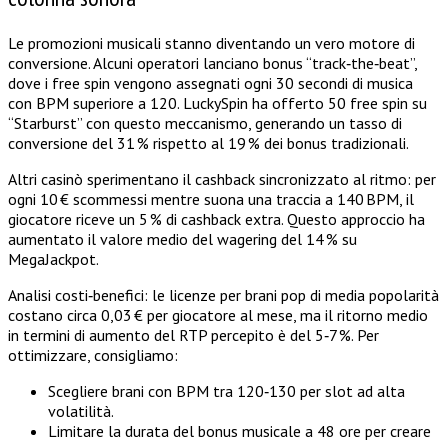
Le promozioni musicali stanno diventando un vero motore di
conversione. Alcuni operatori lanciano bonus “track‑the‑beat”,
dove i free spin vengono assegnati ogni 30 secondi di musica
con BPM superiore a 120. LuckySpin ha offerto 50 free spin su
“Starburst” con questo meccanismo, generando un tasso di
conversione del 31 % rispetto al 19 % dei bonus tradizionali.
Altri casinò sperimentano il cashback sincronizzato al ritmo: per
ogni 10 € scommessi mentre suona una traccia a 140 BPM, il
giocatore riceve un 5 % di cashback extra. Questo approccio ha
aumentato il valore medio del wagering del 14 % su
MegaJackpot.
Analisi costi‑benefici: le licenze per brani pop di media popolarità
costano circa 0,03 € per giocatore al mese, ma il ritorno medio
in termini di aumento del RTP percepito è del 5‑7 %. Per
ottimizzare, consigliamo:
Scegliere brani con BPM tra 120‑130 per slot ad alta
volatilità.
Limitare la durata del bonus musicale a 48 ore per creare