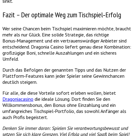
sinkt.
Fazit – Der optimale Weg zum Tischspiel‑Erfolg
Wer seine Chancen beim Tischspiel maximieren möchte, braucht
mehr als nur Glück. Eine solide Strategie, das richtige
Bonus‑Management und ein vertrauenswürdiger Anbieter sind
entscheidend. Dragonia Casino liefert genau diese Kombination:
großzügige Boni, schnelle Auszahlungen und ein sicheres
Umfeld.
Durch das Befolgen der genannten Tipps und das Nutzen der
Plattform‑Features kann jeder Spieler seine Gewinnchancen
deutlich steigern.
Für alle, die diese Vorteile sofort erleben wollen, bietet
Dragoniacasino
die ideale Lösung. Dort finden Sie den
Willkommensbonus, den Bonus ohne Einzahlung und ein
umfangreiches Tischspiel‑Portfolio, das sowohl Anfänger als
auch Profis begeistert.
Denken Sie immer daran: Spielen Sie verantwortungsbewusst und
setzen Sie sich klare Grenzen. Viel Erfolg und viel Spaß beim Spiel!