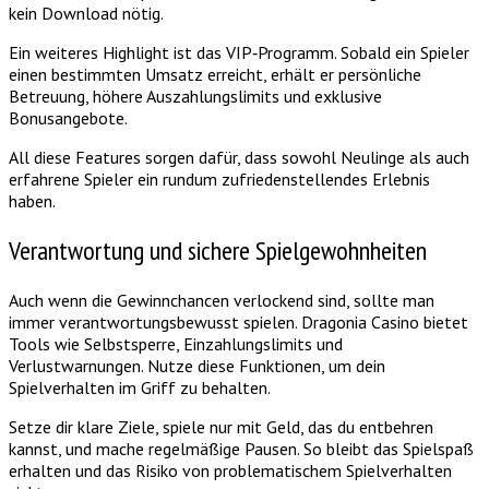
kein Download nötig.
Ein weiteres Highlight ist das VIP‑Programm. Sobald ein Spieler
einen bestimmten Umsatz erreicht, erhält er persönliche
Betreuung, höhere Auszahlungslimits und exklusive
Bonusangebote.
All diese Features sorgen dafür, dass sowohl Neulinge als auch
erfahrene Spieler ein rundum zufriedenstellendes Erlebnis
haben.
Verantwortung und sichere Spielgewohnheiten
Auch wenn die Gewinnchancen verlockend sind, sollte man
immer verantwortungsbewusst spielen. Dragonia Casino bietet
Tools wie Selbstsperre, Einzahlungslimits und
Verlustwarnungen. Nutze diese Funktionen, um dein
Spielverhalten im Griff zu behalten.
Setze dir klare Ziele, spiele nur mit Geld, das du entbehren
kannst, und mache regelmäßige Pausen. So bleibt das Spielspaß
erhalten und das Risiko von problematischem Spielverhalten