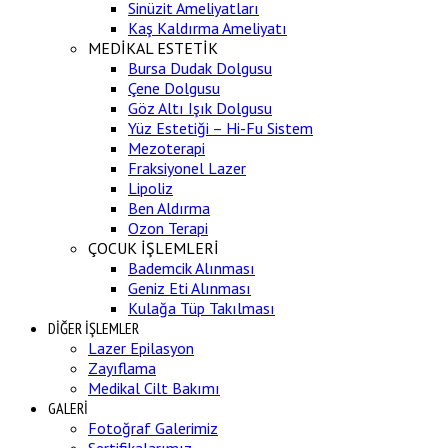
Sinüzit Ameliyatları
Kaş Kaldırma Ameliyatı
MEDİKAL ESTETİK
Bursa Dudak Dolgusu
Çene Dolgusu
Göz Altı Işık Dolgusu
Yüz Estetiği – Hi-Fu Sistem
Mezoterapi
Fraksiyonel Lazer
Lipoliz
Ben Aldırma
Ozon Terapi
ÇOCUK İŞLEMLERİ
Bademcik Alınması
Geniz Eti Alınması
Kulağa Tüp Takılması
DİĞER İŞLEMLER
Lazer Epilasyon
Zayıflama
Medikal Cilt Bakımı
GALERİ
Fotoğraf Galerimiz