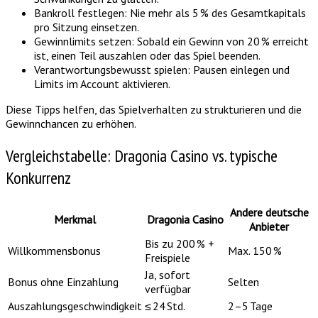
Bankroll festlegen: Nie mehr als 5 % des Gesamtkapitals
pro Sitzung einsetzen.
Gewinnlimits setzen: Sobald ein Gewinn von 20 % erreicht
ist, einen Teil auszahlen oder das Spiel beenden.
Verantwortungsbewusst spielen: Pausen einlegen und
Limits im Account aktivieren.
Diese Tipps helfen, das Spielverhalten zu strukturieren und die
Gewinnchancen zu erhöhen.
Vergleichstabelle: Dragonia Casino vs. typische
Konkurrenz
Andere deutsche
Merkmal
Dragonia Casino
Anbieter
Bis zu 200 % +
Willkommensbonus
Max. 150 %
Freispiele
Ja, sofort
Bonus ohne Einzahlung
Selten
verfügbar
Auszahlungsgeschwindigkeit
≤ 24 Std.
2–5 Tage