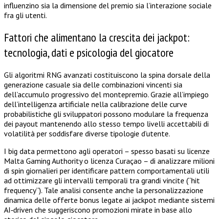
influenzino sia la dimensione del premio sia l’interazione sociale
fra gli utenti.
Fattori che alimentano la crescita dei jackpot:
tecnologia, dati e psicologia del giocatore
Gli algoritmi RNG avanzati costituiscono la spina dorsale della
generazione casuale sia delle combinazioni vincenti sia
dell’accumulo progressivo del montepremio. Grazie all’impiego
dell’intelligenza artificiale nella calibrazione delle curve
probabilistiche gli sviluppatori possono modulare la frequenza
dei payout mantenendo allo stesso tempo livelli accettabili di
volatilità per soddisfare diverse tipologie d’utente.
I big data permettono agli operatori – spesso basati su licenze
Malta Gaming Authority o licenza Curaçao – di analizzare milioni
di spin giornalieri per identificare pattern comportamentali utili
ad ottimizzare gli intervalli temporali tra grandi vincite (“hit
frequency”). Tale analisi consente anche la personalizzazione
dinamica delle offerte bonus legate ai jack­pot mediante sistemi
AI‑driven che suggeriscono promozioni mirate in base allo