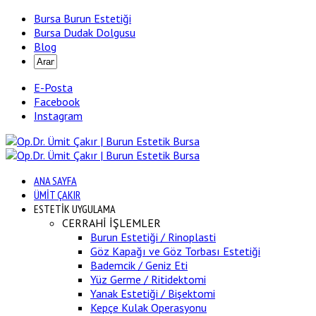
Bursa Burun Estetiği
Bursa Dudak Dolgusu
Blog
E-Posta
Facebook
Instagram
ANA SAYFA
ÜMİT ÇAKIR
ESTETİK UYGULAMA
CERRAHİ İŞLEMLER
Burun Estetiği / Rinoplasti
Göz Kapağı ve Göz Torbası Estetiği
Bademcik / Geniz Eti
Yüz Germe / Ritidektomi
Yanak Estetiği / Bişektomi
Kepçe Kulak Operasyonu