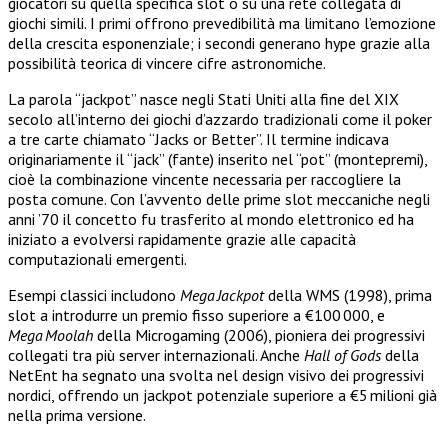
giocatori su quella specifica slot o su una rete collegata di
giochi simili. I primi offrono prevedibilità ma limitano l’emozione
della crescita esponenziale; i secondi generano hype grazie alla
possibilità teorica di vincere cifre astronomiche.
La parola “jackpot” nasce negli Stati Uniti alla fine del XIX
secolo all’interno dei giochi d’azzardo tradizionali come il poker
a tre carte chiamato “Jacks or Better”. Il termine indicava
originariamente il “jack” (fante) inserito nel “pot” (montepremi),
cioè la combinazione vincente necessaria per raccogliere la
posta comune. Con l’avvento delle prime slot meccaniche negli
anni ’70 il concetto fu trasferito al mondo elettronico ed ha
iniziato a evolversi rapidamente grazie alle capacità
computazionali emergenti.
Esempi classici includono
Mega Jackpot
della WMS (1998), prima
slot a introdurre un premio fisso superiore a €100 000, e
Mega Moolah
della Microgaming (2006), pioniera dei progressivi
collegati tra più server internazionali. Anche
Hall of Gods
della
NetEnt ha segnato una svolta nel design visivo dei progressivi
nordici, offrendo un jackpot potenziale superiore a €5 milioni già
nella prima versione.