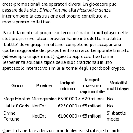
cross‑promozionali tra operatori diversi. Un giocatore può
passare dalla slot
Divine Fortune
alla
Mega Joker
senza
interrompere la costruzione del proprio contributo al
montepremio collettivo.
Parallelamente al progresso tecnico è nato il multiplayer nelle
slot progressive: alcuni provider hanno introdotto modalità
“battle” dove gruppi simultanei competono per accaparrarsi
quote maggiorate del jackpot entro un arco temporale limitato
(ad esempio cinque minuti). Questo approccio trasforma
l’esperienza solitaria tipica delle slot tradizionali in uno
spettacolo interattivo simile ai tornei degli sportbook crypto.
Jackpot
Jackpot
Modalità
Gioco
Provider
massimo
minimo
multiplayer
raggiungibile
Mega Moolah
Microgaming
€500 000
> €20 milioni
No
Hall of Gods
NetEnt
€250 000
≈ €5 milioni
No
Divine
Sì (battle
NetEnt
€100 000
≈ €3 milioni
Fortune
mode)
Questa tabella evidenzia come le diverse strategie tecniche