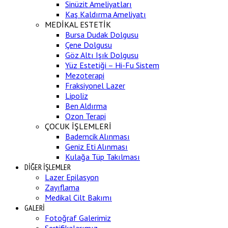
Sinüzit Ameliyatları
Kaş Kaldırma Ameliyatı
MEDİKAL ESTETİK
Bursa Dudak Dolgusu
Çene Dolgusu
Göz Altı Işık Dolgusu
Yüz Estetiği – Hi-Fu Sistem
Mezoterapi
Fraksiyonel Lazer
Lipoliz
Ben Aldırma
Ozon Terapi
ÇOCUK İŞLEMLERİ
Bademcik Alınması
Geniz Eti Alınması
Kulağa Tüp Takılması
DİĞER İŞLEMLER
Lazer Epilasyon
Zayıflama
Medikal Cilt Bakımı
GALERİ
Fotoğraf Galerimiz