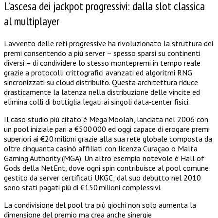
L’ascesa dei jackpot progressivi: dalla slot classica
al multiplayer
L’avvento delle reti progressive ha rivoluzionato la struttura dei
premi consentendo a più server – spesso sparsi su continenti
diversi – di condividere lo stesso montepremi in tempo reale
grazie a protocolli crittografici avanzati ed algoritmi RNG
sincronizzati su cloud distribuito. Questa architettura riduce
drasticamente la latenza nella distribuzione delle vincite ed
elimina colli di bottiglia legati ai singoli data‑center fisici.
Il caso studio più citato è Mega Moolah, lanciata nel 2006 con
un pool iniziale pari a €500 000 ed oggi capace di erogare premi
superiori ai €20 milioni grazie alla sua rete globale composta da
oltre cinquanta casinò affiliati con licenza Curaçao o Malta
Gaming Authority (MGA). Un altro esempio notevole è Hall of
Gods della NetEnt, dove ogni spin contribuisce al pool comune
gestito da server certificati UKGC; dal suo debutto nel 2010
sono stati pagati più di €150 milioni complessivi.
La condivisione del pool tra più giochi non solo aumenta la
dimensione del premio ma crea anche sinergie