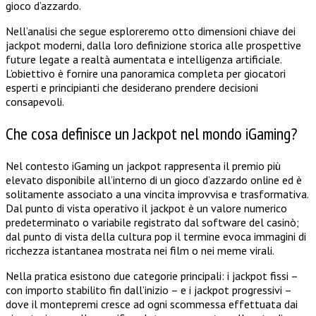
gioco d’azzardo.
Nell’analisi che segue esploreremo otto dimensioni chiave dei
jackpot moderni, dalla loro definizione storica alle prospettive
future legate a realtà aumentata e intelligenza artificiale.
L’obiettivo è fornire una panoramica completa per giocatori
esperti e principianti che desiderano prendere decisioni
consapevoli.
Che cosa definisce un Jackpot nel mondo iGaming?
Nel contesto iGaming un jackpot rappresenta il premio più
elevato disponibile all’interno di un gioco d’azzardo online ed è
solitamente associato a una vincita improvvisa e trasformativa.
Dal punto di vista operativo il jackpot è un valore numerico
predeterminato o variabile registrato dal software del casinò;
dal punto di vista della cultura pop il termine evoca immagini di
ricchezza istantanea mostrata nei film o nei meme virali.
Nella pratica esistono due categorie principali: i jackpot fissi –
con importo stabilito fin dall’inizio – e i jackpot progressivi –
dove il montepremi cresce ad ogni scommessa effettuata dai