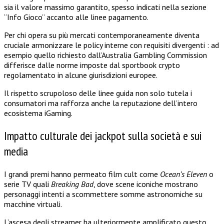
sia il valore massimo garantito, spesso indicati nella sezione
“Info Gioco” accanto alle linee pagamento.
Per chi opera su più mercati contemporaneamente diventa
cruciale armonizzare le policy interne con requisiti divergenti : ad
esempio quello richiesto dall’Australia Gambling Commission
differisce dalle norme imposte dal sportbook crypto
regolamentato in alcune giurisdizioni europee.
Il rispetto scrupoloso delle linee guida non solo tutela i
consumatori ma rafforza anche la reputazione dell’intero
ecosistema iGaming.
Impatto culturale dei jackpot sulla società e sui
media
I grandi premi hanno permeato film cult come
Ocean’s Eleven
o
serie TV quali
Breaking Bad
, dove scene iconiche mostrano
personaggi intenti a scommettere somme astronomiche su
macchine virtuali.
L’ascesa degli streamer ha ulteriormente amplificato questo