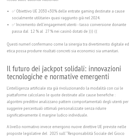
✅ Obiettivo UE 2030 «30 % delle entrate gaming destinate a cause
socialmente utilitarie» quasi raggiunto già nel 2024.
✅ Incremento dell’engagement utenti ‑ tasso conversione donante
passa dal 12 % al 27 % nei casinò dotati de​ ⁣⁣⁣⁣⁣⁣⁢⟩⟩⟩ ⟨⟨ ‌ ‌ ‌ ‌ ‌
Questi numerI confermano come la sinergia tra divertimento digitale ed
etica possa produrre risultati concreti sia economici sia umanitari.
Il futuro dei jackpot solidali: innovazioni
tecnologiche e normative emergenti
L’intelligenza artificiale sta già rivoluzionando la modalità con cui le
piattaforme calcolano le quote destinate alle cause benefiche :
algoritmi predittivi analizzano pattern comportamentali degli utenti per
suggerire percentuali ottimali personalizzate senza ridurre
significativamente il margine ludico individuale.
A livello normativo invece emergono nuove direttive UE previste nelle
proposte legislative del 2025 sull’“Responsabilità Sociale del Gioco