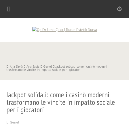
Ana Sayfa
Ana Sayfa
Genel
Jackpot solidali: come i casinò moderni
trasformano le vincite in impatto sociale per i giocatori
Jackpot solidali: come i casinò moderni
trasformano le vincite in impatto sociale
per i giocatori
Genel