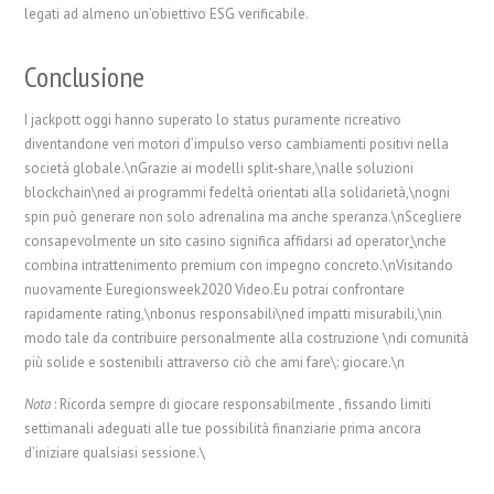
legati ad almeno un’obiettivo ESG verificabile.
Conclusione
I jackpott oggi hanno superato lo status puramente ricreativo
diventandone veri motori d’impulso verso cambiamenti positivi nella
società globale.\nGrazie ai modelli split‑share,\nalle soluzioni
blockchain\ned ai programmi fedeltà orientati alla solidarietà,\nogni
spin può generare non solo adrenalina ma anche speranza.\nScegliere
consapevolmente un sito casino significa affidarsi ad operator​⁠️​⁠‍ ⁠️​​⁠️​⁠‍ ​​͍\nche
combina intrattenimento premium con impegno concreto.\nVisitando
nuovamente Euregionsweek2020 Video.Eu potrai confrontare
rapidamente rating,\nbonus responsabili\ned impatti misurabili,\nin
modo tale da contribuire personalmente alla costruzione \ndi comunità
più solide e sostenibili attraverso ciò che ami fare\: giocare.\n
Nota
: Ricorda sempre ​di giocare responsabilmente , fissando limiti
settimanali adeguat­i alle tue possibilità finanziarie prima ancora
d’iniziare qualsiasi sessione.\