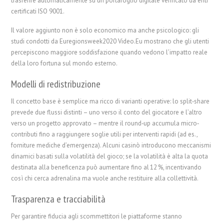
trasferire automaticamente su un portafoglio digitale verificato da enti
certificati ISO 9001.
Il valore aggiunto non è solo economico ma anche psicologico: gli
studi condotti da Euregionsweek2020 Video.Eu mostrano che gli utenti
percepiscono maggiore soddisfazione quando vedono l’impatto reale
della loro fortuna sul mondo esterno.
Modelli di redistribuzione
Il concetto base è semplice ma ricco di varianti operative: lo split‑share
prevede due flussi distinti – uno verso il conto del giocatore e l’altro
verso un progetto approvato – mentre il round‑up accumula micro‐
contributi fino a raggiungere soglie utili per interventi rapidi (ad es.,
forniture mediche d’emergenza). Alcuni casinò introducono meccanismi
dinamici basati sulla volatilità del gioco; se la volatilità è alta la quota
destinata alla beneficenza può aumentare fino al 12 %, incentivando
così chi cerca adrenalina ma vuole anche restituire alla collettività.
Trasparenza e tracciabilità
Per garantire fiducia agli scommettitori le piattaforme stanno