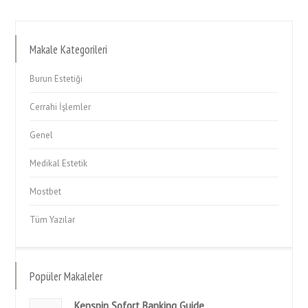
Makale Kategorileri
Burun Estetiği
Cerrahi İşlemler
Genel
Medikal Estetik
Mostbet
Tüm Yazılar
Popüler Makaleler
Kenspin Sofort Banking Guide