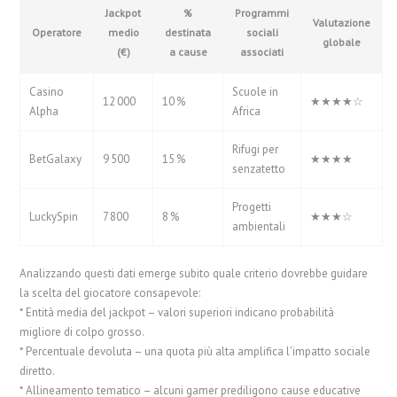
Jackpot
%
Programmi
Valutazione
Operatore
medio
destinata
sociali
globale
(€)
a cause
associati
Casino
Scuole in
12 000
10 %
★★★★☆
Alpha
Africa
Rifugi per
BetGalaxy
9 500
15 %
★★★★
senzatetto
Progetti
LuckySpin
7 800
8 %
★★★☆
ambientali
Analizzando questi dati emerge subito quale criterio dovrebbe guidare
la scelta del giocatore consapevole:
* Entità media del jackpot – valori superiori indicano probabilità
migliore di colpo grosso.
* Percentuale devoluta – una quota più alta amplifica l’impatto sociale
diretto.
* Allineamento tematico – alcuni gamer prediligono cause educative