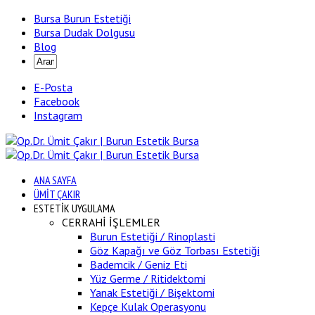
Bursa Burun Estetiği
Bursa Dudak Dolgusu
Blog
E-Posta
Facebook
Instagram
ANA SAYFA
ÜMİT ÇAKIR
ESTETİK UYGULAMA
CERRAHİ İŞLEMLER
Burun Estetiği / Rinoplasti
Göz Kapağı ve Göz Torbası Estetiği
Bademcik / Geniz Eti
Yüz Germe / Ritidektomi
Yanak Estetiği / Bişektomi
Kepçe Kulak Operasyonu