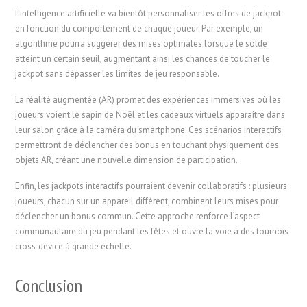
L’intelligence artificielle va bientôt personnaliser les offres de jackpot
en fonction du comportement de chaque joueur. Par exemple, un
algorithme pourra suggérer des mises optimales lorsque le solde
atteint un certain seuil, augmentant ainsi les chances de toucher le
jackpot sans dépasser les limites de jeu responsable.
La réalité augmentée (AR) promet des expériences immersives où les
joueurs voient le sapin de Noël et les cadeaux virtuels apparaître dans
leur salon grâce à la caméra du smartphone. Ces scénarios interactifs
permettront de déclencher des bonus en touchant physiquement des
objets AR, créant une nouvelle dimension de participation.
Enfin, les jackpots interactifs pourraient devenir collaboratifs : plusieurs
joueurs, chacun sur un appareil différent, combinent leurs mises pour
déclencher un bonus commun. Cette approche renforce l’aspect
communautaire du jeu pendant les fêtes et ouvre la voie à des tournois
cross‑device à grande échelle.
Conclusion