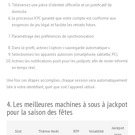
Téléversez une pièce d’identité officielle et un justificatif de
domicile.
Le processus KYC garantit que votre compte est conforme aux
exigences de jeu légal et facilite les retraits futurs.
Paramétrage des préférences de synchronisation
Dans le profil, activez l’option « sauvegarde automatique ».
Sélectionnez les appareils autorisés (smartphone, tablette, PC).
Activez les notifications push pour les jackpots afin de rester informé
en temps réel.
Une fois ces étapes accomplies, chaque session sera automatiquement
liée à votre identifiant, quel que soit l’appareil utilisé.
4. Les meilleures machines à sous à jackpot
pour la saison des fêtes
Jackpot
Slot
Thème Noël
RTP
Volatilité
max