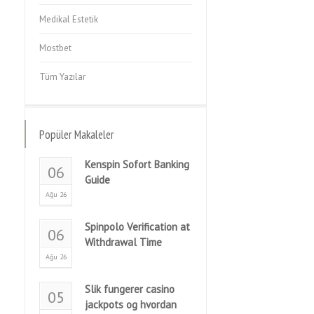
Medikal Estetik
Mostbet
Tüm Yazılar
Popüler Makaleler
Kenspin Sofort Banking
06
Guide
Ağu 26
Spinpolo Verification at
06
Withdrawal Time
Ağu 26
Slik fungerer casino
05
jackpots og hvordan