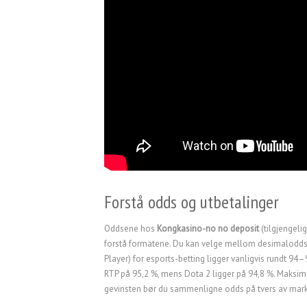
Forstå odds og utbetalinger
Oddsene hos
Kongkasino-no no deposit
(tilgjengeli
forstå formatene. Du kan velge mellom desimalodds (f
Player) for esports-betting ligger vanligvis rundt 
RTP på 95,2 %, mens Dota 2 ligger på 94,8 %. Maksima
gevinsten bør du sammenligne odds på tvers av marked