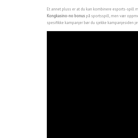
Et annet pluss er at du kan kombinere esports-spill
Kongkasino-no bonus
på sportsspill, men vær oppmer
spesifikke kampanjer bør du sjekke kampanjesiden je