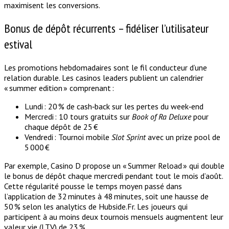
maximisent les conversions.
Bonus de dépôt récurrents – fidéliser l’utilisateur
estival
Les promotions hebdomadaires sont le fil conducteur d’une
relation durable. Les casinos leaders publient un calendrier
« summer edition » comprenant :
Lundi : 20 % de cash‑back sur les pertes du week‑end
Mercredi : 10 tours gratuits sur
Book of Ra Deluxe
pour
chaque dépôt de 25 €
Vendredi : Tournoi mobile
Slot Sprint
avec un prize pool de
5 000 €
Par exemple, Casino D propose un « Summer Reload » qui double
le bonus de dépôt chaque mercredi pendant tout le mois d’août.
Cette régularité pousse le temps moyen passé dans
l’application de 32 minutes à 48 minutes, soit une hausse de
50 % selon les analytics de Hubside.Fr. Les joueurs qui
participent à au moins deux tournois mensuels augmentent leur
valeur vie (LTV) de 23 %.