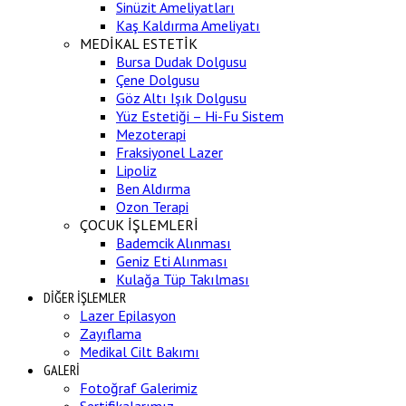
Sinüzit Ameliyatları
Kaş Kaldırma Ameliyatı
MEDİKAL ESTETİK
Bursa Dudak Dolgusu
Çene Dolgusu
Göz Altı Işık Dolgusu
Yüz Estetiği – Hi-Fu Sistem
Mezoterapi
Fraksiyonel Lazer
Lipoliz
Ben Aldırma
Ozon Terapi
ÇOCUK İŞLEMLERİ
Bademcik Alınması
Geniz Eti Alınması
Kulağa Tüp Takılması
DİĞER İŞLEMLER
Lazer Epilasyon
Zayıflama
Medikal Cilt Bakımı
GALERİ
Fotoğraf Galerimiz