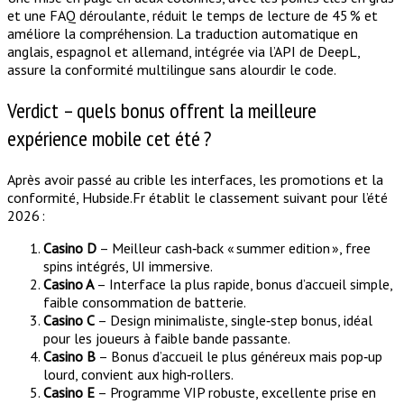
et une FAQ déroulante, réduit le temps de lecture de 45 % et
améliore la compréhension. La traduction automatique en
anglais, espagnol et allemand, intégrée via l’API de DeepL,
assure la conformité multilingue sans alourdir le code.
Verdict – quels bonus offrent la meilleure
expérience mobile cet été ?
Après avoir passé au crible les interfaces, les promotions et la
conformité, Hubside.Fr établit le classement suivant pour l’été
2026 :
Casino D
– Meilleur cash‑back « summer edition », free
spins intégrés, UI immersive.
Casino A
– Interface la plus rapide, bonus d’accueil simple,
faible consommation de batterie.
Casino C
– Design minimaliste, single‑step bonus, idéal
pour les joueurs à faible bande passante.
Casino B
– Bonus d’accueil le plus généreux mais pop‑up
lourd, convient aux high‑rollers.
Casino E
– Programme VIP robuste, excellente prise en