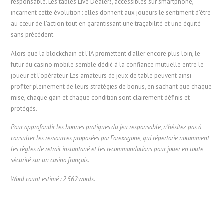
responsable. Les tables Live Dealers, accessibles sur smartphone,
incarnent cette évolution : elles donnent aux joueurs le sentiment d’être
au cœur de l’action tout en garantissant une traçabilité et une équité
sans précédent.
Alors que la blockchain et l’IA promettent d’aller encore plus loin, le
futur du casino mobile semble dédié à la confiance mutuelle entre le
joueur et l’opérateur. Les amateurs de jeux de table peuvent ainsi
profiter pleinement de leurs stratégies de bonus, en sachant que chaque
mise, chaque gain et chaque condition sont clairement définis et
protégés.
Pour approfondir les bonnes pratiques du jeu responsable, n’hésitez pas à
consulter les ressources proposées par Forexagone, qui répertorie notamment
les règles de retrait instantané et les recommandations pour jouer en toute
sécurité sur un casino français.
Word count estimé : 2 562 words.