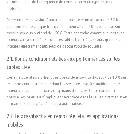
volume de jeu, de la fréquence de connexion et du type de jeux
préférés.
Par exemple, un casino français peut proposer un « boost » de 50 %
supplémentaire chaque fois que le joueur atteint 10 h de jeu Live sur
mobile, avec un plafond de 150 €. Cette approche dynamique incite les
joueurs à revenir et à explorer les tables Live, où des tours gratuits sont
intégrés directement aux jeux de baccarat ou de roulette.
2.1. Bonus conditionnels liés aux performances sur les
tables Live
Certains opérateurs offrent des bonus de mise « cash‑back » de 10 % sur
les pertes enregistrées pendant les sessions Live, à condition que le
joueur participe à au moins cinq mains distinctes. Cette condition
pousse les joueurs à s’impliquer davantage dans le jeu en direct, tout en
limitant les abus grâce à un suivi automatisé.
2.2. Le « cashback » en temps réel via les applications
mobiles