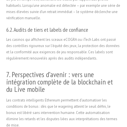
habituels. Lorsqu’une anomalie est détectée – par exemple une série de
mises élevées suivie d’un retrait immédiat – le système déclenche une
vérification manuelle.
6.2. Audits de tiers et labels de confiance
Les casinos qui affichent les sceaux eCOGRA ou iTech Labs ont passé
des contrôles rigoureux sur l’équité des jeux, la protection des données
et la conformité aux exigences de jeu responsable. Ces labels sont
régulièrement renouvelés après des audits indépendants.
7. Perspectives d’avenir : vers une
intégration complète de la blockchain et
du Live mobile
Les contrats intelligents Ethereum permettent d’automatiser les
conditions de bonus : dès que le wagering atteint le seuil défini, le
bonus est libéré sans intervention humaine. Cette automatisation
élimine les retards et les disputes liées aux interprétations des termes
de mise.