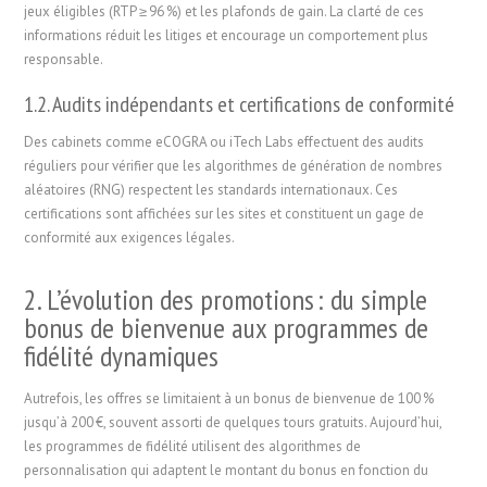
jeux éligibles (RTP ≥ 96 %) et les plafonds de gain. La clarté de ces
informations réduit les litiges et encourage un comportement plus
responsable.
1.2. Audits indépendants et certifications de conformité
Des cabinets comme eCOGRA ou iTech Labs effectuent des audits
réguliers pour vérifier que les algorithmes de génération de nombres
aléatoires (RNG) respectent les standards internationaux. Ces
certifications sont affichées sur les sites et constituent un gage de
conformité aux exigences légales.
2. L’évolution des promotions : du simple
bonus de bienvenue aux programmes de
fidélité dynamiques
Autrefois, les offres se limitaient à un bonus de bienvenue de 100 %
jusqu’à 200 €, souvent assorti de quelques tours gratuits. Aujourd’hui,
les programmes de fidélité utilisent des algorithmes de
personnalisation qui adaptent le montant du bonus en fonction du