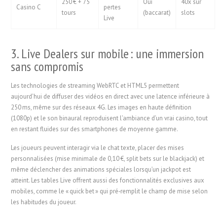
250 € + 75
Oui
40x sur
Casino C
pertes
tours
(baccarat)
slots
Live
3. Live Dealers sur mobile : une immersion
sans compromis
Les technologies de streaming WebRTC et HTML5 permettent
aujourd’hui de diffuser des vidéos en direct avec une latence inférieure à
250 ms, même sur des réseaux 4G. Les images en haute définition
(1080p) et le son binaural reproduisent l’ambiance d’un vrai casino, tout
en restant fluides sur des smartphones de moyenne gamme.
Les joueurs peuvent interagir via le chat texte, placer des mises
personnalisées (mise minimale de 0,10 €, split bets sur le blackjack) et
même déclencher des animations spéciales lorsqu’un jackpot est
atteint. Les tables Live offrent aussi des fonctionnalités exclusives aux
mobiles, comme le « quick bet » qui pré‑remplit le champ de mise selon
les habitudes du joueur.