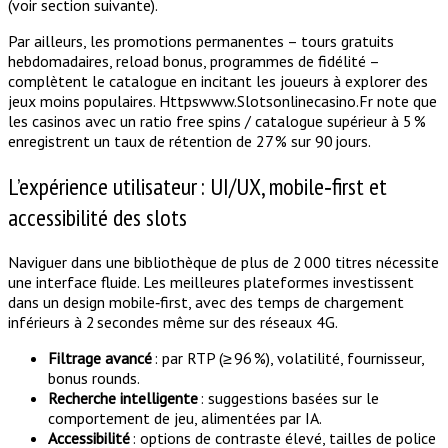
(voir section suivante).
Par ailleurs, les promotions permanentes – tours gratuits
hebdomadaires, reload bonus, programmes de fidélité –
complètent le catalogue en incitant les joueurs à explorer des
jeux moins populaires. Httpswww.Slotsonlinecasino.Fr note que
les casinos avec un ratio free spins / catalogue supérieur à 5 %
enregistrent un taux de rétention de 27 % sur 90 jours.
L’expérience utilisateur : UI/UX, mobile‑first et
accessibilité des slots
Naviguer dans une bibliothèque de plus de 2 000 titres nécessite
une interface fluide. Les meilleures plateformes investissent
dans un design mobile‑first, avec des temps de chargement
inférieurs à 2 secondes même sur des réseaux 4G.
Filtrage avancé
: par RTP (≥ 96 %), volatilité, fournisseur,
bonus rounds.
Recherche intelligente
: suggestions basées sur le
comportement de jeu, alimentées par IA.
Accessibilité
: options de contraste élevé, tailles de police