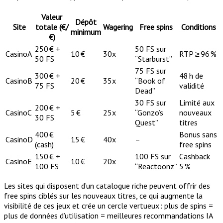
Valeur
Dépôt
Site
totale (€/
Wagering
Free spins
Conditions
minimum
€)
250 € +
50 FS sur
CasinoA
10 €
30x
RTP ≥ 96 %
50 FS
“Starburst”
75 FS sur
300 € +
48 h de
CasinoB
20 €
35x
“Book of
75 FS
validité
Dead”
30 FS sur
Limité aux
200 € +
CasinoC
5 €
25x
“Gonzo’s
nouveaux
30 FS
Quest”
titres
400 €
Bonus sans
CasinoD
15 €
40x
–
(cash)
free spins
150 € +
100 FS sur
Cashback
CasinoE
10 €
20x
100 FS
“Reactoonz”
5 %
Les sites qui disposent d’un catalogue riche peuvent offrir des
free spins ciblés sur les nouveaux titres, ce qui augmente la
visibilité de ces jeux et crée un cercle vertueux : plus de spins =
plus de données d’utilisation = meilleures recommandations IA