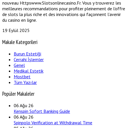
nouveau Httpswww.Slotsonlinecasino.Fr. Vous y trouverez les
meilleures recommandations pour profiter pleinement de l’offre
de slots la plus riche et des innovations qui façonnent l’avenir
du casino en ligne.
19 Eylül 2025
Makale Kategorileri
Burun Estetiği
Cerrahi İşlemler
Genel
Medikal Estetik
Mostbet
Tüm Yazılar
Popüler Makaleler
06
Ağu 26
Kenspin Sofort Banking Guide
06
Ağu 26
Spinpolo Verification at Withdrawal Time