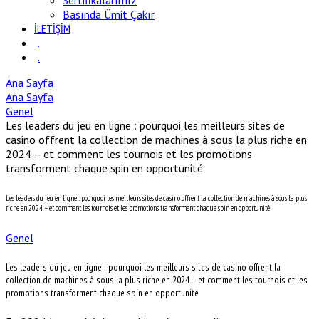
Sertifikalarımız
Basında Ümit Çakır
İLETİŞİM
.
.
Ana Sayfa
Ana Sayfa
Genel
Les leaders du jeu en ligne : pourquoi les meilleurs sites de
casino offrent la collection de machines à sous la plus riche en
2024 – et comment les tournois et les promotions
transforment chaque spin en opportunité
Les leaders du jeu en ligne : pourquoi les meilleurs sites de casino offrent la collection de machines à sous la plus
riche en 2024 – et comment les tournois et les promotions transforment chaque spin en opportunité
Genel
Les leaders du jeu en ligne : pourquoi les meilleurs sites de casino offrent la
collection de machines à sous la plus riche en 2024 – et comment les tournois et les
promotions transforment chaque spin en opportunité