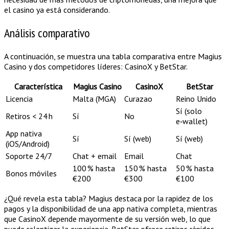
el casino ya está considerando.
Análisis comparativo
A continuación, se muestra una tabla comparativa entre Magius
Casino y dos competidores líderes: CasinoX y BetStar.
Característica
Magius Casino
CasinoX
BetStar
Licencia
Malta (MGA)
Curazao
Reino Unido
Sí (solo
Retiros < 24 h
Sí
No
e‑wallet)
App nativa
Sí
Sí (web)
Sí (web)
(iOS/Android)
Soporte 24/7
Chat + email
Email
Chat
100 % hasta
150 % hasta
50 % hasta
Bonos móviles
€200
€300
€100
¿Qué revela esta tabla? Magius destaca por la rapidez de los
pagos y la disponibilidad de una app nativa completa, mientras
que CasinoX depende mayormente de su versión web, lo que
puede ralentizar la experiencia. BetStar ofrece retiros rápidos,