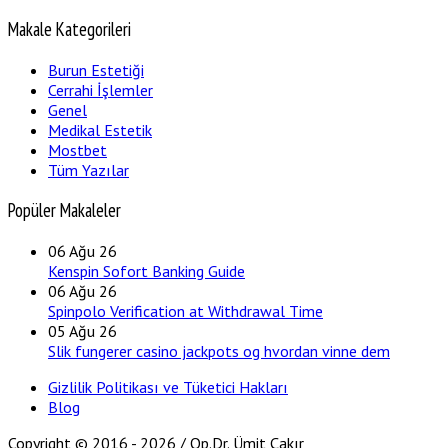
Makale Kategorileri
Burun Estetiği
Cerrahi İşlemler
Genel
Medikal Estetik
Mostbet
Tüm Yazılar
Popüler Makaleler
06
Ağu 26
Kenspin Sofort Banking Guide
06
Ağu 26
Spinpolo Verification at Withdrawal Time
05
Ağu 26
Slik fungerer casino jackpots og hvordan vinne dem
Gizlilik Politikası ve Tüketici Hakları
Blog
Copyright ©
2016 - 2026 / Op.Dr. Ümit Çakır