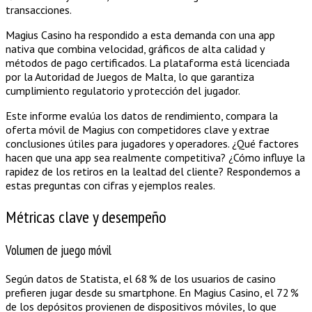
transacciones.
Magius Casino ha respondido a esta demanda con una app
nativa que combina velocidad, gráficos de alta calidad y
métodos de pago certificados. La plataforma está licenciada
por la Autoridad de Juegos de Malta, lo que garantiza
cumplimiento regulatorio y protección del jugador.
Este informe evalúa los datos de rendimiento, compara la
oferta móvil de Magius con competidores clave y extrae
conclusiones útiles para jugadores y operadores. ¿Qué factores
hacen que una app sea realmente competitiva? ¿Cómo influye la
rapidez de los retiros en la lealtad del cliente? Respondemos a
estas preguntas con cifras y ejemplos reales.
Métricas clave y desempeño
Volumen de juego móvil
Según datos de Statista, el 68 % de los usuarios de casino
prefieren jugar desde su smartphone. En Magius Casino, el 72 %
de los depósitos provienen de dispositivos móviles, lo que