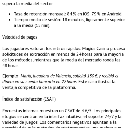
supera la media del sector.
Tasa de retención mensual: 84 % en iOS, 79 % en Android.
Tiempo medio de sesión: 18 minutos, ligeramente superior
a la media (15 min).
Velocidad de pagos
Los jugadores valoran los retiros rápidos. Magius Casino procesa
solicitudes de extracción en menos de 24 horas para la mayoría
de los métodos, mientras que la media del mercado ronda las
48 horas.
Ejemplo:
María, jugadora de Valencia, solicitó 150 €, y recibió el
dinero en su cuenta bancaria en 22 horas
. Este caso ilustra la
ventaja competitiva de la plataforma.
Índice de satisfacción (CSAT)
Encuestas internas muestran un CSAT de 4.6/5. Los principales
elogios se centran en la interfaz intuitiva, el soporte 24/7 y la
variedad de juegos. Los comentarios negativos apuntan a la
necesidad de más métodos de criptomonedas, una mejora que