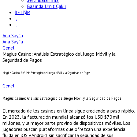
Sertifikalarımız
Basında Ümit Çakır
İLETİŞİM
.
.
Ana Sayfa
Ana Sayfa
Genel
Magius Casino: Análisis Estratégico del Juego Móvil y la
Seguridad de Pagos
Magius Casino: Análisis Estratégico del Juego Móvil y la Seguridad de Pagos
Genel
Magius Casino: Análisis Estratégico del Juego Móvil y la Seguridad de Pagos
El mercado de los casinos en línea sigue creciendo a paso rápido.
En 2023, la facturación mundial alcanzó los USD $70 mil
millones, y la mayor parte provino de dispositivos móviles. Los
jugadores buscan plataformas que ofrezcan una experiencia
fluida en iOS y Android, sin sacrificar la seguridad de sus