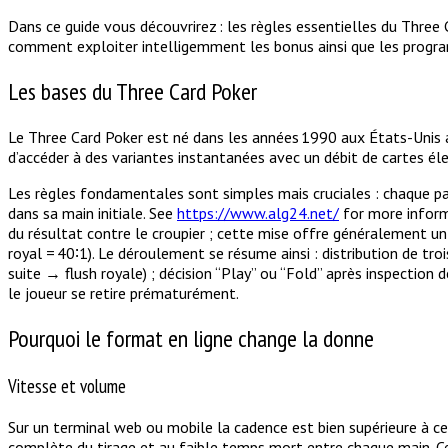
Dans ce guide vous découvrirez : les règles essentielles du Thre
comment exploiter intelligemment les bonus ainsi que les programm
Les bases du Three Card Poker
Le Three Card Poker est né dans les années 1990 aux États-Unis a
d’accéder à des variantes instantanées avec un débit de cartes éle
Les règles fondamentales sont simples mais cruciales : chaque par
dans sa main initiale. See
https://www.alg24.net/
for more inform
du résultat contre le croupier ; cette mise offre généralement un
royal = 40∶1). Le déroulement se résume ainsi : distribution de tro
suite → flush royale) ; décision “Play” ou “Fold” après inspection
le joueur se retire prématurément.
Pourquoi le format en ligne change la donne
Vitesse et volume
Sur un terminal web ou mobile la cadence est bien supérieure à ce
complète du tirage et au faible temps mort entre chaque main. Ce