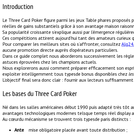
Introduction
Le Three Card Poker figure parmi les jeux Table phares proposés 
réelles de gains substantiels grâce à son avantage maison raisonn
Sa popularité croissante s’explique aussi par l’émergence réguli
Ces compétitions attirent aujourd’hui tant des amateurs curieux q
Pour comparer les meilleurs sites où s’affronter, consultez
Alg24
aucune promotion directe auprès d’opérateurs particuliers.
Dans ce guide complet nous aborderons successivement les règles
astuces éprouvées chez les champions actuels.
Nous explorerons aussi comment préparer efficacement son esprit 
exploiter intelligemment tous typesde bonus disponibles chez
le
L’objectif final sera donc clair : fournir aux lecteurs suffisamme
Les bases du Three Card Poker
Né dans les salles américaines début 1990 puis adapté très tôt a
avantages technologiques modernes telsque temps réel display an
Au cœurdu mécanisme se trouvent trois typesde paris distincts :
Ante
mise obligatoire placée avant toute distribution ;