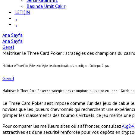
Sertifikalarımız
Basında Ümit Çakır
İLETİŞİM
.
.
Ana Sayfa
Ana Sayfa
Genel
Maîtriser le Three Card Poker : stratégies des champions du casin
Maîtriser le Three Card Poker : stratégies des champions du casino en ligne – Guide pas‑à‑pas
Genel
Maîtriser le Three Card Poker : stratégies des champions du casino en ligne – Guide p
Le Three Card Poker s’est imposé comme l’un des jeux de table les 
novices que les joueurs chevronnés qui recherchent une expérience 
grimper les classements des tournois virtuels, ce jeu mérite une 
Pour comparer les meilleurs sites où s’affronter, consultez
Alg24
attractives et d’une sécurité renforcée pour vos dépôts en crypt