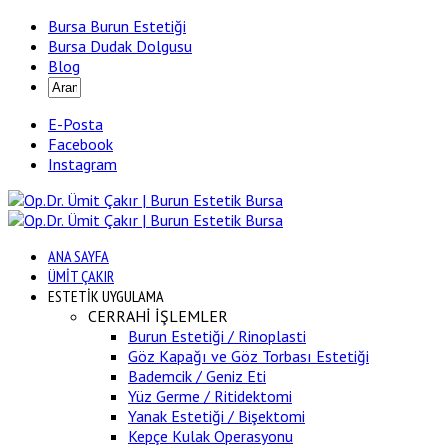
Bursa Burun Estetiği
Bursa Dudak Dolgusu
Blog
E-Posta
Facebook
Instagram
ANA SAYFA
ÜMİT ÇAKIR
ESTETİK UYGULAMA
CERRAHİ İŞLEMLER
Burun Estetiği / Rinoplasti
Göz Kapağı ve Göz Torbası Estetiği
Bademcik / Geniz Eti
Yüz Germe / Ritidektomi
Yanak Estetiği / Bişektomi
Kepçe Kulak Operasyonu