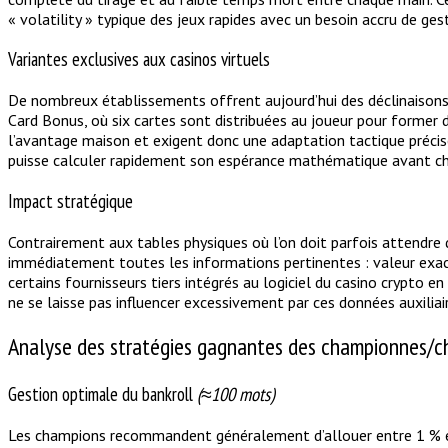
« volatility » typique des jeux rapides avec un besoin accru de ges
Variantes exclusives aux casinos virtuels
De nombreux établissements offrent aujourd’hui des déclinaisons 
Card Bonus, où six cartes sont distribuées au joueur pour former
l’avantage maison et exigent donc une adaptation tactique précise
puisse calculer rapidement son espérance mathématique avant ch
Impact stratégique
Contrairement aux tables physiques où l’on doit parfois attendre q
immédiatement toutes les informations pertinentes : valeur exact
certains fournisseurs tiers intégrés au logiciel du casino crypto e
ne se laisse pas influencer excessivement par ces données auxilia
Analyse des stratégies gagnantes des championnes/
Gestion optimale du bankroll
(≈100 mots)
Les champions recommandent généralement d’allouer entre 1 % et