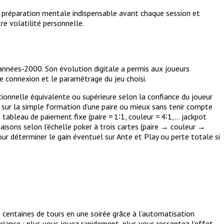
la préparation mentale indispensable avant chaque session et
e volatilité personnelle.
années‑2000. Son évolution digitale a permis aux joueurs
de connexion et le paramétrage du jeu choisi.
tionnelle équivalente ou supérieure selon la confiance du joueur
sur la simple formation d’une paire ou mieux sans tenir compte
tableau de paiement fixe (paire = 1∶1, couleur = 4∶1,… jackpot
naisons selon l’échelle poker à trois cartes (paire → couleur →
our déterminer le gain éventuel sur Ante et Play ou perte totale si
 centaines de tours en une soirée grâce à l’automatisation
iance : plus vous jouez rapidement, plus vous ressentez l’effet