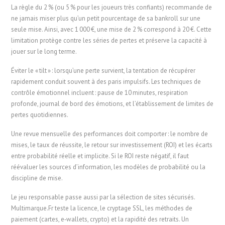
La règle du 2 % (ou 5 % pour les joueurs très confiants) recommande de
ne jamais miser plus qu’un petit pourcentage de sa bankroll sur une
seule mise. Ainsi, avec 1 000 €, une mise de 2 % correspond à 20 €. Cette
limitation protège contre les séries de pertes et préserve la capacité à
jouer sur le long terme.
Éviter le « tilt » : lorsqu’une perte survient, la tentation de récupérer
rapidement conduit souvent à des paris impulsifs. Les techniques de
contrôle émotionnel incluent : pause de 10 minutes, respiration
profonde, journal de bord des émotions, et l’établissement de limites de
pertes quotidiennes.
Une revue mensuelle des performances doit comporter : le nombre de
mises, le taux de réussite, le retour sur investissement (ROI) et les écarts
entre probabilité réelle et implicite. Si le ROI reste négatif, il faut
réévaluer les sources d’information, les modèles de probabilité ou la
discipline de mise.
Le jeu responsable passe aussi par la sélection de sites sécurisés.
Multimarque.Fr teste la licence, le cryptage SSL, les méthodes de
paiement (cartes, e‑wallets, crypto) et la rapidité des retraits. Un