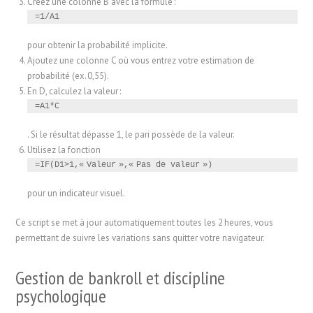
Créez une colonne B avec la formule :
=1/A1
pour obtenir la probabilité implicite.
Ajoutez une colonne C où vous entrez votre estimation de
probabilité (ex. 0,55).
En D, calculez la valeur :
=A1*C
. Si le résultat dépasse 1, le pari possède de la valeur.
Utilisez la fonction
=IF(D1>1,« Valeur »,« Pas de valeur »)
pour un indicateur visuel.
Ce script se met à jour automatiquement toutes les 2 heures, vous
permettant de suivre les variations sans quitter votre navigateur.
Gestion de bankroll et discipline
psychologique