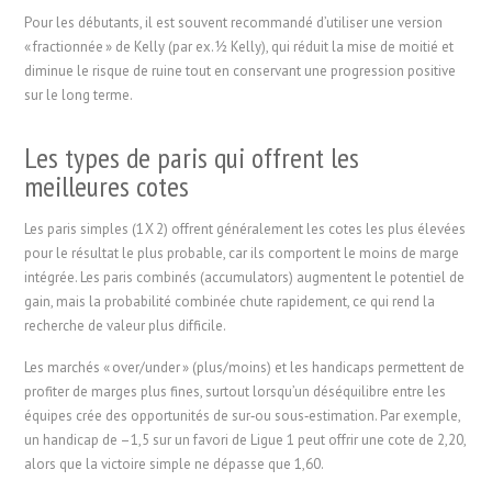
Pour les débutants, il est souvent recommandé d’utiliser une version
« fractionnée » de Kelly (par ex. ½ Kelly), qui réduit la mise de moitié et
diminue le risque de ruine tout en conservant une progression positive
sur le long terme.
Les types de paris qui offrent les
meilleures cotes
Les paris simples (1 X 2) offrent généralement les cotes les plus élevées
pour le résultat le plus probable, car ils comportent le moins de marge
intégrée. Les paris combinés (accumulators) augmentent le potentiel de
gain, mais la probabilité combinée chute rapidement, ce qui rend la
recherche de valeur plus difficile.
Les marchés « over/under » (plus/moins) et les handicaps permettent de
profiter de marges plus fines, surtout lorsqu’un déséquilibre entre les
équipes crée des opportunités de sur‑ou sous‑estimation. Par exemple,
un handicap de –1,5 sur un favori de Ligue 1 peut offrir une cote de 2,20,
alors que la victoire simple ne dépasse que 1,60.