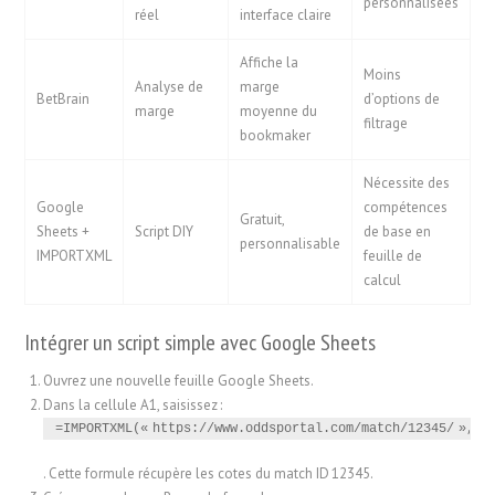
personnalisées
réel
interface claire
Affiche la
Moins
Analyse de
marge
BetBrain
d’options de
marge
moyenne du
filtrage
bookmaker
Nécessite des
Google
compétences
Gratuit,
Sheets +
Script DIY
de base en
personnalisable
IMPORTXML
feuille de
calcul
Intégrer un script simple avec Google Sheets
Ouvrez une nouvelle feuille Google Sheets.
Dans la cellule A1, saisissez :
=IMPORTXML(« https://www.oddsportal.com/match/12345/ »,« /
. Cette formule récupère les cotes du match ID 12345.