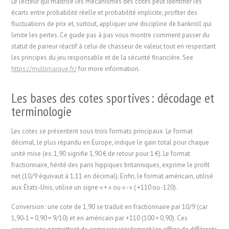
Le lecteur qui maîtrise les mécanismes des cotes peut identifier les
écarts entre probabilité réelle et probabilité implicite, profiter des
fluctuations de prix et, surtout, appliquer une discipline de bankroll qui
limite les pertes. Ce guide pas à pas vous montre comment passer du
statut de parieur réactif à celui de chasseur de valeur, tout en respectant
les principes du jeu responsable et de la sécurité financière. See
https://multimarque.fr/
for more information.
Les bases des cotes sportives : décodage et
terminologie
Les cotes se présentent sous trois formats principaux. Le format
décimal, le plus répandu en Europe, indique le gain total pour chaque
unité mise (ex. 1,90 signifie 1,90 € de retour pour 1 €). Le format
fractionnaire, hérité des paris hippiques britanniques, exprime le profit
net (10/9 équivaut à 1,11 en décimal). Enfin, le format américain, utilisé
aux États-Unis, utilise un signe « + » ou « ‑ » ( +110 ou ‑120).
Conversion : une cote de 1,90 se traduit en fractionnaire par 10/9 (car
1,90‑1 = 0,90 = 9/10) et en américain par +110 (100 × 0,90). Ces