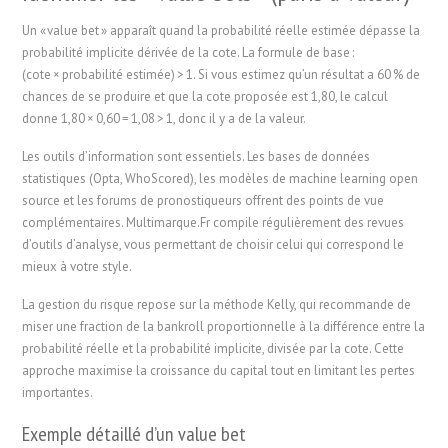
Un « value bet » apparaît quand la probabilité réelle estimée dépasse la
probabilité implicite dérivée de la cote. La formule de base :
(cote × probabilité estimée) > 1. Si vous estimez qu’un résultat a 60 % de
chances de se produire et que la cote proposée est 1,80, le calcul
donne 1,80 × 0,60 = 1,08 > 1, donc il y a de la valeur.
Les outils d’information sont essentiels. Les bases de données
statistiques (Opta, WhoScored), les modèles de machine learning open
source et les forums de pronostiqueurs offrent des points de vue
complémentaires. Multimarque.Fr compile régulièrement des revues
d’outils d’analyse, vous permettant de choisir celui qui correspond le
mieux à votre style.
La gestion du risque repose sur la méthode Kelly, qui recommande de
miser une fraction de la bankroll proportionnelle à la différence entre la
probabilité réelle et la probabilité implicite, divisée par la cote. Cette
approche maximise la croissance du capital tout en limitant les pertes
importantes.
Exemple détaillé d’un value bet