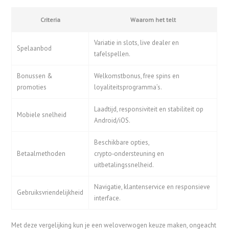
Criteria
Waarom het telt
Variatie in slots, live dealer en
Spelaanbod
tafelspellen.
Bonussen &
Welkomstbonus, free spins en
promoties
loyaliteitsprogramma’s.
Laadtijd, responsiviteit en stabiliteit op
Mobiele snelheid
Android/iOS.
Beschikbare opties,
Betaalmethoden
crypto‑ondersteuning en
uitbetalingssnelheid.
Navigatie, klantenservice en responsieve
Gebruiksvriendelijkheid
interface.
Met deze vergelijking kun je een weloverwogen keuze maken, ongeacht