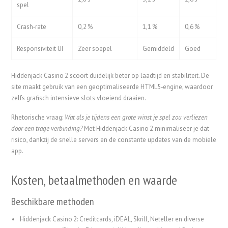
spel
Crash‑rate
0,2 %
1,1 %
0,6 %
Responsiviteit UI
Zeer soepel
Gemiddeld
Goed
Hiddenjack Casino 2 scoort duidelijk beter op laadtijd en stabiliteit. De
site maakt gebruik van een geoptimaliseerde HTML5‑engine, waardoor
zelfs grafisch intensieve slots vloeiend draaien.
Rhetorische vraag:
Wat als je tijdens een grote winst je spel zou verliezen
door een trage verbinding?
Met Hiddenjack Casino 2 minimaliseer je dat
risico, dankzij de snelle servers en de constante updates van de mobiele
app.
Kosten, betaalmethoden en waarde
Beschikbare methoden
Hiddenjack Casino 2: Creditcards, iDEAL, Skrill, Neteller en diverse