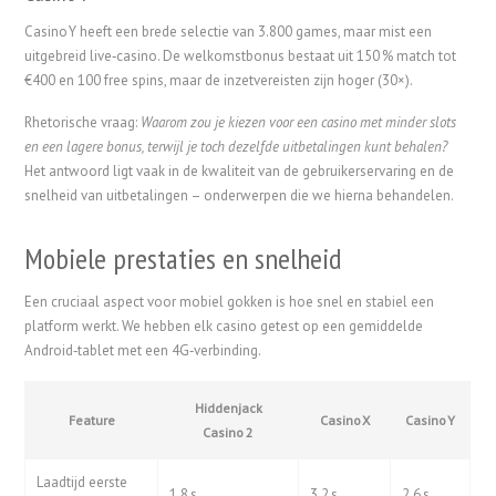
Casino Y heeft een brede selectie van 3.800 games, maar mist een
uitgebreid live‑casino. De welkomstbonus bestaat uit 150 % match tot
€400 en 100 free spins, maar de inzetvereisten zijn hoger (30×).
Rhetorische vraag:
Waarom zou je kiezen voor een casino met minder slots
en een lagere bonus, terwijl je toch dezelfde uitbetalingen kunt behalen?
Het antwoord ligt vaak in de kwaliteit van de gebruikerservaring en de
snelheid van uitbetalingen – onderwerpen die we hierna behandelen.
Mobiele prestaties en snelheid
Een cruciaal aspect voor mobiel gokken is hoe snel en stabiel een
platform werkt. We hebben elk casino getest op een gemiddelde
Android‑tablet met een 4G‑verbinding.
Hiddenjack
Feature
Casino X
Casino Y
Casino 2
Laadtijd eerste
1,8 s
3,2 s
2,6 s