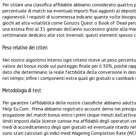
Per stilare una classifica affidabile abbiamo considerato quattro
percentuale di match sia eventuali importi fissi aggiunti al depos
ragionevoli. I requisiti di scommessa indicano quante volte bisogna
giochi ad alta volatilità come Gonzo’s Quest o Book of Dead perché
una estesa fino al 31 gennaio dell’anno successivo grazie alla maggi
settimanale dedicato alle slot invernali; questi elementi spesso 
Peso relativo dei criteri
Nel nostro algoritmo interno ogni criterio riceve un peso percentua
valore del bonus incide sul punteggio finale per il 30%, poiché ra
dato che determinano la reale fattibilità della conversione in dena
nel tempo; infine i componenti extra quali giri gratuiti o cashback
Metodologia di test
Per garantire l’affidabilità delle nostre classifiche abbiamo adott
Help Eu.Com . Prima abbiamo registrato account demo nei principal
erogazione del match bonus entro i primi cinque minuti dall’attiv
limiti imposti dalle licenze curiose ma affidabili degli operatori
medi di accreditamento degli spin gratuiti ed eventuale ritardo nell
sono stati calcolati gli indici medi Wagering Completion Rate (WCR)