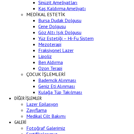
Sinüzit Ameliyatları
Kaş Kaldırma Ameliyatı
MEDİKAL ESTETİK
Bursa Dudak Dolgusu
Çene Dolgusu
Göz Altı Işık Dolgusu
Yüz Estetiği – Hi-Fu Sistem
Mezoterapi
Fraksiyonel Lazer
Lipoliz
Ben Aldırma
Ozon Terapi
ÇOCUK İŞLEMLERİ
Bademcik Alınması
Geniz Eti Alınması
Kulağa Tüp Takılması
DİĞER İŞLEMLER
Lazer Epilasyon
Zayıflama
Medikal Cilt Bakımı
GALERİ
Fotoğraf Galerimiz