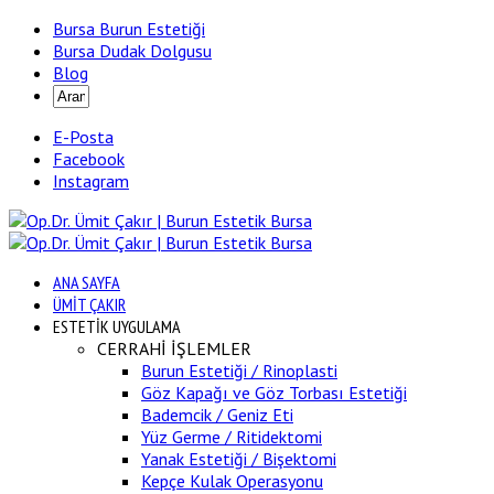
Bursa Burun Estetiği
Bursa Dudak Dolgusu
Blog
E-Posta
Facebook
Instagram
ANA SAYFA
ÜMİT ÇAKIR
ESTETİK UYGULAMA
CERRAHİ İŞLEMLER
Burun Estetiği / Rinoplasti
Göz Kapağı ve Göz Torbası Estetiği
Bademcik / Geniz Eti
Yüz Germe / Ritidektomi
Yanak Estetiği / Bişektomi
Kepçe Kulak Operasyonu