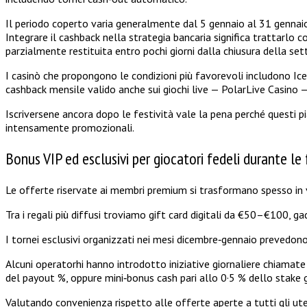
Il periodo coperto varia generalmente dal 5 gennaio al 31 gennaio, 
Integrare il cashback nella strategia bancaria significa trattarlo
parzialmente restituita entro pochi giorni dalla chiusura della se
I casinò che propongono le condizioni più favorevoli includono Ic
cashback mensile valido anche sui giochi live — PolarLive Casin
Iscriversene ancora dopo le festività vale la pena perché questi p
intensamente promozionali.
Bonus VIP ed esclusivi per giocatori fedeli durante le 
Le offerte riservate ai membri premium si trasformano spesso in v
Tra i regali più diffusi troviamo gift card digitali da €50–€100, ga
I tornei esclusivi organizzati nei mesi dicembre‑gennaio prevedono 
Alcuni operator​hi hanno introdotto iniziative giornaliere chiamate
del payout %, oppure mini‑bonus cash pari allo 0·5 % dello stake g
Valutando convenienza rispetto alle offerte aperte a tutti gli ute