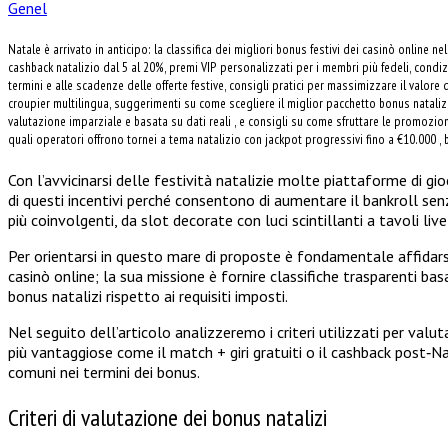
Genel
Natale è arrivato in anticipo: la classifica dei migliori bonus festivi dei casinò online 
cashback natalizio dal 5 al 20%, premi VIP personalizzati per i membri più fedeli, cond
termini e alle scadenze delle offerte festive, consigli pratici per massimizzare il valor
croupier multilingua, suggerimenti su come scegliere il miglior pacchetto bonus nataliz
valutazione imparziale e basata su dati reali , e consigli su come sfruttare le promozi
quali operatori offrono tornei a tema natalizio con jackpot progressivi fino a €10.000 ,
Con l’avvicinarsi delle festività natalizie molte piattaforme di g
di questi incentivi perché consentono di aumentare il bankroll se
più coinvolgenti, da slot decorate con luci scintillanti a tavoli li
Per orientarsi in questo mare di proposte è fondamentale affidarsi 
casinò online; la sua missione è fornire classifiche trasparenti basa
bonus natalizi rispetto ai requisiti imposti.
Nel seguito dell’articolo analizzeremo i criteri utilizzati per val
più vantaggiose come il match + giri gratuiti o il cashback post‑Nata
comuni nei termini dei bonus.
Criteri di valutazione dei bonus natalizi