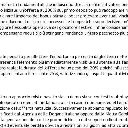
 parametri fondamentali che influiscono direttamente sul valore per
ito iniziale; un’offerta al 200% sul primo deposito può raddoppiare
 girare l’importo del bonus prima di poter prelevare eventuali vincit
 riducono il rischio d’insuccesso. Le tempistiche sono decisive: un
ore flessibilità operativa del giocatore festivo. Infine consideriamo
compensano requisiti più stringenti rendendo l’intero pacchetto più
le pensato per riflettere l’importanza percepita dagli utenti nelle r
ppresenta l’elemento più immediatamente visibile all’utente alla fas
ro reale; la durata dell’offerta ha un peso del 20%, poiché influisce
 rappresentano il restante 25%, valorizzando gli aspetti qualitativi
ato un approccio misto basato sia su demo sia su contesti real‑play 
i operatori elencati nella nostra lista casino non aams ed effettua
azione dell’offerta natalizia . Successivamente abbiamo replicato 
 certificati dall’Agenzia delle Dogane italiana oppure dalla Malta 
a generazione del codice promo richiesto dal supporto clienti multilin
 ed eventuale perdita dovuta a restrizioni sui giochi ad alta volatil