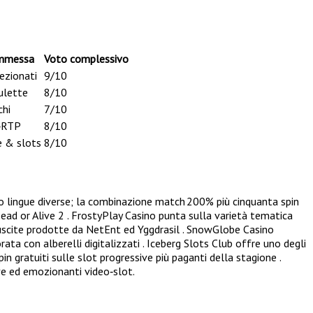
commessa
Voto complessivo
lezionati
9/10
ulette
8/10
chi
7/10
h‑RTP
8/10
ve & slots
8/10
otto lingue diverse; la combinazione match 200% più cinquanta spin
e Dead or Alive 2 . FrostyPlay Casino punta sulla varietà tematica
 uscite prodotte da NetEnt ed Yggdrasil . SnowGlobe Casino
ata con alberelli digitalizzati . Iceberg Slots Club offre uno degli
gratuiti sulle slot progressive più paganti della stagione .
ve ed emozionanti video‑slot.