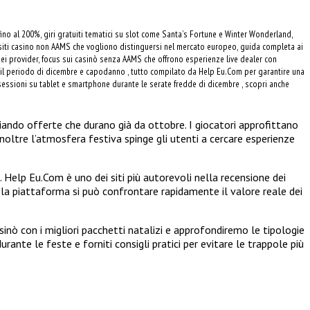
 fino al 200%, giri gratuiti tematici su slot come Santa’s Fortune e Winter Wonderland,
 i siti casino non AAMS che vogliono distinguersi nel mercato europeo, guida completa ai
a dei provider, focus sui casinò senza AAMS che offrono esperienze live dealer con
er il periodo di dicembre e capodanno , tutto compilato da Help Eu.Com per garantire una
sessioni su tablet e smartphone durante le serate fredde di dicembre , scopri anche
iando offerte che durano già da ottobre. I giocatori approfittano
oltre l’atmosfera festiva spinge gli utenti a cercare esperienze
. Help Eu.Com è uno dei siti più autorevoli nella recensione dei
 la piattaforma si può confrontare rapidamente il valore reale dei
sinò con i migliori pacchetti natalizi e approfondiremo le tipologie
urante le feste e forniti consigli pratici per evitare le trappole più