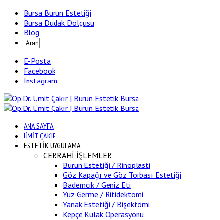
Bursa Burun Estetiği
Bursa Dudak Dolgusu
Blog
E-Posta
Facebook
Instagram
ANA SAYFA
ÜMİT ÇAKIR
ESTETİK UYGULAMA
CERRAHİ İŞLEMLER
Burun Estetiği / Rinoplasti
Göz Kapağı ve Göz Torbası Estetiği
Bademcik / Geniz Eti
Yüz Germe / Ritidektomi
Yanak Estetiği / Bişektomi
Kepçe Kulak Operasyonu