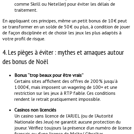
comme Skrill ou Neteller) pour éviter les délais de
traitement.
En appliquant ces principes, même un petit bonus de 10 € peut
se transformer en un solde de 50 € ou plus, à condition de jouer
de façon disciplinée et de choisir les jeux les plus adaptés à
votre profil de risque.
4. Les pièges à éviter : mythes et arnaques autour
des bonus de Noël
Bonus “trop beaux pour être vrais”
Certains sites affichent des offres de 200 % jusqu’à
1 000 €, mais imposent un wagering de 100× et une
restriction sur les jeux à RTP faible. Ces conditions
rendent le retrait pratiquement impossible.
Casinos non licenciés
Un casino sans licence de l’ARJEL (ou de l’Autorité
Nationale des Jeux) ne garantit aucune protection du
joueur. Vérifiez toujours la présence d’un numéro de licence
français ou d’une licence de Malte/ Gibraltar.