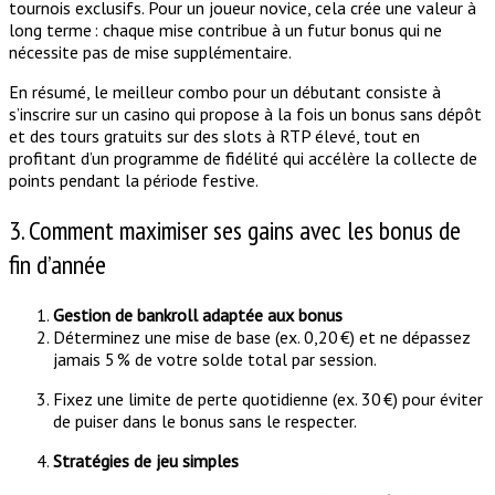
tournois exclusifs. Pour un joueur novice, cela crée une valeur à
long terme : chaque mise contribue à un futur bonus qui ne
nécessite pas de mise supplémentaire.
En résumé, le meilleur combo pour un débutant consiste à
s’inscrire sur un casino qui propose à la fois un bonus sans dépôt
et des tours gratuits sur des slots à RTP élevé, tout en
profitant d’un programme de fidélité qui accélère la collecte de
points pendant la période festive.
3. Comment maximiser ses gains avec les bonus de
fin d’année
Gestion de bankroll adaptée aux bonus
Déterminez une mise de base (ex. 0,20 €) et ne dépassez
jamais 5 % de votre solde total par session.
Fixez une limite de perte quotidienne (ex. 30 €) pour éviter
de puiser dans le bonus sans le respecter.
Stratégies de jeu simples