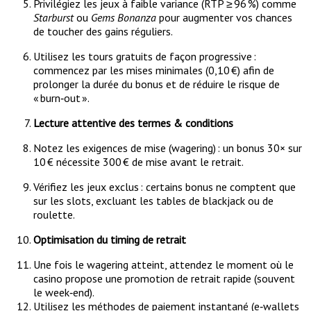
Privilégiez les jeux à faible variance (RTP ≥ 96 %) comme
Starburst
ou
Gems Bonanza
pour augmenter vos chances
de toucher des gains réguliers.
Utilisez les tours gratuits de façon progressive :
commencez par les mises minimales (0,10 €) afin de
prolonger la durée du bonus et de réduire le risque de
« burn‑out ».
Lecture attentive des termes & conditions
Notez les exigences de mise (wagering) : un bonus 30× sur
10 € nécessite 300 € de mise avant le retrait.
Vérifiez les jeux exclus : certains bonus ne comptent que
sur les slots, excluant les tables de blackjack ou de
roulette.
Optimisation du timing de retrait
Une fois le wagering atteint, attendez le moment où le
casino propose une promotion de retrait rapide (souvent
le week‑end).
Utilisez les méthodes de paiement instantané (e‑wallets