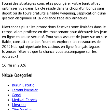
fourni des stratégies concrètes pour gérer votre bankroll et
optimiser vos gains. La clé réside dans le choix d’un bonus sans
dépôt ou de tours gratuits à faible wagering, l’application d’une
gestion disciplinée et la vigilance face aux arnaques.
N’attendez plus : les promotions festives sont limitées dans le
temps, alors profitez-en dès maintenant pour découvrir les jeux
en ligne en toute sécurité. Pour vous assurer de jouer sur un site
fiable, consultez le lien fourni et explorez les ressources de
2022Nda, qui répertorie les casinos en ligne français légaux.
Joyeuses fêtes et que la chance vous accompagne sur les
rouleaux !
16 Nisan 2026
Makale Kategorileri
Burun Estetiği
Cerrahi İşlemler
Genel
Medikal Estetik
Mostbet
Tüm Yazılar