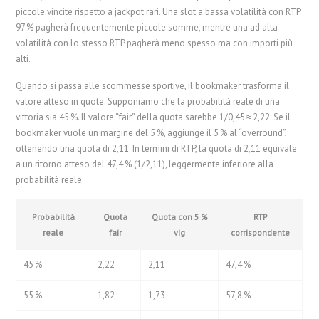
piccole vincite rispetto a jackpot rari. Una slot a bassa volatilità con RTP
97 % pagherà frequentemente piccole somme, mentre una ad alta
volatilità con lo stesso RTP pagherà meno spesso ma con importi più
alti.
Quando si passa alle scommesse sportive, il bookmaker trasforma il
valore atteso in quote. Supponiamo che la probabilità reale di una
vittoria sia 45 %. Il valore “fair” della quota sarebbe 1/0,45 ≈ 2,22. Se il
bookmaker vuole un margine del 5 %, aggiunge il 5 % al “overround”,
ottenendo una quota di 2,11. In termini di RTP, la quota di 2,11 equivale
a un ritorno atteso del 47,4 % (1/2,11), leggermente inferiore alla
probabilità reale.
Probabilità
Quota
Quota con 5 %
RTP
reale
fair
vig
corrispondente
45 %
2,22
2,11
47,4 %
55 %
1,82
1,73
57,8 %