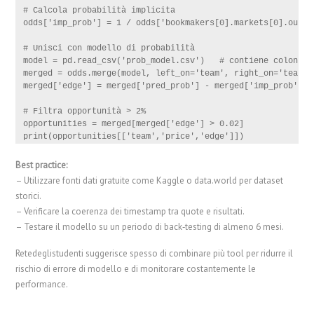
# Calcola probabilità implicita

odds['imp_prob'] = 1 / odds['bookmakers[0].markets[0].outcom
# Unisci con modello di probabilità

model = pd.read_csv('prob_model.csv')   # contiene colonna '
merged = odds.merge(model, left_on='team', right_on='team')

merged['edge'] = merged['pred_prob'] - merged['imp_prob']

# Filtra opportunità > 2%

opportunities = merged[merged['edge'] > 0.02]

Best practice:
– Utilizzare fonti dati gratuite come Kaggle o data.world per dataset
storici.
– Verificare la coerenza dei timestamp tra quote e risultati.
– Testare il modello su un periodo di back‑testing di almeno 6 mesi.
Retedeglistudenti suggerisce spesso di combinare più tool per ridurre il
rischio di errore di modello e di monitorare costantemente le
performance.