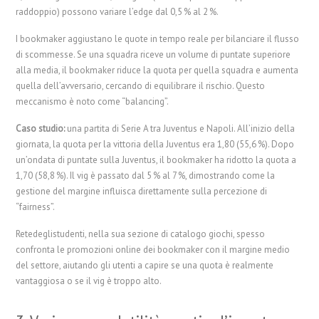
raddoppio) possono variare l’edge dal 0,5 % al 2 %.
I bookmaker aggiustano le quote in tempo reale per bilanciare il flusso
di scommesse. Se una squadra riceve un volume di puntate superiore
alla media, il bookmaker riduce la quota per quella squadra e aumenta
quella dell’avversario, cercando di equilibrare il rischio. Questo
meccanismo è noto come “balancing”.
Caso studio:
una partita di Serie A tra Juventus e Napoli. All’inizio della
giornata, la quota per la vittoria della Juventus era 1,80 (55,6 %). Dopo
un’ondata di puntate sulla Juventus, il bookmaker ha ridotto la quota a
1,70 (58,8 %). Il vig è passato dal 5 % al 7 %, dimostrando come la
gestione del margine influisca direttamente sulla percezione di
“fairness”.
Retedeglistudenti, nella sua sezione di catalogo giochi, spesso
confronta le promozioni online dei bookmaker con il margine medio
del settore, aiutando gli utenti a capire se una quota è realmente
vantaggiosa o se il vig è troppo alto.