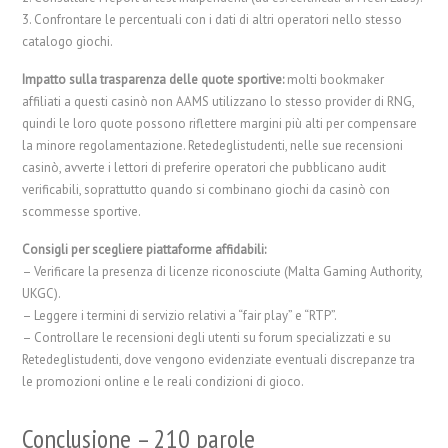
3. Confrontare le percentuali con i dati di altri operatori nello stesso
catalogo giochi.
Impatto sulla trasparenza delle quote sportive:
molti bookmaker
affiliati a questi casinò non AAMS utilizzano lo stesso provider di RNG,
quindi le loro quote possono riflettere margini più alti per compensare
la minore regolamentazione. Retedeglistudenti, nelle sue recensioni
casinò, avverte i lettori di preferire operatori che pubblicano audit
verificabili, soprattutto quando si combinano giochi da casinò con
scommesse sportive.
Consigli per scegliere piattaforme affidabili:
– Verificare la presenza di licenze riconosciute (Malta Gaming Authority,
UKGC).
– Leggere i termini di servizio relativi a “fair play” e “RTP”.
– Controllare le recensioni degli utenti su forum specializzati e su
Retedeglistudenti, dove vengono evidenziate eventuali discrepanze tra
le promozioni online e le reali condizioni di gioco.
Conclusione – 210 parole