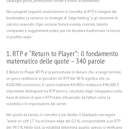
cataloghi giochi, promozioni online e bonus di benvenuto.
Nei paragrafi seguenti analizzeremo il concetto di RTP, il margine del
bookmaker, la variance, le strategie di “edge‑betting” e gli strumenti di
calcolo avanzato. Ogni sezione fornirà esempi concreti, tabelle
comparate e suggerimenti pratici per chi desidera trasformare la teoria
in profitto reale.
1. RTP e “Return to Player”: il fondamento
matematico delle quote – 340 parole
Il Return to Player (RTP) è la percentuale di denaro che, a lungo termine,
un gioco restituisce ai giocatori. Un RTP del 96 % significa che, su
€100.000 scommessi, il casinò trattiene €4.000 e restituisce €96.000. È
importante distinguere tra RTP teorico, calcolato dagli sviluppatori sulla
base di milioni di spin, e RTP reale, influenzato da fattori come la
volatilità e le impostazioni del server.
Nei giochi da tavolo, il concetto è più diretto. Il blackjack con regole
“stand on soft 17” ha un house edge del 0,5 %, corrispondente a un RTP
del 99,5 %. Nelle slot, la volatilità determina quanto spesso si verificano