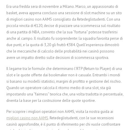
Era una fredda sera di novembre a Milano. Marco, un appassionato di
basket, aveva appena concluso una sessione di slot machine su un sito
di migliori casino non AAMS consigliato da Retedeglistudenti. Con una
piccola vincita di €120, decise di piazzare una scommessa sul risultato
di una partita di NBA, convinto che la sua “fortuna” potesse trasferirsi
anche al campo. Il risultato fu sorprendente: la squadra favorita perse di
due punti, e la quota di 3,20 gli fruttò €384. Quell’esperienza dimostrò
che le meccaniche di calcolo delle probabilità nei casinò possono
avere un impatto diretto sulle decisioni di scommessa sportiva.
Il legame tra le formule che determinano l’RTP (Return to Player) di una
slot e le quote offerte dai bookmaker non è casuale. Entrambi i mondi
si basano su modelli statistici, margini di profitto e gestione del rischio.
Quando un operatore calcola il ritorno medio di una slot, sta già
impostando una “fairness” teorica che, una volta tradotta in percentuale,
diventa la base per la costruzione delle quote sportive.
Per scoprire i migliori operatori non AAMS, visita la nostra guida ai
migliori casino non AAMS
. Retedeglistudenti, con le sue recensioni
casinò approfondite, è il punto di riferimento per chi vuole confrontare