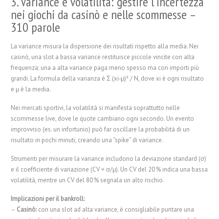
3. Variance e volatilità: gestire l’incertezza
nei giochi da casinò e nelle scommesse –
310 parole
La variance misura la dispersione dei risultati rispetto alla media. Nei
casinò, una slot a bassa variance restituisce piccole vincite con alta
frequenza; una a alta variance paga meno spesso ma con importi più
grandi. La formula della varianza è Σ (xi‑μ)² / N, dove xi è ogni risultato
e μ è la media.
Nei mercati sportivi, la volatilità si manifesta soprattutto nelle
scommesse live, dove le quote cambiano ogni secondo. Un evento
improvviso (es. un infortunio) può far oscillare la probabilità di un
risultato in pochi minuti, creando una “spike” di variance.
Strumenti per misurare la variance includono la deviazione standard (σ)
e il coefficiente di variazione (CV = σ/μ). Un CV del 20 % indica una bassa
volatilità, mentre un CV del 80 % segnala un alto rischio.
Implicazioni per il bankroll:
–
Casinò:
con una slot ad alta variance, è consigliabile puntare una