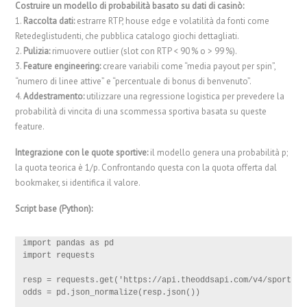
Costruire un modello di probabilità basato su dati di casinò:
1.
Raccolta dati:
estrarre RTP, house edge e volatilità da fonti come
Retedeglistudenti, che pubblica catalogo giochi dettagliati.
2.
Pulizia:
rimuovere outlier (slot con RTP < 90 % o > 99 %).
3.
Feature engineering:
creare variabili come “media payout per spin”,
“numero di linee attive” e “percentuale di bonus di benvenuto”.
4.
Addestramento:
utilizzare una regressione logistica per prevedere la
probabilità di vincita di una scommessa sportiva basata su queste
feature.
Integrazione con le quote sportive:
il modello genera una probabilità p;
la quota teorica è 1/p. Confrontando questa con la quota offerta dal
bookmaker, si identifica il valore.
Script base (Python):
import pandas as pd

import requests

resp = requests.get('https://api.theoddsapi.com/v4/sports/b
odds = pd.json_normalize(resp.json())
