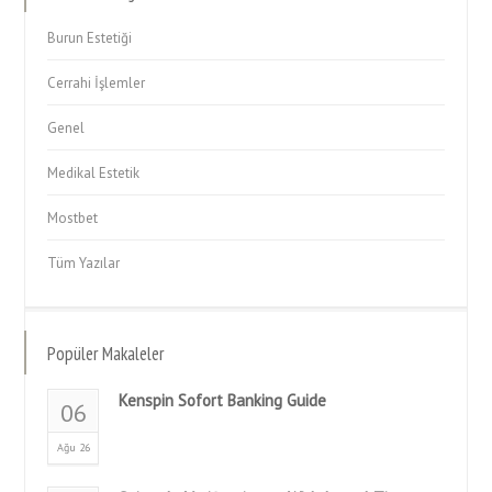
Burun Estetiği
Cerrahi İşlemler
Genel
Medikal Estetik
Mostbet
Tüm Yazılar
Popüler Makaleler
Kenspin Sofort Banking Guide
06
Ağu 26