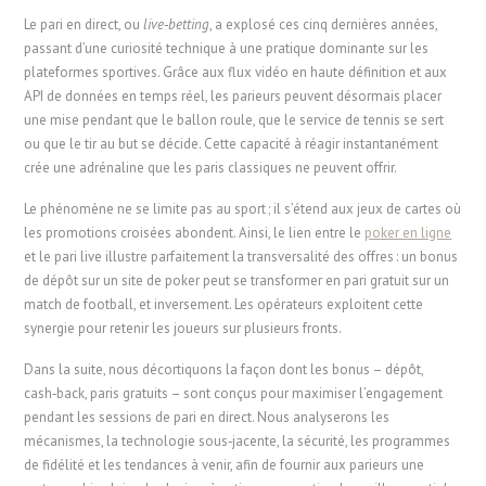
Le pari en direct, ou
live‑betting
, a explosé ces cinq dernières années,
passant d’une curiosité technique à une pratique dominante sur les
plateformes sportives. Grâce aux flux vidéo en haute définition et aux
API de données en temps réel, les parieurs peuvent désormais placer
une mise pendant que le ballon roule, que le service de tennis se sert
ou que le tir au but se décide. Cette capacité à réagir instantanément
crée une adrénaline que les paris classiques ne peuvent offrir.
Le phénomène ne se limite pas au sport ; il s’étend aux jeux de cartes où
les promotions croisées abondent. Ainsi, le lien entre le
poker en ligne
et le pari live illustre parfaitement la transversalité des offres : un bonus
de dépôt sur un site de poker peut se transformer en pari gratuit sur un
match de football, et inversement. Les opérateurs exploitent cette
synergie pour retenir les joueurs sur plusieurs fronts.
Dans la suite, nous décortiquons la façon dont les bonus – dépôt,
cash‑back, paris gratuits – sont conçus pour maximiser l’engagement
pendant les sessions de pari en direct. Nous analyserons les
mécanismes, la technologie sous‑jacente, la sécurité, les programmes
de fidélité et les tendances à venir, afin de fournir aux parieurs une