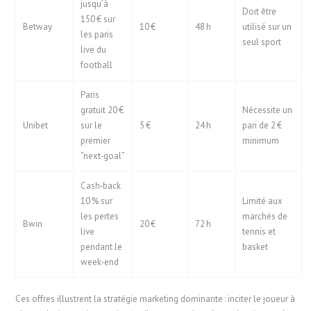
jusqu’à
Doit être
150 € sur
Betway
10 €
48 h
utilisé sur un
les paris
seul sport
live du
football
Paris
gratuit 20 €
Nécessite un
Unibet
sur le
5 €
24 h
pari de 2 €
premier
minimum
“next‑goal”
Cash‑back
10 % sur
Limité aux
les pertes
marchés de
Bwin
20 €
72 h
live
tennis et
pendant le
basket
week‑end
Ces offres illustrent la stratégie marketing dominante : inciter le joueur à