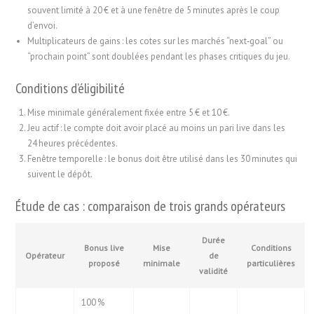
souvent limité à 20 € et à une fenêtre de 5 minutes après le coup
d’envoi.
Multiplicateurs de gains : les cotes sur les marchés “next‑goal” ou
“prochain point” sont doublées pendant les phases critiques du jeu.
Conditions d’éligibilité
Mise minimale généralement fixée entre 5 € et 10 €.
Jeu actif : le compte doit avoir placé au moins un pari live dans les
24 heures précédentes.
Fenêtre temporelle : le bonus doit être utilisé dans les 30 minutes qui
suivent le dépôt.
Étude de cas : comparaison de trois grands opérateurs
Durée
Bonus live
Mise
Conditions
Opérateur
de
proposé
minimale
particulières
validité
100 %