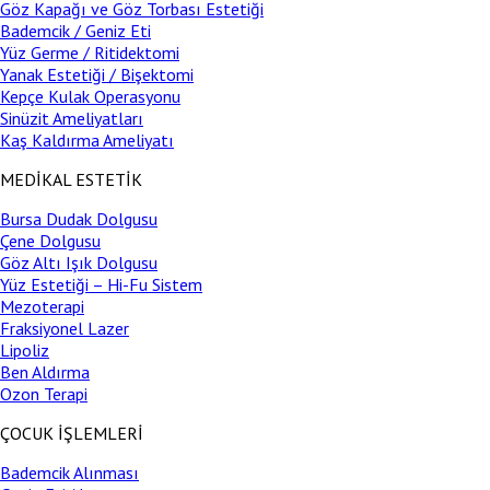
Göz Kapağı ve Göz Torbası Estetiği
Bademcik / Geniz Eti
Yüz Germe / Ritidektomi
Yanak Estetiği / Bişektomi
Kepçe Kulak Operasyonu
Sinüzit Ameliyatları
Kaş Kaldırma Ameliyatı
MEDİKAL ESTETİK
Bursa Dudak Dolgusu
Çene Dolgusu
Göz Altı Işık Dolgusu
Yüz Estetiği – Hi-Fu Sistem
Mezoterapi
Fraksiyonel Lazer
Lipoliz
Ben Aldırma
Ozon Terapi
ÇOCUK İŞLEMLERİ
Bademcik Alınması