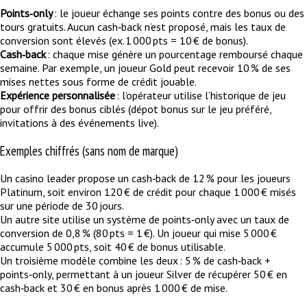
Points‑only
: le joueur échange ses points contre des bonus ou des
tours gratuits. Aucun cash‑back n’est proposé, mais les taux de
conversion sont élevés (ex. 1 000 pts = 10 € de bonus).
Cash‑back
: chaque mise génère un pourcentage remboursé chaque
semaine. Par exemple, un joueur Gold peut recevoir 10 % de ses
mises nettes sous forme de crédit jouable.
Expérience personnalisée
: l’opérateur utilise l’historique de jeu
pour offrir des bonus ciblés (dépot bonus sur le jeu préféré,
invitations à des événements live).
Exemples chiffrés (sans nom de marque)
Un casino leader propose un cash‑back de 12 % pour les joueurs
Platinum, soit environ 120 € de crédit pour chaque 1 000 € misés
sur une période de 30 jours.
Un autre site utilise un système de points‑only avec un taux de
conversion de 0,8 % (80 pts = 1 €). Un joueur qui mise 5 000 €
accumule 5 000 pts, soit 40 € de bonus utilisable.
Un troisième modèle combine les deux : 5 % de cash‑back +
points‑only, permettant à un joueur Silver de récupérer 50 € en
cash‑back et 30 € en bonus après 1 000 € de mise.