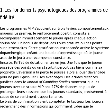
1. Les fondements psychologiques des programmes de
fidélité
Les programmes VIP s’appuient sur trois leviers comportementaux
majeurs. Le premier, le renforcement positif, consiste à
récompenser immédiatement le joueur après chaque action
souhaitée : un bonus de dépôt, des tours gratuits ou des points
supplémentaires. Cette gratification instantanée active le système
dopaminergique, créant une boucle d’apprentissage où le joueur
associe le jeu à une récompense constante.
Ensuite, l’effet de dotation entre en jeu. Une fois que le joueur
possède des points ou un statut, il perçoit ces biens comme sa
propriété. L’aversion à la perte le pousse alors à jouer davantage
pour ne pas « gaspiller » ses avantages. Des études récentes
publiées dans le
Journal of Gambling Studies
montrent que les
joueurs avec un statut VIP ont 27 % de chances en plus de
prolonger leurs sessions que les joueurs standards, précisément à
cause de ce sentiment d’appartenance.
Le biais de confirmation vient compléter le tableau. Les joueurs
recherchent des informations qui confirment l’idée que le