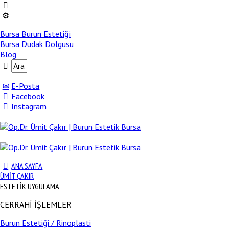
Bursa Burun Estetiği
Bursa Dudak Dolgusu
Blog
E-Posta
Facebook
Instagram
ANA SAYFA
ÜMİT ÇAKIR
ESTETİK UYGULAMA
CERRAHİ İŞLEMLER
Burun Estetiği / Rinoplasti