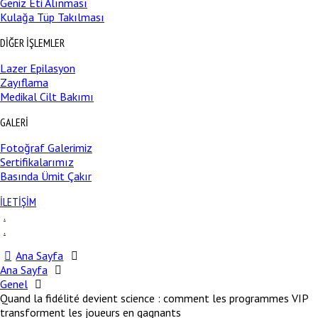
Geniz Eti Alınması
Kulağa Tüp Takılması
DİĞER İŞLEMLER
Lazer Epilasyon
Zayıflama
Medikal Cilt Bakımı
GALERİ
Fotoğraf Galerimiz
Sertifikalarımız
Basında Ümit Çakır
İLETİŞİM
.
.
Ana Sayfa
Ana Sayfa
Genel
Quand la fidélité devient science : comment les programmes VIP
transforment les joueurs en gagnants