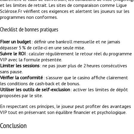
et les limites de retrait. Les sites de comparaison comme Ligue
Sclérose.Fr vérifient ces exigences et alertent les joueurs sur les
programmes non conformes.
Checklist de bonnes pratiques
Fixer un budget
: définir une bankroll mensuelle et ne jamais
dépasser 5 % de celle‑ci en une seule mise.
Suivre le ROI
: calculer régulièrement le retour réel du programme
VIP avec la formule présentée.
Limiter les sessions
: ne pas jouer plus de 2 heures consécutives
sans pause.
Vérifier la conformité
: s’assurer que le casino affiche clairement
les conditions de cash‑back et de bonus.
Utiliser les outils de self‑exclusion
: activer les limites de dépôt
proposées par le site.
En respectant ces principes, le joueur peut profiter des avantages
VIP tout en préservant son équilibre financier et psychologique.
Conclusion