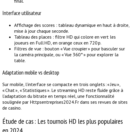
final.
Interface utilisateur
Affichage des scores : tableau dynamique en haut à droite,
mise à jour chaque seconde.
Tableau des places : filtre HD qui colore en vert les
joueurs en Full HD, en orange ceux en 720 p.
Filtres de vue : bouton « Vue croupier » pour basculer sur
la caméra principale, ou « Vue 360° » pour explorer la
table.
Adaptation mobile vs desktop
Sur mobile, l’interface se compacte en trois onglets : « Jeu »,
« Chat », « Statistiques ». Le streaming HD reste fluide grâce à
l’adaptation du bitrate en temps réel, une fonctionnalité
soulignée par Httpsentreprises2024.Fr dans ses revues de sites
de casino.
Étude de cas : Les tournois HD les plus populaires
en 2024