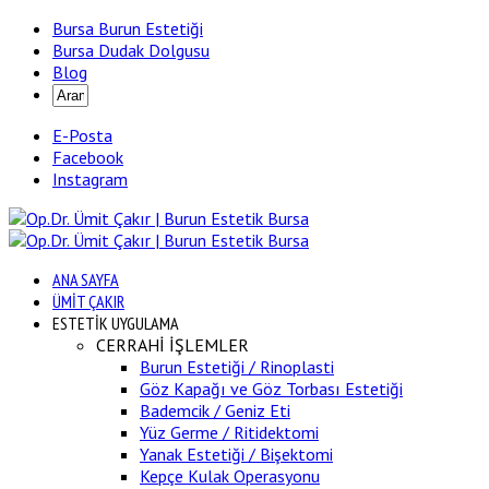
Bursa Burun Estetiği
Bursa Dudak Dolgusu
Blog
E-Posta
Facebook
Instagram
ANA SAYFA
ÜMİT ÇAKIR
ESTETİK UYGULAMA
CERRAHİ İŞLEMLER
Burun Estetiği / Rinoplasti
Göz Kapağı ve Göz Torbası Estetiği
Bademcik / Geniz Eti
Yüz Germe / Ritidektomi
Yanak Estetiği / Bişektomi
Kepçe Kulak Operasyonu