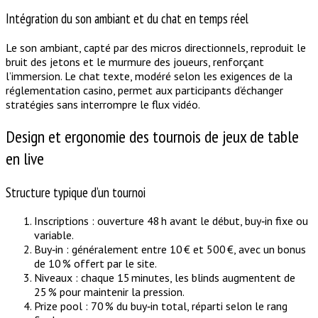
Intégration du son ambiant et du chat en temps réel
Le son ambiant, capté par des micros directionnels, reproduit le
bruit des jetons et le murmure des joueurs, renforçant
l’immersion. Le chat texte, modéré selon les exigences de la
réglementation casino, permet aux participants d’échanger
stratégies sans interrompre le flux vidéo.
Design et ergonomie des tournois de jeux de table
en live
Structure typique d’un tournoi
Inscriptions : ouverture 48 h avant le début, buy‑in fixe ou
variable.
Buy‑in : généralement entre 10 € et 500 €, avec un bonus
de 10 % offert par le site.
Niveaux : chaque 15 minutes, les blinds augmentent de
25 % pour maintenir la pression.
Prize pool : 70 % du buy‑in total, réparti selon le rang