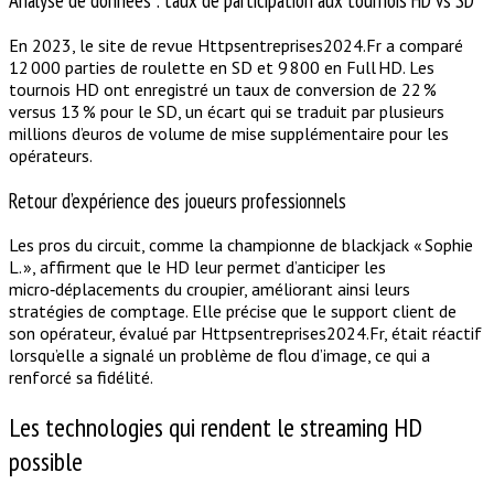
Analyse de données : taux de participation aux tournois HD vs SD
En 2023, le site de revue Httpsentreprises2024.Fr a comparé
12 000 parties de roulette en SD et 9 800 en Full HD. Les
tournois HD ont enregistré un taux de conversion de 22 %
versus 13 % pour le SD, un écart qui se traduit par plusieurs
millions d’euros de volume de mise supplémentaire pour les
opérateurs.
Retour d’expérience des joueurs professionnels
Les pros du circuit, comme la championne de blackjack « Sophie
L. », affirment que le HD leur permet d’anticiper les
micro‑déplacements du croupier, améliorant ainsi leurs
stratégies de comptage. Elle précise que le support client de
son opérateur, évalué par Httpsentreprises2024.Fr, était réactif
lorsqu’elle a signalé un problème de flou d’image, ce qui a
renforcé sa fidélité.
Les technologies qui rendent le streaming HD
possible