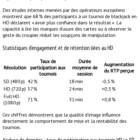
Des études internes menées par des opérateurs européens
montrent que 68 % des participants à un tournoi de blackjack en
HD déclarent « avoir plus confiance dans le résultat ». La
capacité à lire les marques d’usure des cartes ou à observer le
geste du croupier réduit les soupçons de manipulation.
Statistiques d’engagement et de rétention liées au HD
Taux de
Durée
Augmentation
Résolution
participation aux
moyenne de
du RTP perçue
tournois
session
SD (480 p)
42 %
18 min
-0,5 %
HD (720 p)
57 %
24 min
+0,3 %
Full HD
71 %
31 min
+0,8 %
(1080 p)
Ces chiffres démontrent que la qualité d’image influence
directement le comportement de mise et la rentabilité des
tournois.