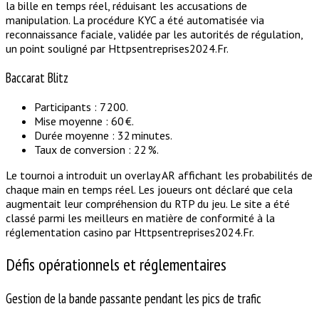
la bille en temps réel, réduisant les accusations de
manipulation. La procédure KYC a été automatisée via
reconnaissance faciale, validée par les autorités de régulation,
un point souligné par Httpsentreprises2024.Fr.
Baccarat Blitz
Participants : 7 200.
Mise moyenne : 60 €.
Durée moyenne : 32 minutes.
Taux de conversion : 22 %.
Le tournoi a introduit un overlay AR affichant les probabilités de
chaque main en temps réel. Les joueurs ont déclaré que cela
augmentait leur compréhension du RTP du jeu. Le site a été
classé parmi les meilleurs en matière de conformité à la
réglementation casino par Httpsentreprises2024.Fr.
Défis opérationnels et réglementaires
Gestion de la bande passante pendant les pics de trafic