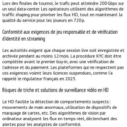
Lors des finales de tournoi, le trafic peut atteindre 200 Gbps sur
un seul data‑center. Les opérateurs utilisent des algorithmes de
traffic shaping pour prioriser les flux HD, tout en maintenant la
qualité du service pour les joueurs en 720 p.
Conformité aux exigences de jeu responsable et de vérification
d’identité en streaming
Les autorités exigent que chaque session live soit enregistrée et
archivée pendant au moins 12 mois. La procédure KYC doit être
complétée avant le premier buy‑in, avec une vérification de
l’adresse et du paiement. Les plateformes qui ne respectent pas
ces exigences voient leurs licences suspendues, comme l’a
rappelé le régulateur français en 2023.
Risques de triche et solutions de surveillance vidéo en HD
Le HD facilite la détection de comportements suspects :
mouvements de main anormaux, utilisation de dispositifs de
marquage de cartes, etc. Des algorithmes de vision par
ordinateur analysent les flux en temps réel, déclenchant des
alertes pour les analystes de conformité.