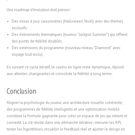
Une roadmap d’évolution doit prévoir :
Des mises à jour saisonnières (Halloween, Noël) avec des thèmes
exclusifs.
Des événements thématiques (tournoi “Jackpot Summer”) qui offrent
des points de fidélité doublés.
Des extensions du programme (nouveau niveau “Diamond” avec
voyage tout‑inclu).
En suivant ce cycle itératif, le casino en ligne reste dynamique, répond
aux attentes changeantes et consolide la fidélité à long terme.
Conclusion
Aligner la psychologie du joueur, une architecture visuelle cohérente,
des programmes de fidélité intelligents et une optimisation mobile
constitue la formule gagnante pour créer un espace de jeu qui retient et
convertit. La clé réside dans une démarche itérative : mesurer les KPI,
tester les hypothèses, recueillir le feedback réel et ajuster le design en