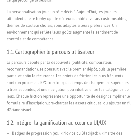
ce qui prolonge la session.
La personnalisation joue un rôle décisif. Aujourd’hui, les joueurs
attendent que le lobby « parle » à leur identité : avatars customisables,
thèmes de couleur choisis, sons adaptés à leurs préférences. Un
environnement qui reflète leurs goûts augmente le sentiment de
contrôle et de compétence.
1.1. Cartographier le parcours utilisateur
Le parcours débute par la découverte (publicité, comparateur,
recommandation), se poursuit avec le premier dépôt, puis la première
partie, et enfin la récurrence. Les points de friction les plus fréquents
sont : un processus KYC trop long, des temps de chargement supérieurs
à trois secondes, et une navigation peu intuitive entre les catégories de
jeux. Chaque friction représente une opportunité de design : simplifier le
formulaire d’inscription, pré‑charger les assets critiques, ou ajouter un fil
d’Ariane visuel.
1.2. Intégrer la gamification au cœur du UI/UX
Badges de progression (ex. : « Novice du Blackjack », « Maître des