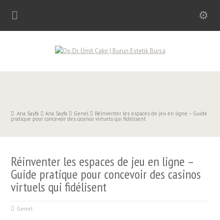
Ana Sayfa
Ana Sayfa
Genel
Réinventer les espaces de jeu en ligne – Guide
pratique pour concevoir des casinos virtuels qui fidélisent
Réinventer les espaces de jeu en ligne –
Guide pratique pour concevoir des casinos
virtuels qui fidélisent
Genel