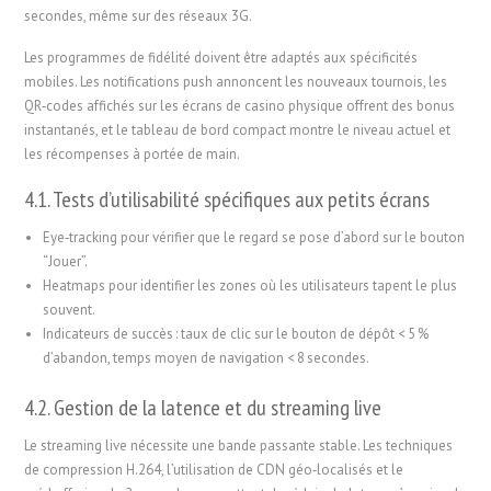
secondes, même sur des réseaux 3G.
Les programmes de fidélité doivent être adaptés aux spécificités
mobiles. Les notifications push annoncent les nouveaux tournois, les
QR‑codes affichés sur les écrans de casino physique offrent des bonus
instantanés, et le tableau de bord compact montre le niveau actuel et
les récompenses à portée de main.
4.1. Tests d’utilisabilité spécifiques aux petits écrans
Eye‑tracking pour vérifier que le regard se pose d’abord sur le bouton
“Jouer”.
Heatmaps pour identifier les zones où les utilisateurs tapent le plus
souvent.
Indicateurs de succès : taux de clic sur le bouton de dépôt < 5 %
d’abandon, temps moyen de navigation < 8 secondes.
4.2. Gestion de la latence et du streaming live
Le streaming live nécessite une bande passante stable. Les techniques
de compression H.264, l’utilisation de CDN géo‑localisés et le