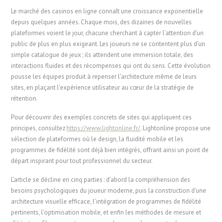
Le marché des casinos en ligne connaît une croissance exponentielle
depuis quelques années. Chaque mois, des dizaines de nouvelles
plateformes voient le jour, chacune cherchant à capter l’attention d’un
public de plus en plus exigeant. Les joueurs ne se contentent plus d’un
simple catalogue de jeux ; ils attendent une immersion totale, des
interactions fluides et des récompenses qui ont du sens. Cette évolution
pousse les équipes produit à repenser l’architecture même de leurs
sites, en plaçant l’expérience utilisateur au cœur de la stratégie de
rétention.
Pour découvrir des exemples concrets de sites qui appliquent ces
principes, consultez
https://www.lightonline.fr/
. Lightonline propose une
sélection de plateformes où le design, la fluidité mobile et les
programmes de fidélité sont déjà bien intégrés, offrant ainsi un point de
départ inspirant pour tout professionnel du secteur.
L’article se décline en cinq parties : d’abord la compréhension des
besoins psychologiques du joueur moderne, puis la construction d’une
architecture visuelle efficace, l’intégration de programmes de fidélité
pertinents, l’optimisation mobile, et enfin les méthodes de mesure et